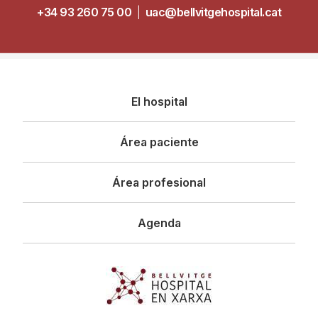
+34 93 260 75 00
|
uac@bellvitgehospital.cat
Navegació
El hospital
principal
Área paciente
Área profesional
Agenda
Imagen