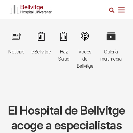
Pasar
Busca
al
Togg
contenido
navig
principal
Navegació
Image
Image
Image
Image
Image
I
principal
Noticias
eBellvitge
Haz
Voces
Galería
B
3r
Salud
de
multimedia
A
nivell
Bellvitge
E
El Hospital de Bellvitge
acoge a especialistas