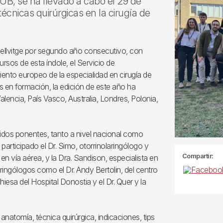
HUB, se ha llevado a cabo el 29 de
técnicas quirúrgicas en la cirugía de
ellvitge por segundo año consecutivo, con
rsos de esta índole, el Servicio de
ento europeo de la especialidad en cirugía de
tes en formación, la edición de este año ha
encia, País Vasco, Australia, Londres, Polonia,
cidos ponentes, tanto a nivel nacional como
articipado el Dr. Simo, otorrinolaringólogo y
Compartir:
 en vía aérea, y la Dra. Sandison, especialista en
ringólogos como el Dr. Andy Bertolin, del centro
 Chiesa del Hospital Donostia y el Dr. Quer y la
anatomía, técnica quirúrgica, indicaciones, tips