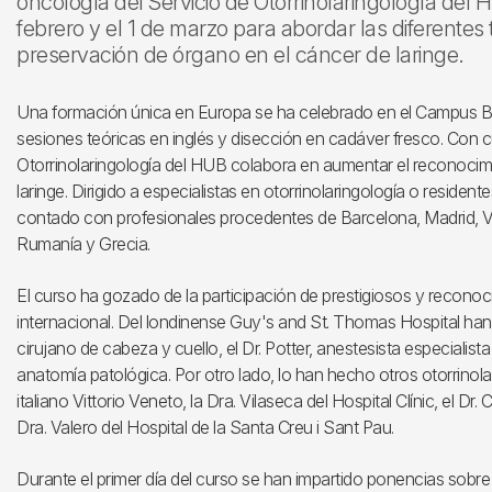
oncología del Servicio de Otorrinolaringología del 
febrero y el 1 de marzo para abordar las diferentes 
preservación de órgano en el cáncer de laringe.
Una formación única en Europa se ha celebrado en el Campus B
sesiones teóricas en inglés y disección en cadáver fresco. Con cu
Otorrinolaringología del HUB colabora en aumentar el reconocimi
laringe. Dirigido a especialistas en otorrinolaringología o residen
contado con profesionales procedentes de Barcelona, Madrid, Val
Rumanía y Grecia.
El curso ha gozado de la participación de prestigiosos y recono
internacional. Del londinense Guy's and St. Thomas Hospital han p
cirujano de cabeza y cuello, el Dr. Potter, anestesista especialista
anatomía patológica. Por otro lado, lo han hecho otros otorrinola
italiano Vittorio Veneto, la Dra. Vilaseca del Hospital Clínic, el Dr.
Dra. Valero del Hospital de la Santa Creu i Sant Pau.
Durante el primer día del curso se han impartido ponencias sobre 