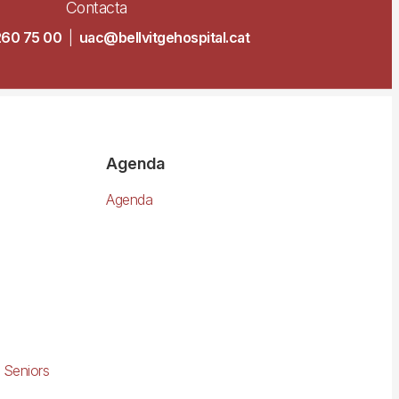
Contacta
260 75 00
|
uac@bellvitgehospital.cat
Agenda
Agenda
 Seniors