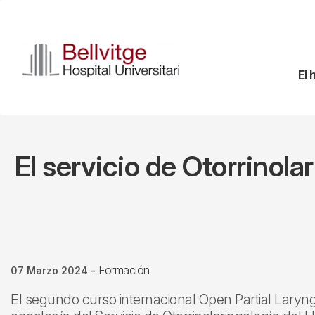
Pasar
al
contenido
principal
Na
El 
pr
El servicio de Otorrinol
Formación
07 Marzo 2024
-
El segundo curso internacional Open Partial Laryng