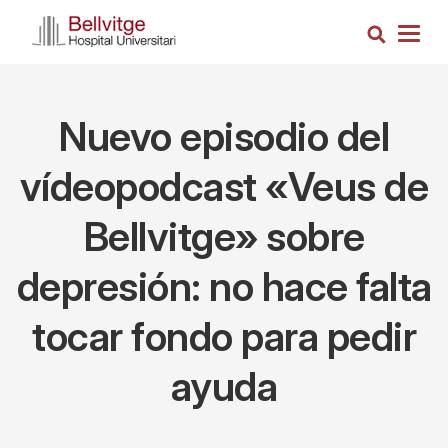
Pasar
Busca
al
Togg
contenido
navig
principal
Nuevo episodio del
vídeopodcast «Veus de
Bellvitge» sobre
depresión: no hace falta
tocar fondo para pedir
ayuda