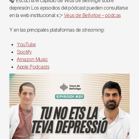
🎧 Escucha el capítulo de
Veus de Bellvitge
sobre
depresión Los episodios del pódcast pueden consultarse
en la web institucional: 👉
Veus de Bellvitge
– pòdcas
Y en las principales plataformas de
streaming
:
YouTube
Spotify
Amazon Music
Apple Podcasts