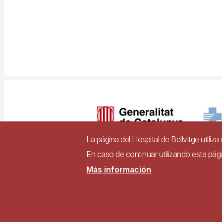
Imagen
La página del Hospital de Bellvitge utiliz
En caso de continuar utilizando esta pá
Pie
Más información
Contacto
Accesibili
de
página
Sitio web accesible d
accesibilidad de los