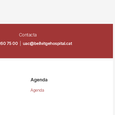
Contacta
260 75 00
|
uac@bellvitgehospital.cat
Agenda
Agenda