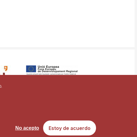
o.
vigilancia
Mapa web
Estoy de acuerdo
No acepto