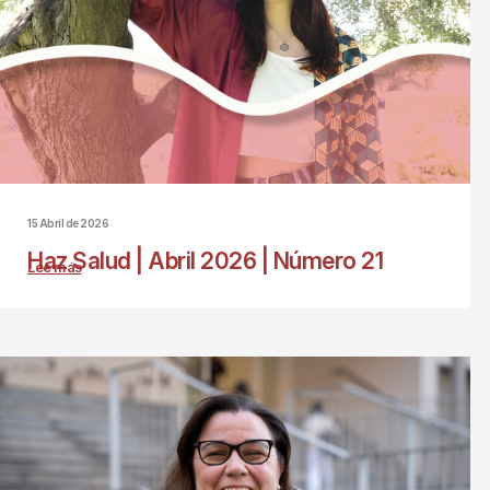
15 Abril de 2026
Haz Salud | Abril 2026 | Número 21
Lee más
sobre
Haz
Salud
|
Abril
2026
|
Número
21