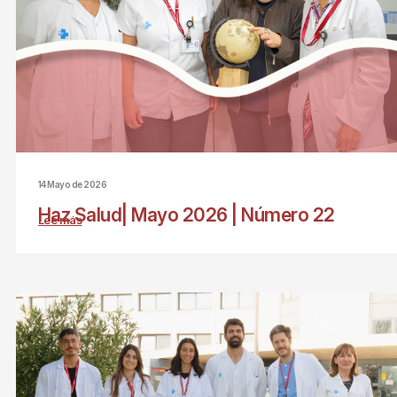
14 Mayo de 2026
Haz Salud| Mayo 2026 | Número 22
Lee más
sobre
Haz
Salud|
Mayo
2026
|
Número
22