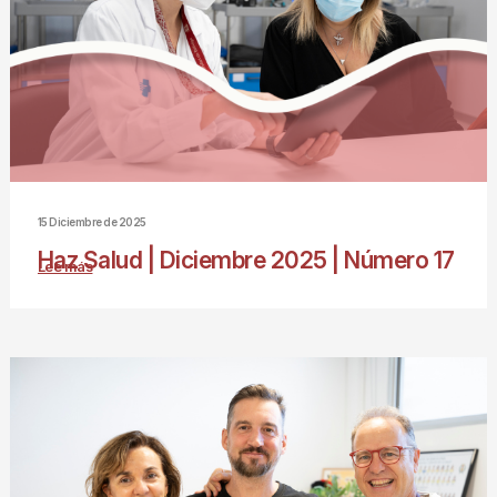
15 Diciembre de 2025
Haz Salud | Diciembre 2025 | Número 17
Lee más
sobre
Haz
Salud
|
Diciembre
2025
|
Número
17