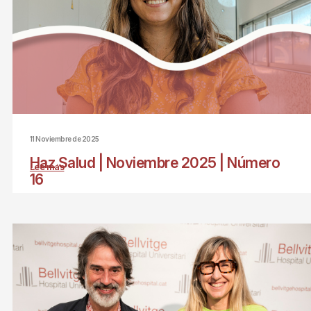
11 Noviembre de 2025
Haz Salud | Noviembre 2025 | Número
Lee más
sobre
16
Haz
Salud
|
Noviembre
2025
|
Número
16