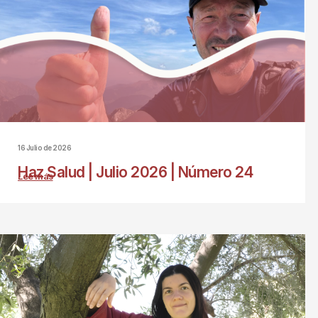
16 Julio de 2026
Haz Salud | Julio 2026 | Número 24
Lee más
sobre
Haz
Salud
|
Julio
2026
|
Número
24