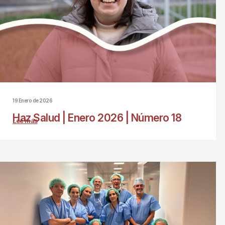
19 Enero de 2026
Haz Salud | Enero 2026 | Número 18
Lee más
sobre
Haz
Salud
|
Enero
2026
|
Número
18