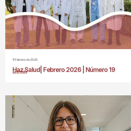
11 Febrero de 2026
Haz Salud| Febrero 2026 | Número 19
Lee más
sobre
Haz
Salud|
Febrero
2026
|
Número
19