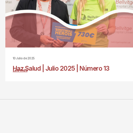
10 Julio de 2025
Haz Salud | Julio 2025 | Número 13
Lee más
sobre
Haz
Salud
|
Julio
2025
|
Número
13