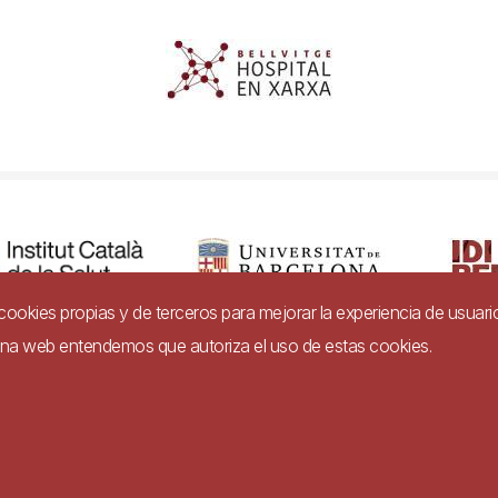
a cookies propias y de terceros para mejorar la experiencia de usuari
gina web entendemos que autoriza el uso de estas cookies.
dad
Aviso legal
Ayuda
Política de Privacidad de Sistemas de Video
Imagen
e conformidad con el Real Decreto 1112/2018, de 7 de septiembre, sobre
 sitios web y aplicaciones para dispositivos móviles del sector público.