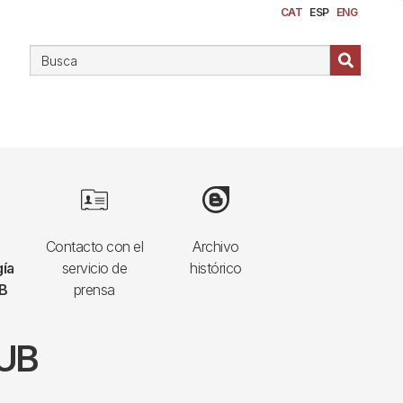
CAT
ESP
ENG
Image
Image
Contacto con el
Archivo
ía
servicio de
histórico
UB
prensa
HUB