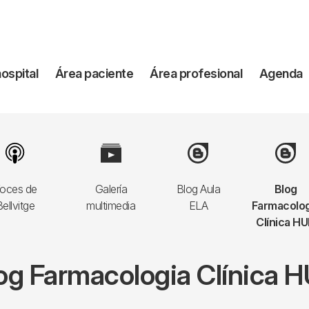
vegación
hospital
Área paciente
Área profesional
Agenda
incipal
Image
Image
Image
Image
oces de
Galería
Blog Aula
Blog
ellvitge
multimedia
ELA
Farmacolog
Clínica H
og Farmacologia Clínica 