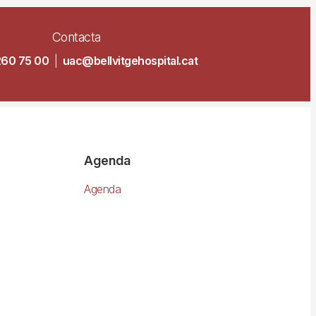
Contacta
260 75 00
|
uac@bellvitgehospital.cat
Agenda
Agenda