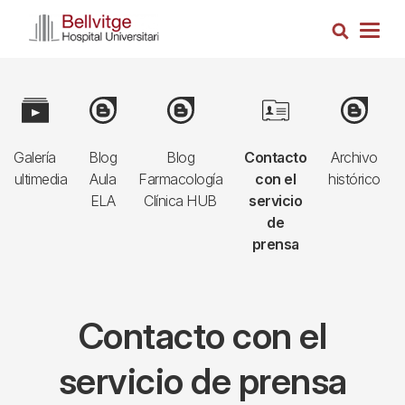
Pasar
Busca
al
Togg
contenido
navig
principal
Navegació
Image
Image
Image
Image
Image
principal
Galería
Blog
Blog
Contacto
Archivo
3r
multimedia
Aula
Farmacología
con el
histórico
nivell
ELA
Clínica HUB
servicio
de
prensa
Contacto con el
servicio de prensa