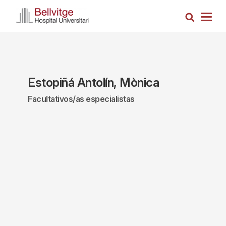
Pasar
Busca
al
Togg
contenido
navig
principal
Estopiñá Antolín, Mònica
Facultativos/as especialistas