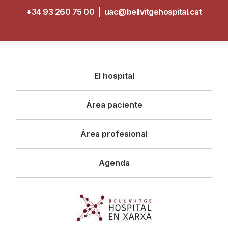
+34 93 260 75 00
|
uac@bellvitgehospital.cat
Navegació
El hospital
principal
Área paciente
Área profesional
Agenda
Imagen