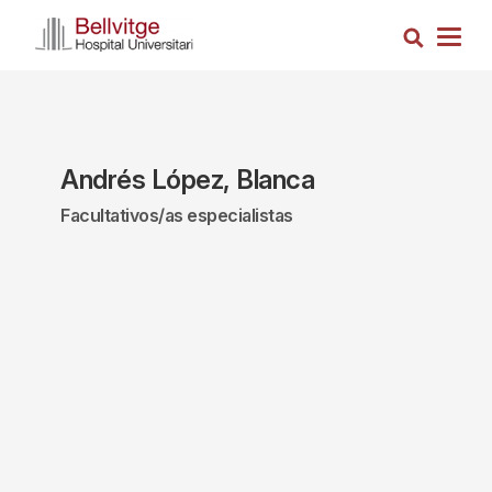
Pasar
Busca
al
Togg
contenido
navig
principal
Andrés López, Blanca
Facultativos/as especialistas