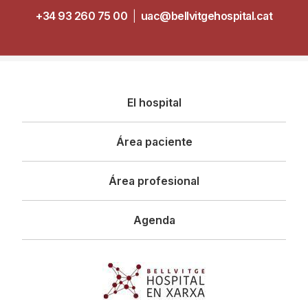
+34 93 260 75 00
|
uac@bellvitgehospital.cat
Navegació
El hospital
principal
Área paciente
Área profesional
Agenda
Imagen