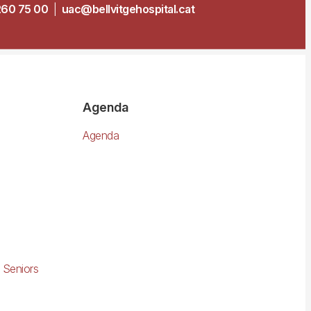
260 75 00
|
uac@bellvitgehospital.cat
Agenda
Agenda
 Seniors