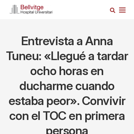
Pasar
Busca
al
Togg
contenido
navig
principal
Entrevista a Anna
Tuneu: «Llegué a tardar
ocho horas en
ducharme cuando
estaba peor». Convivir
con el TOC en primera
persona