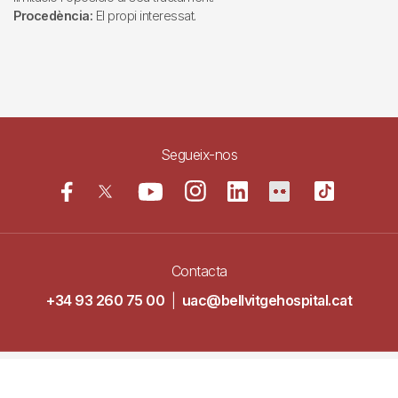
Procedència:
El propi interessat.
Segueix-nos
Contacta
+34 93 260 75 00
|
uac@bellvitgehospital.cat