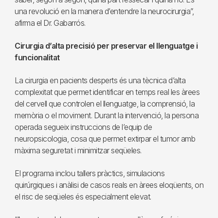
una revolució en la manera d’entendre la neurocirurgia”,
afirma el Dr. Gabarrós.
Cirurgia d’alta precisió per preservar el llenguatge i
funcionalitat
La cirurgia en pacients desperts és una tècnica d’alta
complexitat que permet identificar en temps real les àrees
del cervell que controlen el llenguatge, la comprensió, la
memòria o el moviment. Durant la intervenció, la persona
operada segueix instruccions de l’equip de
neuropsicologia, cosa que permet extirpar el tumor amb
màxima seguretat i minimitzar seqüeles.
El programa inclou tallers pràctics, simulacions
quirúrgiques i anàlisi de casos reals en àrees eloqüents, on
el risc de seqüeles és especialment elevat.