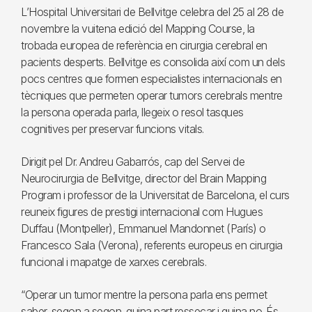
L’Hospital Universitari de Bellvitge celebra del 25 al 28 de
novembre la vuitena edició del Mapping Course, la
trobada europea de referència en cirurgia cerebral en
pacients desperts. Bellvitge es consolida així com un dels
pocs centres que formen especialistes internacionals en
tècniques que permeten operar tumors cerebrals mentre
la persona operada parla, llegeix o resol tasques
cognitives per preservar funcions vitals.
Dirigit pel Dr. Andreu Gabarrós, cap del Servei de
Neurocirurgia de Bellvitge, director del Brain Mapping
Program i professor de la Universitat de Barcelona, el curs
reuneix figures de prestigi internacional com Hugues
Duffau (Montpeller), Emmanuel Mandonnet (París) o
Francesco Sala (Verona), referents europeus en cirurgia
funcional i mapatge de xarxes cerebrals.
“Operar un tumor mentre la persona parla ens permet
saber, segon a segon, quina part ressecar i quina no. És