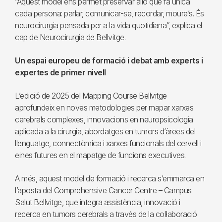
“Aquest model ens permet preservar allò que fa única
cada persona: parlar, comunicar-se, recordar, moure’s. És
neurocirurgia pensada per a la vida quotidiana”, explica el
cap de Neurocirurgia de Bellvitge.
Un espai europeu de formació i debat amb experts i
expertes de primer nivell
L’edició de 2025 del Mapping Course Bellvitge
aprofundeix en noves metodologies per mapar xarxes
cerebrals complexes, innovacions en neuropsicologia
aplicada a la cirurgia, abordatges en tumors d’àrees del
llenguatge, connectòmica i xarxes funcionals del cervell i
eines futures en el mapatge de funcions executives.
A més, aquest model de formació i recerca s’emmarca en
l’aposta del Comprehensive Cancer Centre – Campus
Salut Bellvitge, que integra assistència, innovació i
recerca en tumors cerebrals a través de la col·laboració