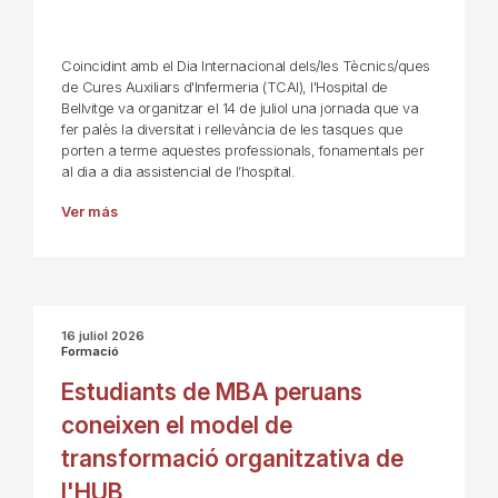
Coincidint amb el Dia Internacional dels/les Tècnics/ques
de Cures Auxiliars d'Infermeria (TCAI), l'Hospital de
Bellvitge va organitzar el 14 de juliol una jornada que va
fer palès la diversitat i rellevància de les tasques que
porten a terme aquestes professionals, fonamentals per
al dia a dia assistencial de l’hospital.
Ver más
16 juliol 2026
Formació
Estudiants de MBA peruans
coneixen el model de
transformació organitzativa de
l'HUB