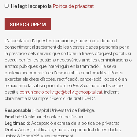
He llegit i accepto la
Política de privacitat
SUBSCRIURE'M
L'acceptació d'aquestes condicions, suposa que doneu el
consentiment al tractament de les vostres dades personals per a
la prestació dels serveis que sol·liciteu a través d'aquest portal i, si
escau, per fer les gestions necessàries amb les administracions o
entitats públiques que intervinguin en la tramitació, i la seva
posterior incorporació en l'esmentat fitxer automatitzat. Podeu
exercitar els drets d’accés, rectificació, cancel·lació i oposició en
relació amb la subscripció al butlletí
Fes Salut
adreçant-vos per
escrit a
comunicacio.bellvitge@bellvitgehospital.cat
, indicant
clarament a l’assumpte "Exercici de dret LOPD".
Responsable:
Hospital Universitari de Bellvitge.
Finalitat:
Gestionar el contacte de l'usuari
Legitimació:
Acceptació expresa de la política de privacitat.
Drets:
Accés, rectificació, supresió i portabilitat de les dades,
limitació i oposició al seu tractament.