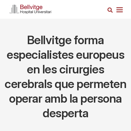
Vés
Cerca
al
Togg
contingut
navig
Bellvitge forma
especialistes europeus
en les cirurgies
cerebrals que permeten
operar amb la persona
desperta