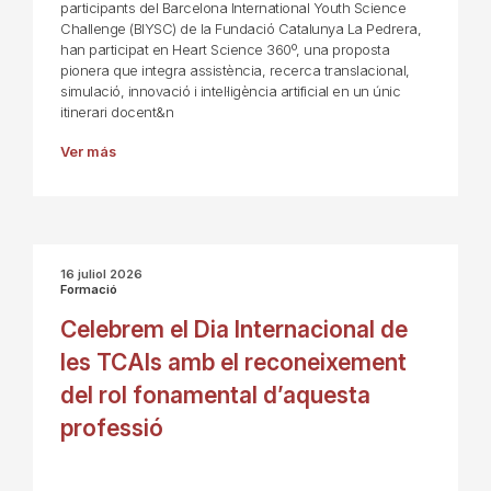
participants del Barcelona International Youth Science
Challenge (BIYSC) de la Fundació Catalunya La Pedrera,
han participat en Heart Science 360º, una proposta
pionera que integra assistència, recerca translacional,
simulació, innovació i intel·ligència artificial en un únic
itinerari docent&n
Ver más
16 juliol 2026
Formació
Celebrem el Dia Internacional de
les TCAIs amb el reconeixement
del rol fonamental d’aquesta
professió