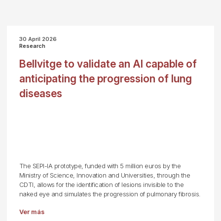
30 April 2026
Research
Bellvitge to validate an AI capable of
anticipating the progression of lung
diseases
The SEPI-IA prototype, funded with 5 million euros by the
Ministry of Science, Innovation and Universities, through the
CDTI, allows for the identification of lesions invisible to the
naked eye and simulates the progression of pulmonary fibrosis.
Ver más