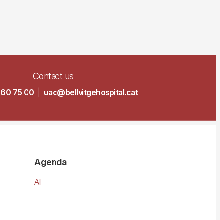
Contact us
260 75 00
|
uac@bellvitgehospital.cat
Agenda
All