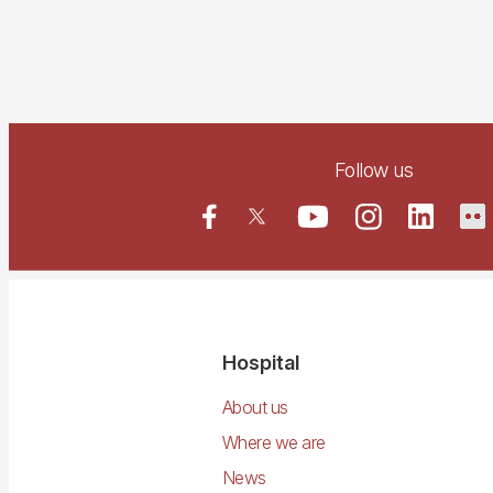
Follow us
Navegació
Hospital
principal
About us
Where we are
News