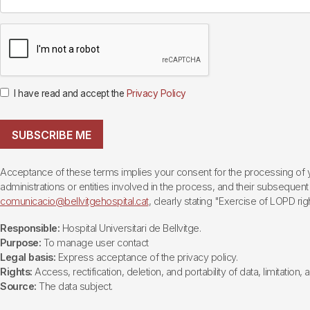
I have read and accept the
Privacy Policy
SUBSCRIBE ME
Acceptance of these terms implies your consent for the processing of yo
administrations or entities involved in the process, and their subsequent 
comunicacio@bellvitgehospital.cat
, clearly stating "Exercise of LOPD righ
Responsible:
Hospital Universitari de Bellvitge.
Purpose:
To manage user contact
Legal basis:
Express acceptance of the privacy policy.
Rights:
Access, rectification, deletion, and portability of data, limitation,
Source:
The data subject.