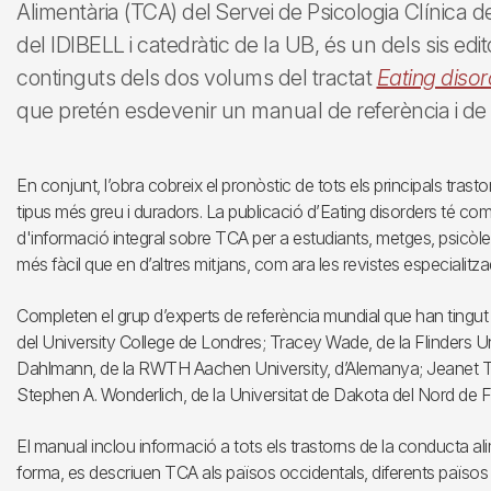
Alimentària (TCA) del Servei de Psicologia Clínica de
del IDIBELL i catedràtic de la UB, és un dels sis edi
continguts dels dos volums del tractat
Eating disor
que pretén esdevenir un manual de referència i de 
En conjunt, l’obra cobreix el pronòstic de tots els principals trast
tipus més greu i duradors. La publicació d’Eating disorders té com 
d'informació integral sobre TCA per a estudiants, metges, psicòleg
més fàcil que en d’altres mitjans, com ara les revistes especialitza
Completen el grup d’experts de referència mundial que han tingut 
del University College de Londres; Tracey Wade, de la Flinders Un
Dahlmann, de la RWTH Aachen University, d’Alemanya; Jeanet Tre
Stephen A. Wonderlich, de la Universitat de Dakota del Nord de 
El manual inclou informació a tots els trastorns de la conducta al
forma, es descriuen TCA als països occidentals, diferents països d’