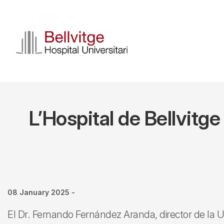
Skip
to
main
content
L’Hospital de Bellvitg
08 January 2025
-
El Dr. Fernando Fernández Aranda, director de la U