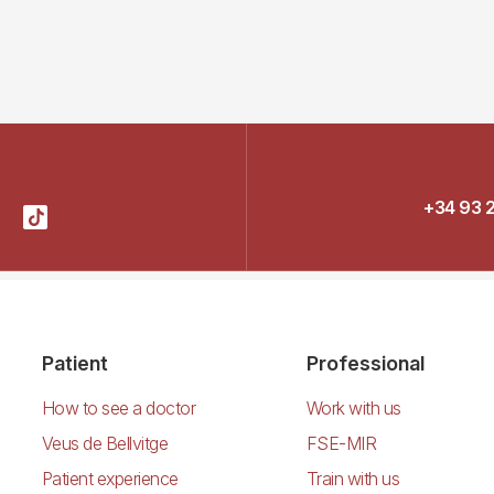
+34 93 
Patient
Professional
How to see a doctor
Work with us
Veus de Bellvitge
FSE-MIR
Patient experience
Train with us