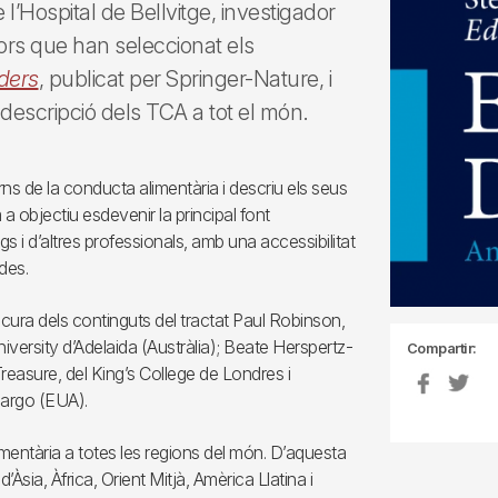
 l’Hospital de Bellvitge, investigador
tors que han seleccionat els
ders
, publicat per Springer-Nature, i
descripció dels TCA a tot el món.
orns de la conducta alimentària i descriu els seus
a objectiu esdevenir la principal font
s i d’altres professionals, amb una accessibilitat
des.
cura dels continguts del tractat Paul Robinson,
iversity d’Adelaida (Austràlia); Beate Herspertz-
Compartir:
asure, del King’s College de Londres i
Fargo (EUA).
imentària a totes les regions del món. D’aquesta
Àsia, Àfrica, Orient Mitjà, Amèrica Llatina i