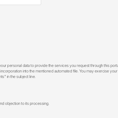
ur personal data to provide the services you request through this porta
incorporation into the mentioned automated file. You may exercise your rig
ts" in the subject line.
 and objection to its processing.