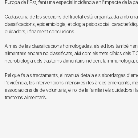
Europa de l'Est, fent una especial incidència en l'impacte de la p
Cadascuna de les seccions del tractat està organitzada amb una 
classificacions, epidemiologia, etiologia psicosocial, característiqu
cuidadors, i finalment conclusions.
A més de les classificacions homologades, els editors també han re
alimentaris encara no classificats, així com els trets clínics dels T
neurobiologia dels trastorns alimentaris incloent la immunologia, e
Pel que fa als tractaments, el manual detalla els abordatges d'e
l'evidència, les intervencions intensives i les àrees emergents, men
associacions de de voluntaris, el rol de la família i els cuidador
trastorns alimentaris.