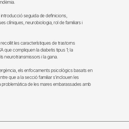
andèmia.
introducció seguida de definicions,
es clíniques, neurobiologia, rol de familiars i
collit les característiques de trastorns
CA que compliquen la diabetis tipus 1; la
ls neurotransmissors i la gana.
mergència, els enfocaments psicològics basats en
tre que a la secció familiar s’inclouen les
s i la problemàtica de les mares embarassades amb