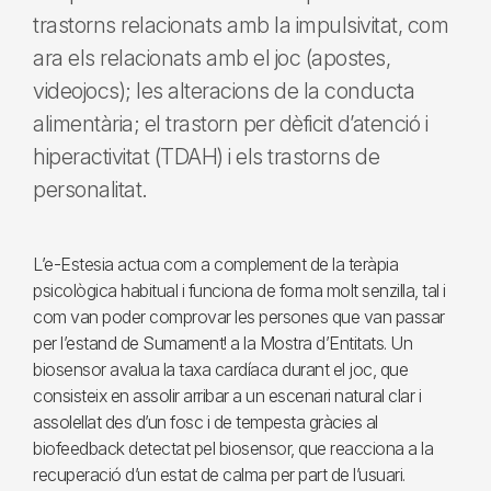
trastorns relacionats amb la impulsivitat, com
ara els relacionats amb el joc (apostes,
videojocs); les alteracions de la conducta
alimentària; el trastorn per dèficit d’atenció i
hiperactivitat (TDAH) i els trastorns de
personalitat.
L’e-Estesia actua com a complement de la teràpia
psicològica habitual i funciona de forma molt senzilla, tal i
com van poder comprovar les persones que van passar
per l’estand de Sumament! a la Mostra d’Entitats. Un
biosensor avalua la taxa cardíaca durant el joc, que
consisteix en assolir arribar a un escenari natural clar i
assolellat des d’un fosc i de tempesta gràcies al
biofeedback detectat pel biosensor, que reacciona a la
recuperació d’un estat de calma per part de l’usuari.