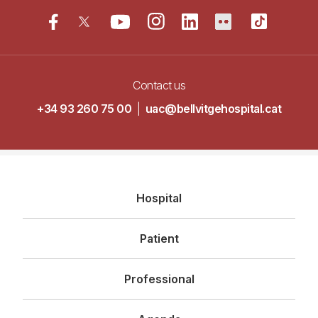
Contact us
+34 93 260 75 00
|
uac@bellvitgehospital.cat
Navegació
Hospital
principal
Patient
Professional