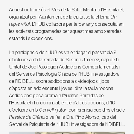
Aquest octubre és el Mes de la Salut Mental a l’Hospitalet,
organitzat per l’Ajuntament de la ciutat sota el lema
Un
repte vital
. L’HUB col·labora per tercer any consecutiu en
les activitats programades per aquest mes amb xerrades,
estands i exposicions.
La participació de l’HUB es va endegar el passat dia 8
d’octubre amb la xerrada de Susana Jiménez, cap de la
Unitat de Joc Patològic i Addiccions Comportamentals i
del Servei de Psicologia Clínica de l’HUB i investigadora
de l’IDIBELL, sobre addiccions als videojocs i jocs
d’aposta en adolescents i joves, dins la taula rodona
Addiccions: poca broma a l’Auditori Barradas de
l’Hospitalet i ha continuat, entre d’altres accions, el 16
d’octubre amb
Cervell i futur
, conferència que dins el cicle
Pessics de Ciència
va fer la Dra. Pino Alonso, cap del
Servei de Psiquiatria de l’HUB i investigadora de l’IDIBELL.