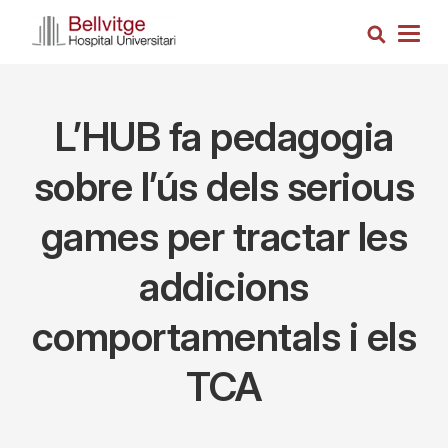
Skip
Search
to
Togg
main
navig
content
L’HUB fa pedagogia
sobre l’ús dels serious
games per tractar les
addicions
comportamentals i els
TCA