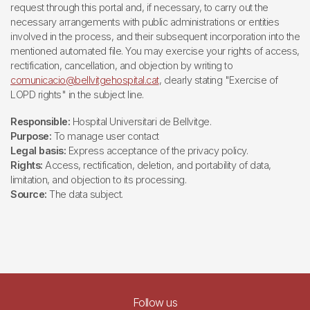
request through this portal and, if necessary, to carry out the
necessary arrangements with public administrations or entities
involved in the process, and their subsequent incorporation into the
mentioned automated file. You may exercise your rights of access,
rectification, cancellation, and objection by writing to
comunicacio@bellvitgehospital.cat
, clearly stating "Exercise of
LOPD rights" in the subject line.
Responsible:
Hospital Universitari de Bellvitge.
Purpose:
To manage user contact
Legal basis:
Express acceptance of the privacy policy.
Rights:
Access, rectification, deletion, and portability of data,
limitation, and objection to its processing.
Source:
The data subject.
Follow us