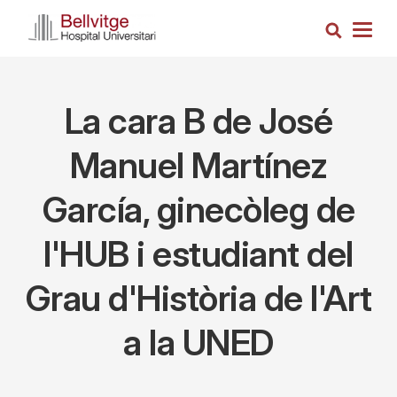
Skip
Search
to
Togg
main
navig
content
La cara B de José
Manuel Martínez
García, ginecòleg de
l'HUB i estudiant del
Grau d'Història de l'Art
a la UNED