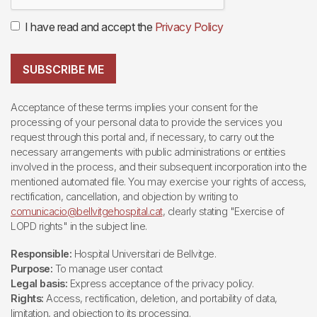
I have read and accept the
Privacy Policy
SUBSCRIBE ME
Acceptance of these terms implies your consent for the
processing of your personal data to provide the services you
request through this portal and, if necessary, to carry out the
necessary arrangements with public administrations or entities
involved in the process, and their subsequent incorporation into the
mentioned automated file. You may exercise your rights of access,
rectification, cancellation, and objection by writing to
comunicacio@bellvitgehospital.cat
, clearly stating "Exercise of
LOPD rights" in the subject line.
Responsible:
Hospital Universitari de Bellvitge.
Purpose:
To manage user contact
Legal basis:
Express acceptance of the privacy policy.
Rights:
Access, rectification, deletion, and portability of data,
limitation, and objection to its processing.