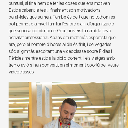
puntual, al final hem de fer les coses que ens motiven.
Estic acabant la tesi, i finalment són motivacions
paral•leles que sumen. També és cert que no tothom es
pot permetre a nivell familiar l’esforç diari i d’organització
que suposa combinar un Grau universitari amb la teva
activitat professional. Abans era molt més esportista que
ara, però el nombre d'hores al dia és finit, i de vegades
sóc al gimnàs escoltant una videoclasse sobre Fidias i
Pèricles mentre estic a la bici o corrent. I els viatges amb
tren o avió s'han convertit en el moment oportú per veure
videoclasses.