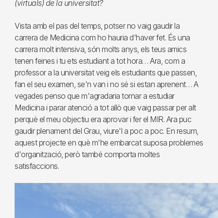
(virtuals) de la universitat?
Vista amb el pas del temps, potser no vaig gaudir la
carrera de Medicina com ho hauria d'haver fet. És una
carrera molt intensiva, són molts anys, els teus amics
tenen feines i tu ets estudiant a tot hora… Ara, com a
professor a la universitat veig els estudiants que passen,
fan el seu examen, se'n van i no sé si estan aprenent… A
vegades penso que m'agradaria tornar a estudiar
Medicina i parar atenció a tot allò que vaig passar per alt
perquè el meu objectiu era aprovar i fer el MIR. Ara puc
gaudir plenament del Grau, viure'l a poc a poc. En resum,
aquest projecte en què m'he embarcat suposa problemes
d'organització, però també comporta moltes
satisfaccions.