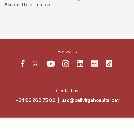
Source:
The data subject.
Follow us
Contact us
+34 93 260 75 00
|
uac@bellvitgehospital.cat