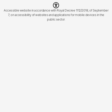
Imagen
Accessible website in accordance with Royal Decree 1112/2018, of September
7, on accessibility of websites and applications for mobile devices in the
public sector.