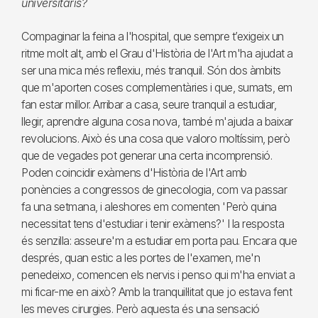
universitaris?
Compaginar la feina a l'hospital, que sempre t’exigeix un
ritme molt alt, amb el Grau d'Història de l'Art m'ha ajudat a
ser una mica més reflexiu, més tranquil. Són dos àmbits
que m'aporten coses complementàries i que, sumats, em
fan estar millor. Arribar a casa, seure tranquil a estudiar,
llegir, aprendre alguna cosa nova, també m'ajuda a baixar
revolucions. Això és una cosa que valoro moltíssim, però
que de vegades pot generar una certa incomprensió.
Poden coincidir exàmens d'Història de l'Art amb
ponències a congressos de ginecologia, com va passar
fa una setmana, i aleshores em comenten 'Però quina
necessitat tens d'estudiar i tenir exàmens?' I la resposta
és senzilla: asseure'm a estudiar em porta pau. Encara que
després, quan estic a les portes de l'examen, me'n
penedeixo, comencen els nervis i penso qui m'ha enviat a
mi ficar-me en això? Amb la tranquil·litat que jo estava fent
les meves cirurgies. Però aquesta és una sensació