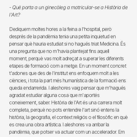
- Què porta a un ginecòleg a matricular-se a Història de
l'Art?
Dediquem moltes hores a la feina a l'hospital, però
després de la pandèmia tenia una petita inquietud en
pensar què hauria estudiat si no hagués triat Medicina. És
una pregunta que no m'havia plantejat fins aquell
moment, perquè vas molt adreçat a superar les diferents
etapes de formació com a metge. En un moment concret
t'adones que des de l'institut ens enfoquem molt a les
ciències, i tota la part més humanística de la formació ens
queda endarrerida. I aleshores vaig pensar que m'hagués
agradat estudiar alguna cosa que m'aportés
coneixement, saber. Història de l'Art és una carrera molt
completa, perquè no pots entendre l'art sinó entens la
història, la geografia, el context religiós o el filosòfic en què
es crea una obra artística. I aleshores va arribar la
pandèmia, que potser va actuar com un accelerador. Em