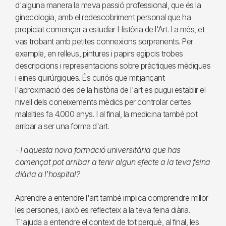
d'alguna manera la meva passió professional, que és la
ginecologia, amb el redescobriment personal que ha
propiciat començar a estudiar Història de l'Art. I a més, et
vas trobant amb petites connexions sorprenents. Per
exemple, en relleus, pintures i papirs egipcis trobes
descripcions i representacions sobre pràctiques mèdiques
i eines quirúrgiques. És curiós que mitjançant
l'aproximació des de la història de l'art es pugui establir el
nivell dels coneixements mèdics per controlar certes
malalties fa 4.000 anys. I al final, la medicina també pot
arribar a ser una forma d'art.
- I aquesta nova formació universitària que has
començat pot arribar a tenir algun efecte a la teva feina
diària a l'hospital?
Aprendre a entendre l'art també implica comprendre millor
les persones, i això es reflecteix a la teva feina diària.
T'ajuda a entendre el context de tot perquè, al final, les