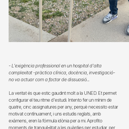
- L'exigència professional en un hospital d'alta
complexitat -pràctica clínica, docència, investigació-
no va actuar com a factor de dissuasió...
La veritat és que estic gaudint molt a la UNED. Et permet
configurar el teu ritme d'estudi. Intento fer un mínim de
quatre, cinc assignatures per any, perquè necessito estar
motivat contínuament, i uns estudis reglats, amb
exàmens, eren la fórmula idònia per a mi. Aprofito
moments de tranquil•litat a les guàrdies per estudiar, per