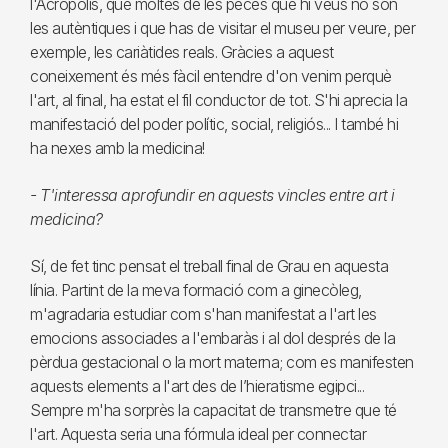
l'Acròpolis, que moltes de les peces que hi veus no són
les autèntiques i que has de visitar el museu per veure, per
exemple, les cariàtides reals. Gràcies a aquest
coneixement és més fàcil entendre d'on venim perquè
l'art, al final, ha estat el fil conductor de tot. S'hi aprecia la
manifestació del poder polític, social, religiós... I també hi
ha nexes amb la medicina!
- T'interessa aprofundir en aquests vincles entre art i
medicina?
Sí, de fet tinc pensat el treball final de Grau en aquesta
línia. Partint de la meva formació com a ginecòleg,
m'agradaria estudiar com s'han manifestat a l'art les
emocions associades a l'embaràs i al dol després de la
pèrdua gestacional o la mort materna; com es manifesten
aquests elements a l'art des de l’hieratisme egipci...
Sempre m'ha sorprès la capacitat de transmetre que té
l'art. Aquesta seria una fórmula ideal per connectar