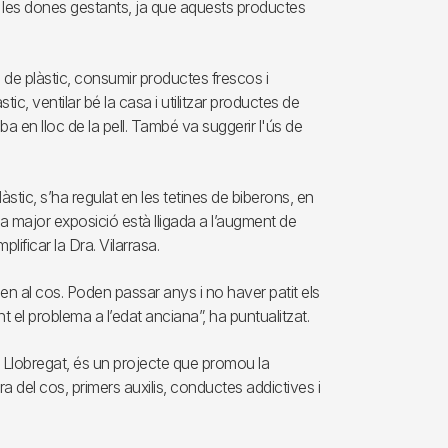
de les dones gestants, ja que aquests productes
s de plàstic, consumir productes frescos i
tic, ventilar bé la casa i utilitzar productes de
a en lloc de la pell. També va suggerir l'ús de
àstic, s’ha regulat en les tetines de biberons, en
eva major exposició està lligada a l’augment de
lificar la Dra. Vilarrasa.
n al cos. Poden passar anys i no haver patit els
 el problema a l’edat anciana”, ha puntualitzat.
 Llobregat, és un projecte que promou la
a del cos, primers auxilis, conductes addictives i