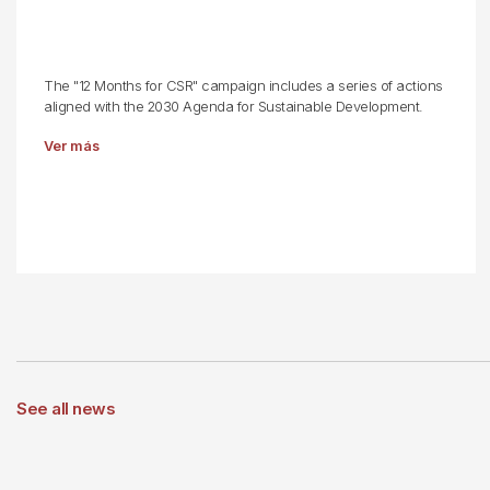
The "12 Months for CSR" campaign includes a series of actions
aligned with the 2030 Agenda for Sustainable Development.
Ver más
See all news