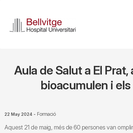
Skip
to
main
content
Aula de Salut a El Prat,
bioacumulen i els 
Formació
22 May 2024
-
Aquest 21 de maig, més de 60 persones van omplir l