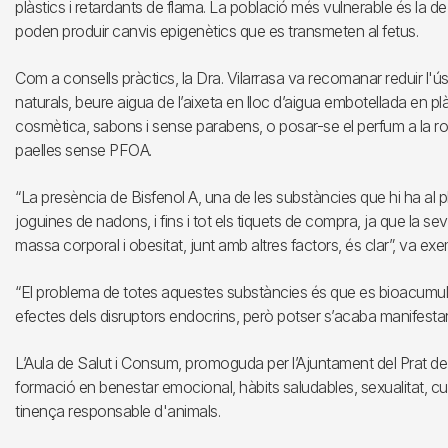
plàstics i retardants de flama. La població més vulnerable és la 
poden produir canvis epigenètics que es transmeten al fetus.
Com a consells pràctics, la Dra. Vilarrasa va recomanar reduir l'ú
naturals, beure aigua de l’aixeta en lloc d’aigua embotellada en plàs
cosmètica, sabons i sense parabens, o posar-se el perfum a la rob
paelles sense PFOA.
“La presència de Bisfenol A, una de les substàncies que hi ha al pl
joguines de nadons, i fins i tot els tiquets de compra, ja que la s
massa corporal i obesitat, junt amb altres factors, és clar”, va exemp
“El problema de totes aquestes substàncies és que es bioacumule
efectes dels disruptors endocrins, però potser s’acaba manifestant
L’Aula de Salut i Consum, promoguda per l’Ajuntament del Prat de
formació en benestar emocional, hàbits saludables, sexualitat, cur
tinença responsable d'animals.