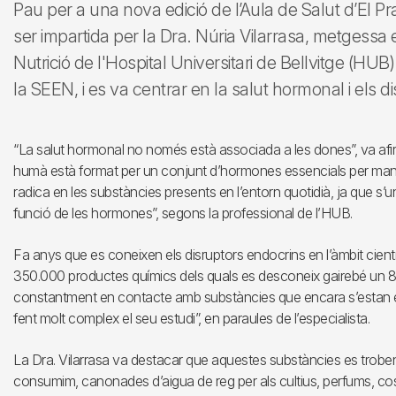
Pau per a una nova edició de l’Aula de Salut d’El Pr
ser impartida per la Dra. Núria Vilarrasa, metgessa 
Nutrició de l'Hospital Universitari de Bellvitge (HUB
la SEEN, i es va centrar en la salut hormonal i els d
“La salut hormonal no només està associada a les dones”, va afirm
humà està format per un conjunt d’hormones essencials per manten
radica en les substàncies presents en l’entorn quotidià, ja que s’u
funció de les hormones”, segons la professional de l’HUB.
Fa anys que es coneixen els disruptors endocrins en l’àmbit cient
350.000 productes químics dels quals es desconeix gairebé un 
constantment en contacte amb substàncies que encara s’estan est
fent molt complex el seu estudi”, en paraules de l’especialista.
La Dra. Vilarrasa va destacar que aquestes substàncies es troben a 
consumim, canonades d’aigua de reg per als cultius, perfums, cosm