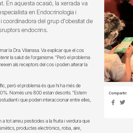
at. En aquesta ocasió, la xerrada va
especialista en Endocrinologia i
) i coordinadora del grup d'obesitat de
isruptors endocrins.
ar la Dra. Vilarrasa. Va explicar que el cos
ir la salut de l’organisme. “Però el problema
neixen als receptors del cos i poden alterar la
ífic, però el problema és que hi ha més de
80%. Només uns 800 estan descrits. “Estem
Compartir:
udiant i que poden interaccionar entre elles,
tot arreu: pesticides a la fruita i verdura que
ètics, productes electrònics, roba, aire,