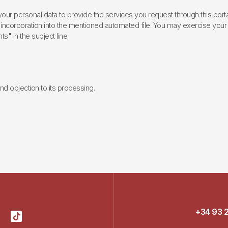
ur personal data to provide the services you request through this porta
incorporation into the mentioned automated file. You may exercise your rig
ts" in the subject line.
 and objection to its processing.
+34 93 