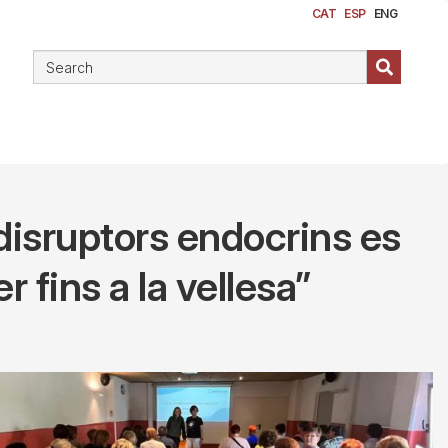
CAT
ESP
ENG
s disruptors endocrins es
 fins a la vellesa”