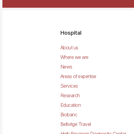
Navegació
Hospital
principal
About us
Where we are
News
Areas of expertise
Services
Research
Education
Biobanc
Bellvitge Travel
High Precision Diagnostic Center