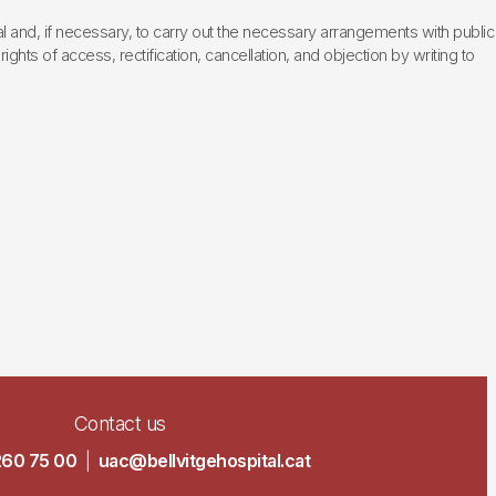
l and, if necessary, to carry out the necessary arrangements with public
hts of access, rectification, cancellation, and objection by writing to
Contact us
260 75 00
|
uac@bellvitgehospital.cat