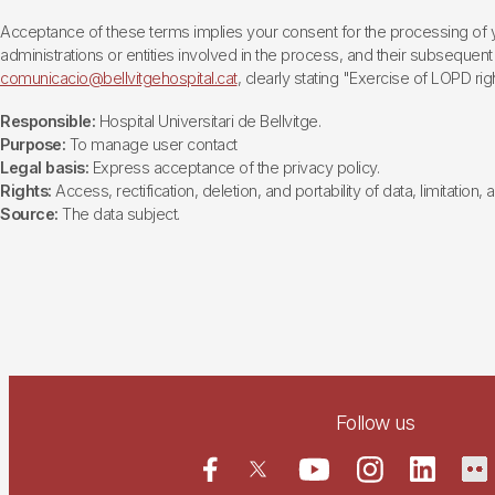
Acceptance of these terms implies your consent for the processing of yo
administrations or entities involved in the process, and their subsequent 
comunicacio@bellvitgehospital.cat
, clearly stating "Exercise of LOPD righ
Responsible:
Hospital Universitari de Bellvitge.
Purpose:
To manage user contact
Legal basis:
Express acceptance of the privacy policy.
Rights:
Access, rectification, deletion, and portability of data, limitation,
Source:
The data subject.
Follow us