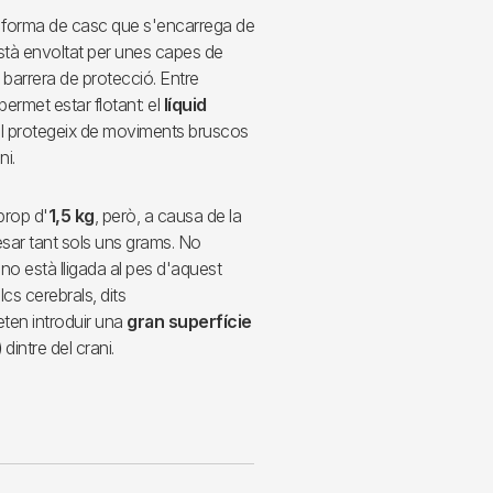
 forma de casc que s'encarrega de
està envoltat per unes capes de
barrera de protecció. Entre
permet estar flotant: el
líquid
e el protegeix de moviments bruscos
ni.
 prop d'
1,5 kg
, però, a causa de la
pesar tant sols uns grams. No
a no està lligada al pes d'aquest
cs cerebrals, dits
ten introduir una
gran superfície
)
dintre del crani.