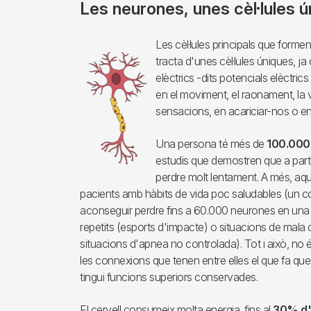
Les neurones, unes cèl·lules 
Imagen
Les cèl·lules principals que formen
tracta d'unes cèl·lules úniques, j
elèctrics -dits potencials elèctri
en el moviment, el raonament, la v
sensacions, en acariciar-nos o en
Una persona té més de
100.000 
estudis que demostren que a par
perdre molt lentament. A més, aq
pacients amb hàbits de vida poc saludables (un 
aconseguir perdre fins a 60.000 neurones en una 
repetits (esports d'impacte) o situacions de mala 
situacions d'apnea no controlada). Tot i això, no
les connexions que tenen entre elles el que fa qu
tingui funcions superiors conservades.
El cervell consumeix molta energia, fins al
30% d'