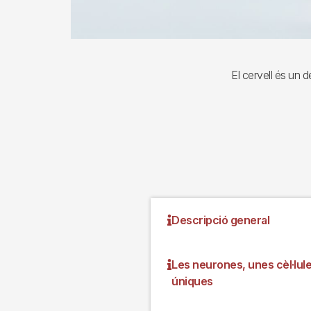
El cervell és un 
Descripció general
Les neurones, unes cèl·lul
úniques