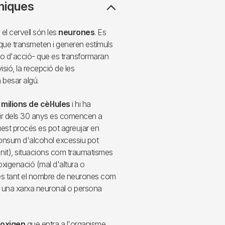
úniques
 el cervell són les
neurones
. Es
a que transmeten i generen estímuls
cs o d'acció- que es transformaran
isió, la recepció de les
 besar algú.
milions de cèl·lules
i hi ha
tir dels 30 anys es comencen a
uest procés es pot agreujar en
consum d'alcohol excessiu pot
nit), situacions com traumatismes
oxigenació (mal d'altura o
 és tant el nombre de neurones com
e una xarxa neuronal o persona
oxigen
que entra a l'organisme.