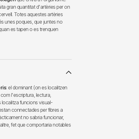
ita gran quantitat d'artèries per on
cervell. Totes aquestes artèries
és unes poques, que juntes no
quan es tapen o es trenquen
ris
: el dominant (on es localitzen
com l'escriptura, lectura,
 localitza funcions visual-
 estan connectades per fibres a
ràcticament no sabria funcionar,
altre, fet que comportaria notables