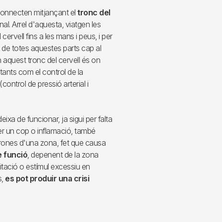
connecten mitjançant el
tronc del
al. Arrel d'aquesta, viatgen les
ervell fins a les mans i peus, i per
at de totes aquestes parts cap al
En aquest tronc del cervell és on
tants com el control de la
(control de pressió arterial i
eixa de funcionar, ja sigui per falta
er un cop o inflamació, també
rones d'una zona, fet que causa
e funció
, depenent de la zona
itació o estímul excessiu en
,
es pot produir una crisi