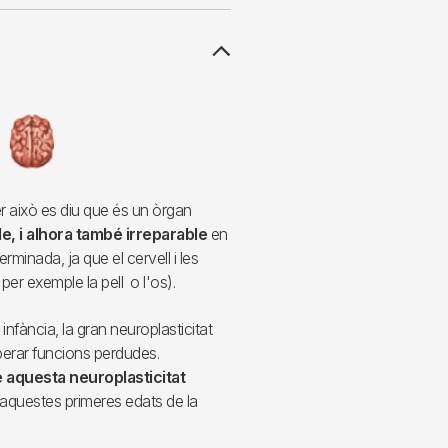
r això es diu que és un òrgan
le, i alhora també irreparable
en
minada, ja que el cervell i les
er exemple la pell o l'os).
 infància, la gran neuroplasticitat
uperar funcions perdudes.
 aquesta neuroplasticitat
d'aquestes primeres edats de la