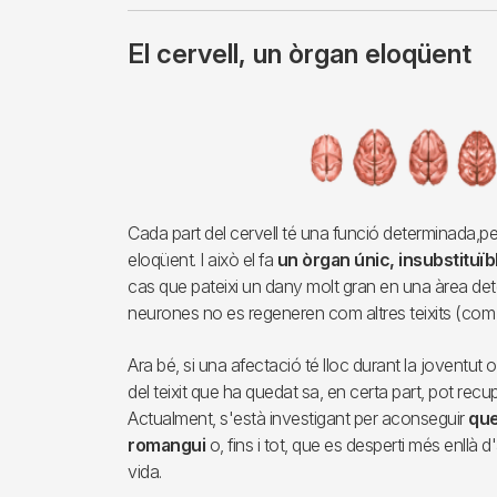
El cervell, un òrgan eloqüent
Imagen
Cada part del cervell té una funció determinada,pe
eloqüent. I això el fa
un òrgan únic, insubstituïb
cas que pateixi un dany molt gran en una àrea deter
neurones no es regeneren com altres teixits (com p
Ara bé, si una afectació té lloc durant la joventut o
del teixit que ha quedat sa, en certa part, pot rec
Actualment, s'està investigant per aconseguir
que
romangui
o, fins i tot, que es desperti més enllà 
vida.