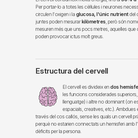
Per portar-lo a totes les cèl·lules i neurones necess
circulen l'oxigen i la
glucosa, l'únic nutrient
del 
juntes poden mesurar
kilòmetres
, però són nom
mesuren més que uns pocs metres, aquelles que 
poden provocar ictus molt greus.
Estructura del cervell
Imagen
El cervell es divideix en
dos hemisfe
les funcions considerades superiors, 
llenguatge) i altre no dominant (on es
espacials, creatives, etc.). Ambdues
través del cos callós, sense les quals un cervell p
perquè no estarien connectats un hemisferi amb l'
dèficits per la persona.