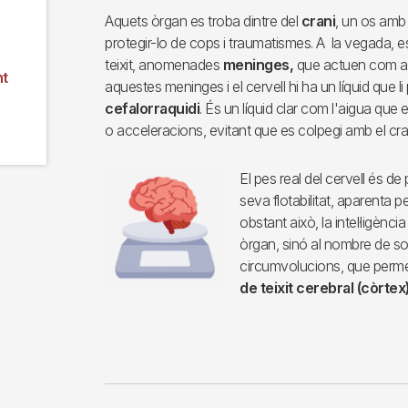
Aquets òrgan es troba dintre del
crani
, un os amb
protegir-lo de cops i traumatismes. A la vegada, 
teixit, anomenades
meninges,
que actuen com a 
nt
aquestes meninges i el cervell hi ha un líquid que li 
cefalorraquidi
. És un líquid clar com l'aigua qu
o acceleracions, evitant que es colpegi amb el cra
El pes real del cervell és de
seva flotabilitat, aparenta 
obstant això, la intel·ligènci
òrgan, sinó al nombre de sol
circumvolucions, que perme
de teixit cerebral (còrtex