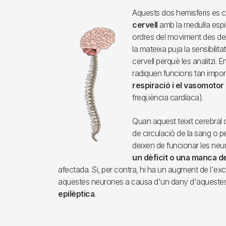
Aquests dos hemisferis es 
Imagen
cervell
amb la medul·la espin
ordres del moviment des del c
la mateixa puja la sensibilit
cervell perquè les analitzi. 
radiquen funcions tan impor
respiració i el vasomotor
freqüència cardíaca).
Quan aquest teixit cerebral d
de circulació de la sang o p
deixen de funcionar les neu
un dèficit o una manca d
afectada. Si, per contra, hi ha un augment de l'exc
aquestes neurones a causa d'un dany d'aquestes
epilèptica
.