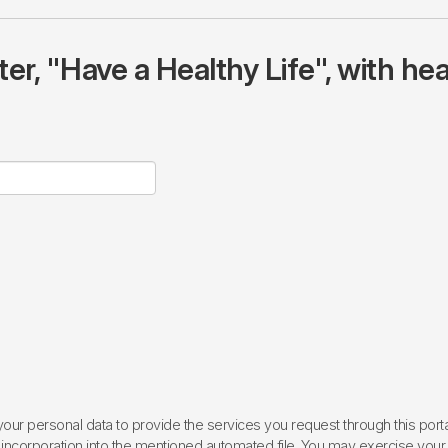
r, "Have a Healthy Life", with hea
ur personal data to provide the services you request through this porta
incorporation into the mentioned automated file. You may exercise your rig