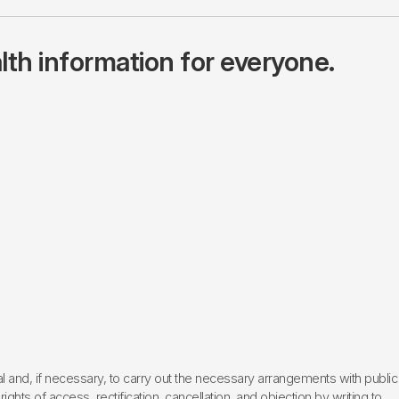
lth information for everyone.
l and, if necessary, to carry out the necessary arrangements with public
hts of access, rectification, cancellation, and objection by writing to