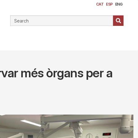
CAT
ESP
ENG
rvar més òrgans per a