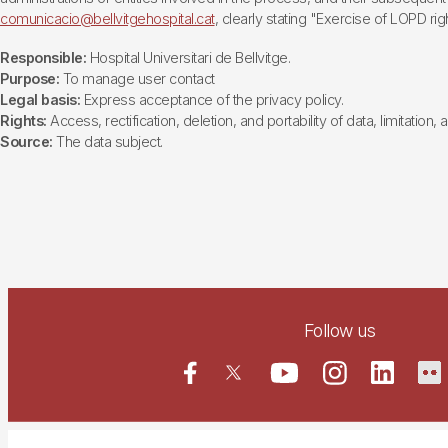
comunicacio@bellvitgehospital.cat
, clearly stating "Exercise of LOPD righ
Responsible:
Hospital Universitari de Bellvitge.
Purpose:
To manage user contact
Legal basis:
Express acceptance of the privacy policy.
Rights:
Access, rectification, deletion, and portability of data, limitation,
Source:
The data subject.
Follow us