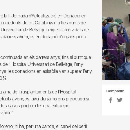
arç la II Jornada d’Actualització en Donació en
procedents de tot Catalunya i altres punts de
l Universitari de Bellvitge i experts convidats de
n els darrers avenços en donació d’òrgans per a
ontinuada en els darrers anys, fins al punt que
e l’Hospital Universitari de Bellvitge, l’any
ya, les donacions en asistòlia van superar l’any
40%.
Compartir:
grama de Trasplantaments de l’Hospital
 actuals avenços, avui dia ja no ens preocupa si
s dos casos podrem fer una extracció
iable”.
oreno, hi ha, per una banda, el canvi del perfil