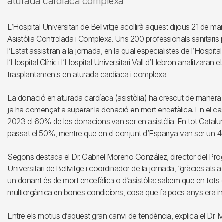
aturada cardíaca complexa
L’Hospital Universitari de Bellvitge acollirà aquest dijous 21 de m
Asistòlia Controlada i Complexa. Uns 200 professionals sanitaris 
l’Estat assistiran a la jornada, en la qual especialistes de l’Hospita
l’Hospital Clínic i l’Hospital Universitari Vall d’Hebron analitzara
trasplantaments en aturada cardíaca i complexa.
La donació en aturada cardíaca (asistòlia) ha crescut de manera c
ja ha començat a superar la donació en mort encefàlica. En el cas d
2023 el 60% de les donacions van ser en asistòlia. En tot Catalun
passat el 50%, mentre que en el conjunt d’Espanya van ser un 
Segons destaca el Dr. Gabriel Moreno González, director del Pro
Universitari de Bellvitge i coordinador de la jornada, “gràcies als
un donant és de mort encefàlica o d’asistòlia: sabem que en tot
multiorgànica en bones condicions, cosa que fa pocs anys era inv
Entre els motius d’aquest gran canvi de tendència, explica el Dr. M