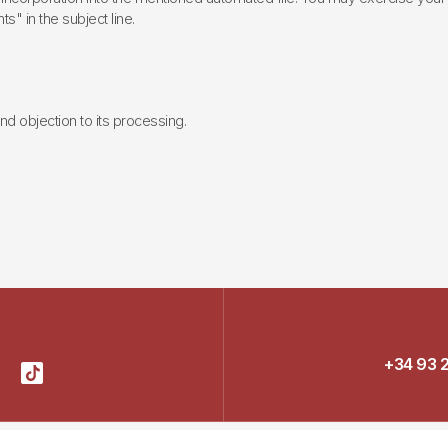
ts" in the subject line.
 and objection to its processing.
+34 93 