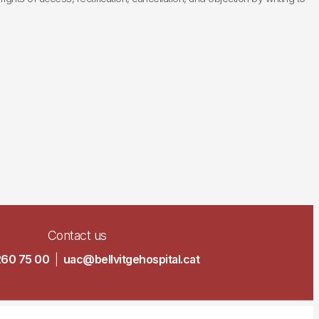
Contact us
260 75 00
|
uac@bellvitgehospital.cat