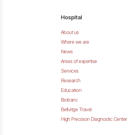
Navegació
Hospital
principal
About us
Where we are
News
Areas of expertise
Services
Research
Education
Biobanc
Bellvitge Travel
High Precision Diagnostic Center