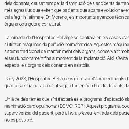
dels donants, causat tant per la disminució dels accidents de trà
més agressius que eviten que pacients que abans evolucionaven 
cal afegir-hi, afirma el Dr. Moreno, els importants avenços tècnic
òrgans obtinguts a cor aturat.
La jornada de l’Hospital de Bellvitge se centrarà en els casos d’
s’utilitzen màquines de perfusió normotèrmica. Aquestes màquines
sistema tradicional de manteniment dels òrgans, conservant molt 
el seu funcionament fins al moment de la implantació. Així, s’evita
especial els òrgans dels donants en asistòlia.
L’any 2023, l’Hospital de Bellvitge va realitzar 42 procediments 
qual cosa s’ha posicionat al segon lloc en nombre de donants de 
Un altre dels temes que s’hi tractarà és el programa d’aplicació als
reanimació cardiopulmonar (ECMO-RCP). Aquest programa, coordina
supervivència del pacient, però alhora preveu l’entrada dels pacie
no és possible.