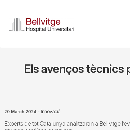
Skip
to
main
content
Els avenços tècnics 
Innovació
20 March 2024
-
Experts de tot Catalunya analitzaran a Bellvitge l’