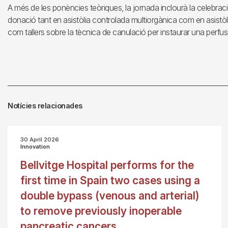
A més de les ponències teòriques, la jornada inclourà la celebrac
donació tant en asistòlia controlada multiorgànica com en asis
com tallers sobre la tècnica de canulació per instaurar una perfu
Notícies relacionades
30 April 2026
Innovation
Bellvitge Hospital performs for the
first time in Spain two cases using a
double bypass (venous and arterial)
to remove previously inoperable
pancreatic cancers