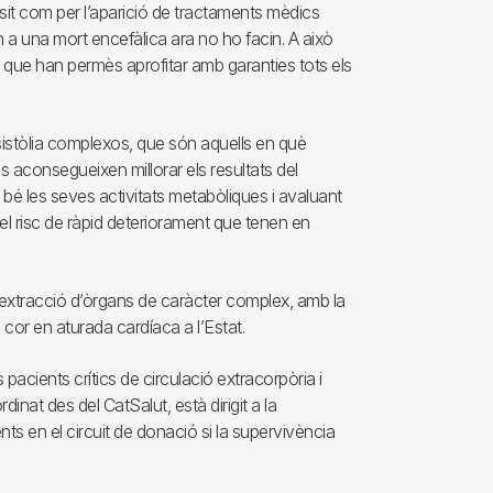
nsit com per l’aparició de tractaments mèdics
a una mort encefàlica ara no ho facin. A això
s que han permès aprofitar amb garanties tots els
asistòlia complexos, que són aquells en què
 aconsegueixen millorar els resultats del
bé les seves activitats metabòliques i avaluant
 el risc de ràpid deteriorament que tenen en
d’extracció d’òrgans de caràcter complex, amb la
cor en aturada cardíaca a l’Estat.
 pacients crítics de circulació extracorpòria i
t des del CatSalut, està dirigit a la
nts en el circuit de donació si la supervivència