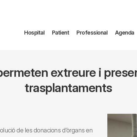
Navegación
Hospital
Patient
Professional
Agenda
principal
permeten extreure i prese
trasplantaments
evolució de les donacions d’òrgans en