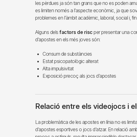
les pèrdues ja són tan grans que no es poden am
es limiten només a l’aspecte econòmic, ja que sov
problemes en l’àmbit acadèmic, laboral, social i, fins 
Alguns dels
factors de risc
per presentar una co
d’apostes en els més joves són:
Consum de substàncies
Estat psicopatològic alterat
Alta impulsivitat
Exposició precoç als jocs d’apostes
Relació entre els videojocs i e
La problemàtica de les apostes en línia no es limi
d’apostes esportives o jocs d’atzar. En relació am
precoç a estímuls, resulta imprescindible destacar