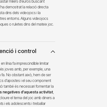
astar milers d’euros buscant
ha demostrat la relació directa
a dins dels videojocs i la
ltres entorns. Alguns videojocs
ques o ruletes dins del mateix joc.
nció i control
n línia fa imprescindible limitar
s més joves amb, per exemple, una
 fa. No obstant això, hem de ser
ocs d’apostes i el seu component
ixò també és necessari fomentar la
 negatives d’aquesta activitat
,
cloure el tema del joc amb diners a
s i els adolescents i treballar