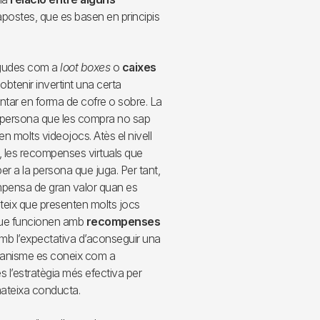
’apostes, que es basen en principis
egudes com a
loot boxes
o
caixes
btenir invertint una certa
entar en forma de cofre o sobre. La
la persona que les compra no sap
n molts videojocs. Atès el nivell
 les recompenses virtuals que
er a la persona que juga. Per tant,
mpensa de gran valor quan es
teix que presenten molts jocs
que funcionen amb
recompenses
mb l’expectativa d’aconseguir una
canisme es coneix com a
s l’estratègia més efectiva per
mateixa conducta.