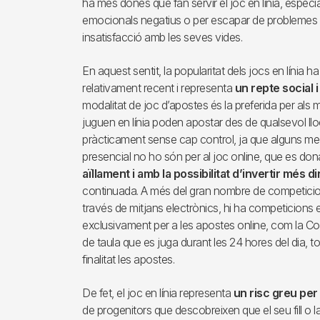
ha més dones que fan servir el joc en línia, especi
emocionals negatius o per escapar de problemes co
insatisfacció amb les seves vides.
En aquest sentit, la popularitat dels jocs en línia 
relativament recent i representa
un repte social i
modalitat de joc d’apostes és la preferida per als
juguen en línia poden apostar des de qualsevol lloc
pràcticament sense cap control, ja que alguns me
presencial no ho són per al joc online, que es do
aïllament i amb la possibilitat d’invertir més d
continuada. A més del gran nombre de competicion
través de mitjans electrònics, hi ha competicions
exclusivament per a les apostes online, com la C
de taula que es juga durant les 24 hores del dia, to
finalitat les apostes.
De fet, el joc en línia representa
un risc greu per
de progenitors que descobreixen que el seu fill o l