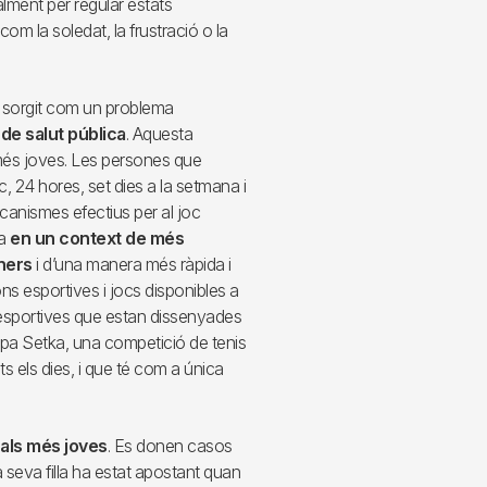
alment per regular estats
m la soledat, la frustració o la
ha sorgit com un problema
 de salut pública
. Aquesta
 més joves. Les persones que
, 24 hores, set dies a la setmana i
canismes efectius per al joc
na
en un context de més
iners
i d’una manera més ràpida i
s esportives i jocs disponibles a
 esportives que estan dissenyades
opa Setka, una competició de tenis
ts els dies, i que té com a única
 als més joves
. Es donen casos
a seva filla ha estat apostant quan