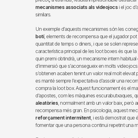
mecanismes associats als videojocs
i el joc d
similars.
Un exemple d’aquests mecanismes són les con
botí
, elements de recompensa que el jugador pot o
quantitat de temps o diners, i que se solen repres
característica principal de les loot boxes és que 
quin premi obtindrà, un mecanisme intern habitual e
d’immersió que s’aconsegueix en molts videojocs,
s’obtenen acaben tenint un valor real molt elevat p
es manté sempre l’expectativa d’assolir una reco
compra la loot box. Aquest funcionament és el ma
d’apostes, com les màquines escurabutxaques, 
aleatòries
, normalment amb un valor baix, però a
recompensa més gran. En psicologia, aquest me
reforçament intermitent
, i està demostrat que é
fomentar que una persona continuï repetint una 