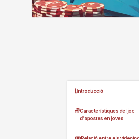
Introducció
Característiques del joc
d'apostes en joves
Relació entre els videojoc