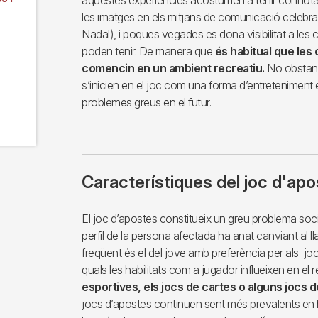
aquestes experiències acostumen a tenir connota
les imatges en els mitjans de comunicació celebran
Nadal), i poques vegades es dona visibilitat a le
poden tenir. De manera que
és habitual que les
comencin en un ambient recreatiu.
No obstant
s’inicien en el joc com una forma d’entreteniment
problemes greus en el futur.
Característiques del joc d'apo
El joc d’apostes constitueix un greu problema socia
perfil de la persona afectada ha anat canviant al ll
freqüent és el del jove amb preferència per als jocs
quals les habilitats com a jugador influeixen en el 
esportives, els jocs de cartes o alguns jocs 
jocs d’apostes continuen sent més prevalents en 