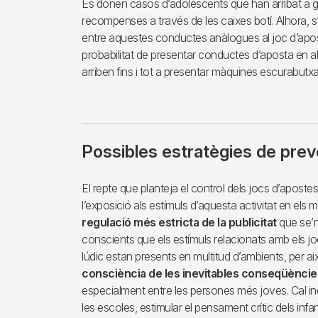
Es donen casos d’adolescents que han arribat a g
recompenses a través de les caixes botí. Alhora, s’
entre aquestes conductes anàlogues al joc d’apost
probabilitat de presentar conductes d’aposta en a
arriben fins i tot a presentar màquines escurabutxa
Possibles estratègies de preve
El repte que planteja el control dels jocs d’apostes e
l’exposició als estímuls d’aquesta activitat en el
regulació més estricta de la publicitat
que se’n
conscients que els estímuls relacionats amb els j
lúdic estan presents en multitud d’ambients, per a
consciència de les inevitables conseqüències
especialment entre les persones més joves. Cal in
les escoles, estimular el pensament crític dels infant