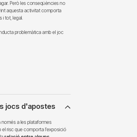
agar. Però les conseqüències no
int aquesta activitat comporta
i tot, legal.
nducta problemàtica amb el joc
ls jocs d'apostes
ta només a les plataformes
b el risc que comporta l’exposició
 la
relació entre alguns