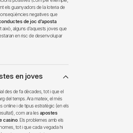
cions positives (com per exemple,
t els guanyadors de la loteria de
s conseqüències negatives que
 conductes de joc d’aposta
 això, alguns d’aquests joves que
 estaran en risc de desenvolupar
stes en joves
l des de fa dècades, tot i que el
arg del temps. Ara mateix, el més
 online i de tipus estratègic (en els
resultat), com ara les
apostes
de casino
. Els problemes amb els
homes, tot i que cada vegada hi