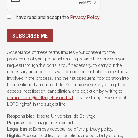
I have read and accept the
Privacy Policy
SUBSCRIBE ME
Acceptance of these terms implies your consent for the
processing of your personal data to provide the services you
request through this portal and, if necessary, to carry out the
necessary arrangements with public administrations or entities
involved in the process, and their subsequent incorporation into
the mentioned automated file. You may exercise your rights of
access, rectification, cancellation, and objection by writing to
comunicacio@bellvitgehospital.cat
, clearly stating "Exercise of
LOPD rights" in the subject line.
Responsible:
Hospital Universitari de Bellvitge.
Purpose:
To manage user contact
Legal basis:
Express acceptance of the privacy policy.
Rights:
Access, rectification, deletion, and portability of data,