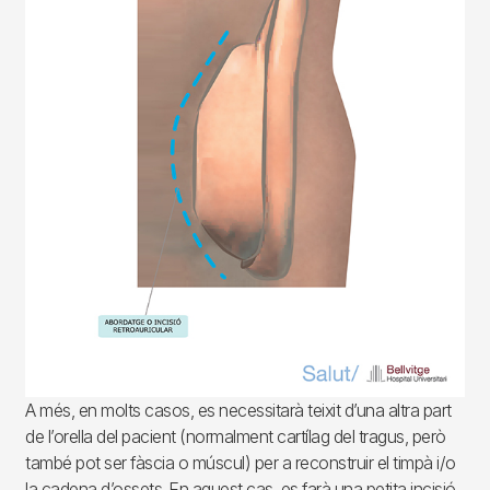
A més, en molts casos, es necessitarà teixit d’una altra part
de l’orella del pacient (normalment cartílag del tragus, però
també pot ser fàscia o múscul) per a reconstruir el timpà i/o
la cadena d’ossets. En aquest cas, es farà una petita incisió