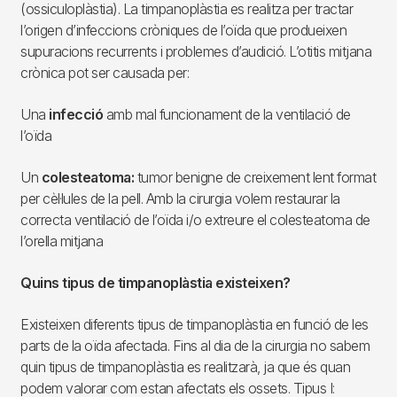
(ossiculoplàstia). La timpanoplàstia es realitza per tractar
l’origen d’infeccions cròniques de l’oïda que produeixen
supuracions recurrents i problemes d’audició. L’otitis mitjana
crònica pot ser causada per:
Una
infecció
amb mal funcionament de la ventilació de
l’oïda
Un
colesteatoma:
tumor benigne de creixement lent format
per cèl·lules de la pell. Amb la cirurgia volem restaurar la
correcta ventilació de l’oïda i/o extreure el colesteatoma de
l’orella mitjana
Quins tipus de timpanoplàstia existeixen?
Existeixen diferents tipus de timpanoplàstia en funció de les
parts de la oïda afectada. Fins al dia de la cirurgia no sabem
quin tipus de timpanoplàstia es realitzarà, ja que és quan
podem valorar com estan afectats els ossets. Tipus I: