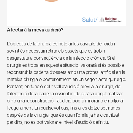
Afectarà la meva audició?
L’objectiu de la cirurgia és netejar les cavitats de l’oïda i
sovint és necessari retirar els ossets que es trobin
desgastats a conseqüència de la infecció crònica. Si el
cirurgià es troba en aquesta situació, valorarà si és possible
reconstruir la cadena d’ossets amb una pròtesi artificial en la
mateixa cirurgia o posteriorment, en un segon acte quirúrgic.
Per tant, en funció del nivell d’audició previ a la cirurgia, de
l’afectació de la cadena ossicular i de si s’ha pogut realitzar
o no una reconstrucció, l’audició podrà millorar o empitjorar
lleugerament. En qualsevol cas, fins a les dotze setmanes
després de la cirurgia, que és quan l’orella ja ha cicatritzat
per dins, no es pot valorar el nivell d’audició definitiu.