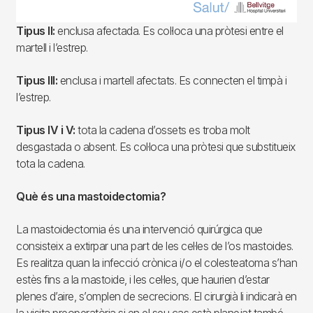
Tipus II:
enclusa afectada. Es col·loca una pròtesi entre el
martell i l’estrep.
Tipus III:
enclusa i martell afectats. Es connecten el timpà i
l’estrep.
Tipus IV i V:
tota la cadena d’ossets es troba molt
desgastada o absent. Es col·loca una pròtesi que substitueix
tota la cadena.
Què és una mastoidectomia?
La mastoidectomia és una intervenció quirúrgica que
consisteix a extirpar una part de les cel·les de l’os mastoides.
Es realitza quan la infecció crònica i/o el colesteatoma s’han
estès fins a la mastoide, i les cel·les, que haurien d’estar
plenes d’aire, s’omplen de secrecions. El cirurgià li indicarà en