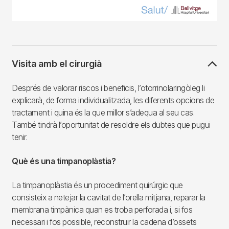
Visita amb el cirurgià
Després de valorar riscos i beneficis, l’otorrinolaringòleg li
explicarà, de forma individualitzada, les diferents opcions de
tractament i quina és la que millor s’adequa al seu cas.
També tindrà l’oportunitat de resoldre els dubtes que pugui
tenir.
Què és una timpanoplàstia?
La timpanoplàstia és un procediment quirúrgic que
consisteix a netejar la cavitat de l’orella mitjana, reparar la
membrana timpànica quan es troba perforada i, si fos
necessari i fos possible, reconstruir la cadena d’ossets