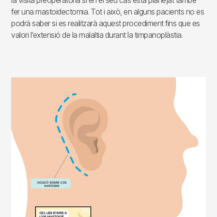
la visita preoperatòria si en el seu cas està planejat també
fer una mastoidectomia. Tot i això, en alguns pacients no es
podrà saber si es realitzarà aquest procediment fins que es
valori l’extensió de la malaltia durant la timpanoplàstia.
Imagen