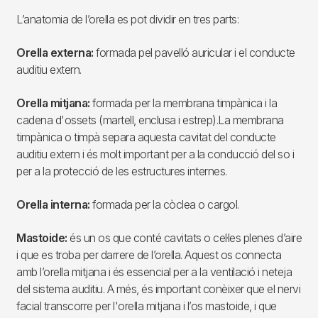
L’anatomia de l’orella es pot dividir en tres parts:
Orella externa:
formada pel pavelló auricular i el conducte
auditiu extern.
Orella mitjana:
formada per la membrana timpànica i la
cadena d'ossets (martell, enclusa i estrep).La membrana
timpànica o timpà separa aquesta cavitat del conducte
auditiu extern i és molt important per a la conducció del so i
per a la protecció de les estructures internes.
Orella interna:
formada per la còclea o cargol.
Mastoide:
és un os que conté cavitats o cel·les plenes d’aire
i que es troba per darrere de l’orella. Aquest os connecta
amb l’orella mitjana i és essencial per a la ventilació i neteja
del sistema auditiu. A més, és important conèixer que el nervi
facial transcorre per l'orella mitjana i l’os mastoide, i que