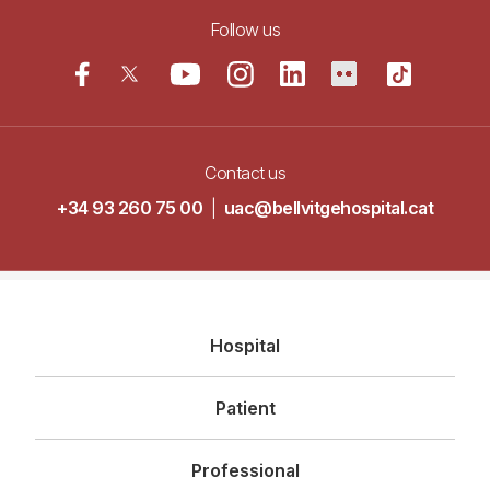
Follow us
Contact us
+34 93 260 75 00
|
uac@bellvitgehospital.cat
Navegació
Hospital
principal
Patient
Professional