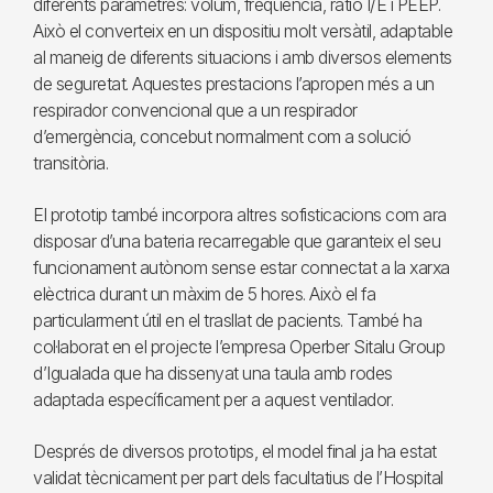
diferents paràmetres: volum, freqüència, ràtio I/E i PEEP.
Això el converteix en un dispositiu molt versàtil, adaptable
al maneig de diferents situacions i amb diversos elements
de seguretat. Aquestes prestacions l’apropen més a un
respirador convencional que a un respirador
d’emergència, concebut normalment com a solució
transitòria.
El prototip també incorpora altres sofisticacions com ara
disposar d’una bateria recarregable que garanteix el seu
funcionament autònom sense estar connectat a la xarxa
elèctrica durant un màxim de 5 hores. Això el fa
particularment útil en el trasllat de pacients. També ha
col·laborat en el projecte l’empresa Operber Sitalu Group
d’Igualada que ha dissenyat una taula amb rodes
adaptada específicament per a aquest ventilador.
Després de diversos prototips, el model final ja ha estat
validat tècnicament per part dels facultatius de l’Hospital