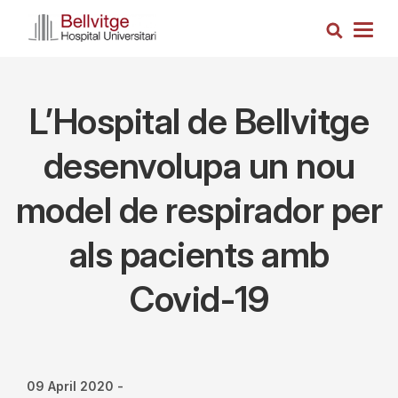
Skip
Search
to
Togg
main
navig
content
L’Hospital de Bellvitge
desenvolupa un nou
model de respirador per
als pacients amb
Covid-19
09 April 2020
-