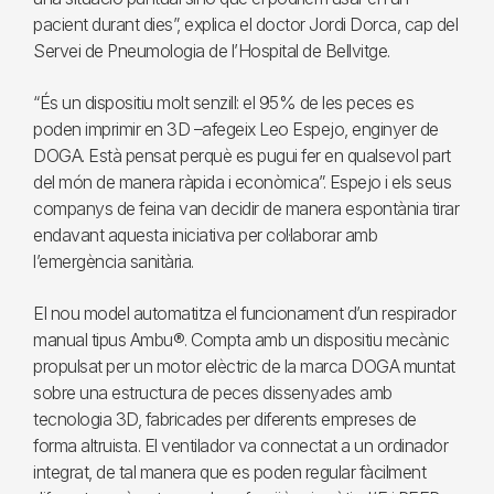
pacient durant dies”, explica el doctor Jordi Dorca, cap del
Servei de Pneumologia de l’Hospital de Bellvitge.
“És un dispositiu molt senzill: el 95% de les peces es
poden imprimir en 3D –afegeix Leo Espejo, enginyer de
DOGA. Està pensat perquè es pugui fer en qualsevol part
del món de manera ràpida i econòmica”. Espejo i els seus
companys de feina van decidir de manera espontània tirar
endavant aquesta iniciativa per col·laborar amb
l’emergència sanitària.
El nou model automatitza el funcionament d’un respirador
manual tipus Ambu®. Compta amb un dispositiu mecànic
propulsat per un motor elèctric de la marca DOGA muntat
sobre una estructura de peces dissenyades amb
tecnologia 3D, fabricades per diferents empreses de
forma altruista. El ventilador va connectat a un ordinador
integrat, de tal manera que es poden regular fàcilment