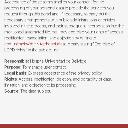
Acceptance of these terms implies your consent for the
processing of your personal data to provide the services you
request through this portal and, if necessary, to carry out the
necessary arrangements with public administrations or entities
involved in the process, and their subsequent incorporation into the
mentioned automated file. You may exercise your rights of access,
rectification, cancellation, and objection by writing to
comunicacio@bellvitgehospital.cat
, clearly stating "Exercise of
LOPD rights" in the subject line.
Responsible:
Hospital Universitari de Bellvitge.
Purpose:
To manage user contact
Legal basis:
Express acceptance of the privacy policy.
Rights:
Access, rectification, deletion, and portability of data,
limitation, and objection to its processing.
Source:
The data subject.