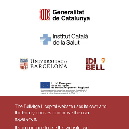
The Bellvitge Hospital website uses its own and
third-party cookies to improve the user
Pie
experience.
Contact
If you continue to use this website, we