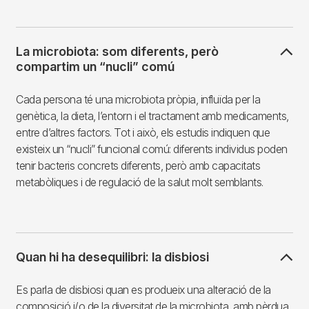
La microbiota: som diferents, però
compartim un “nucli” comú
Cada persona té una microbiota pròpia, influïda per la
genètica, la dieta, l’entorn i el tractament amb medicaments,
entre d’altres factors. Tot i això, els estudis indiquen que
existeix un “nucli” funcional comú: diferents individus poden
tenir bacteris concrets diferents, però amb capacitats
metabòliques i de regulació de la salut molt semblants.
Quan hi ha desequilibri: la disbiosi
Es parla de disbiosi quan es produeix una alteració de la
composició i/o de la diversitat de la microbiota, amb pèrdua