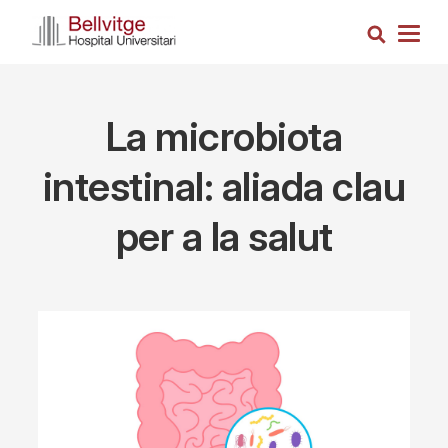
Skip
Search
to
Togg
main
navig
content
La microbiota
intestinal: aliada clau
per a la salut
Imagen