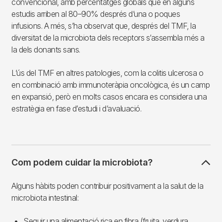
convencional, amb percentatges globals que en alguns
estudis arriben al 80–90% després d’una o poques
infusions. A més, s’ha observat que, després del TMF, la
diversitat de la microbiota dels receptors s’assembla més a
la dels donants sans.
L’ús del TMF en altres patologies, com la colitis ulcerosa o
en combinació amb immunoteràpia oncològica, és un camp
en expansió, però en molts casos encara es considera una
estratègia en fase d’estudi i d’avaluació.
Com podem cuidar la microbiota?
Alguns hàbits poden contribuir positivament a la salut de la
microbiota intestinal:
Seguir una alimentació rica en fibra (fruita, verdura,