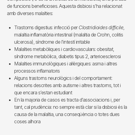
de funcions beneficioses. Aquesta disbiosi s’ha relacionat
amb diverses malalties:
Trastorns digestius: infecció per
Clostridioides difficile
,
malaltia inflamatòria intestinal (malaltia de Crohn, colitis
ulcerosa), síndrome de l’intestí irritable
Malalties metabòliques i cardiovasculars: obesitat,
síndrome metabòlica, diabetis tipus 2, arterioesclerosi
Malalties immunològiques i al·lèrgiques: asma i altres
processos inflamatoris
Alguns trastorns neurològics i del comportament:
relacions descrites amb autisme i altres trastorns, tot i
que encara s’estan estudiant
En la majoria de casos es tracta d’associacions i, per
tant, cal prudència: no sempre està clar si la disbiosi és la
causa de la malaltia, una conseqüència o totes dues
coses alhora