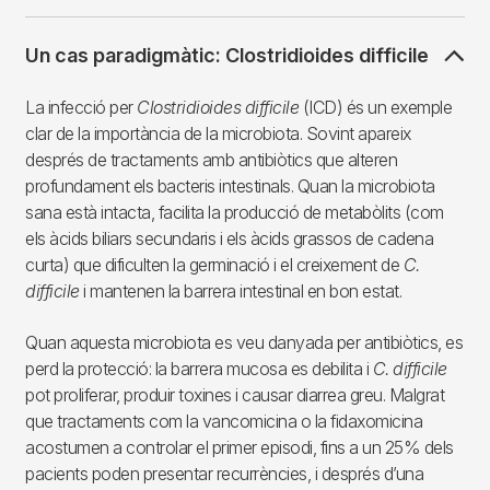
Un cas paradigmàtic: Clostridioides difficile
La infecció per
Clostridioides difficile
(ICD) és un exemple
clar de la importància de la microbiota. Sovint apareix
després de tractaments amb antibiòtics que alteren
profundament els bacteris intestinals. Quan la microbiota
sana està intacta, facilita la producció de metabòlits (com
els àcids biliars secundaris i els àcids grassos de cadena
curta) que dificulten la germinació i el creixement de
C.
difficile
i mantenen la barrera intestinal en bon estat.
Quan aquesta microbiota es veu danyada per antibiòtics, es
perd la protecció: la barrera mucosa es debilita i
C. difficile
pot proliferar, produir toxines i causar diarrea greu. Malgrat
que tractaments com la vancomicina o la fidaxomicina
acostumen a controlar el primer episodi, fins a un 25% dels
pacients poden presentar recurrències, i després d’una