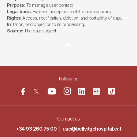
Purpose:
To manage user contact
Legal basis:
Express acceptance of the privacy policy.
Rights:
Access, rectification, deletion, and portability of data,
limitation, and objection to its processing.
Source:
The data subject.
Follow us
Contact us
+34 93 260 75 00
|
uac@bellvitgehospital.cat