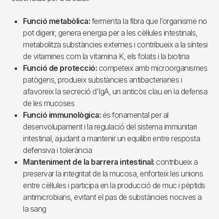
Funció metabòlica:
fermenta la fibra que l’organisme no
pot digerir, genera energia per a les cèl·lules intestinals,
metabolitza substàncies externes i contribueix a la síntesi
de vitamines com la vitamina K, els folats i la biotina
Funció de protecció:
competeix amb microorganismes
patògens, produeix substàncies antibacterianes i
afavoreix la secreció d’IgA, un anticòs clau en la defensa
de les mucoses
Funció immunològica:
és fonamental per al
desenvolupament i la regulació del sistema immunitari
intestinal, ajudant a mantenir un equilibri entre resposta
defensiva i tolerància
Manteniment de la barrera intestinal:
contribueix a
preservar la integritat de la mucosa, enforteix les unions
entre cèl·lules i participa en la producció de muc i pèptids
antimicrobians, evitant el pas de substàncies nocives a
la sang