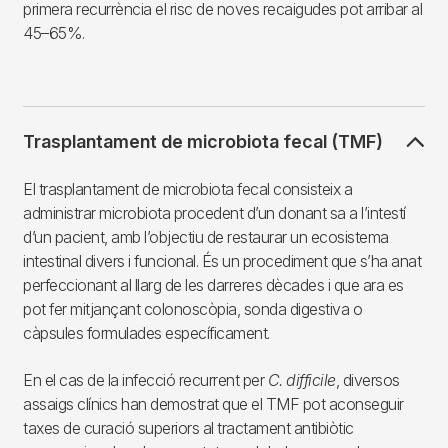
primera recurrència el risc de noves recaigudes pot arribar al
45–65%.
Trasplantament de microbiota fecal (TMF)
El trasplantament de microbiota fecal consisteix a
administrar microbiota procedent d’un donant sa a l’intestí
d’un pacient, amb l’objectiu de restaurar un ecosistema
intestinal divers i funcional. És un procediment que s’ha anat
perfeccionant al llarg de les darreres dècades i que ara es
pot fer mitjançant colonoscòpia, sonda digestiva o
càpsules formulades específicament.
En el cas de la infecció recurrent per
C. difficile
, diversos
assaigs clínics han demostrat que el TMF pot aconseguir
taxes de curació superiors al tractament antibiòtic