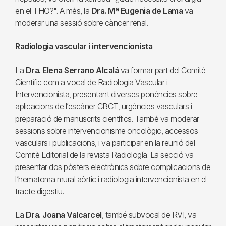
en el THO?". A més, la
Dra. Mª Eugenia de Lama
va
moderar una sessió sobre càncer renal.
Radiologia vascular i intervencionista
La
Dra. Elena Serrano Alcalá
va formar part del Comitè
Científic com a vocal de Radiologia Vascular i
Intervencionista, presentant diverses ponències sobre
aplicacions de l’escàner CBCT, urgències vasculars i
preparació de manuscrits científics. També va moderar
sessions sobre intervencionisme oncològic, accessos
vasculars i publicacions, i va participar en la reunió del
Comitè Editorial de la revista Radiología. La secció va
presentar dos pòsters electrònics sobre complicacions de
l’hematoma mural aòrtic i radiologia intervencionista en el
tracte digestiu.
La
Dra. Joana Valcarcel
, també subvocal de RVI, va