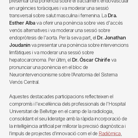
presentar una ponència sobre el tractament endovascular
en urgències toràciques i va moderar una sessió
transversal sobre salut masculina i femenina. La
Dra.
Esther Alba
va oferir una ponència sobre vies d'accés
venós alternatives i va moderar una sessió sobre
endopròtesis de l'aorta. Per la seva part, el
Dr. Jonathan
Joudanin
va presentar una ponència sobre intervencions
limfàtiques i va moderar una sessió sobre
hepatocarcinoma. Per últim, el
Dr. Óscar Chirife
va
pronunciar una ponència en el bloc de
Neurointervencionisme sobre l’Anatomia del Sistema
Venós Central.
Aquestes destacades participacions reflecteixen el
compromís i l'excel·lència dels professionals de l'Hospital
Universitari de Bellvitge en el camp de la radiologia,
consolidant el seu lideratge amb la ràpida incorporació de
la intel·ligència artificial per millorar la precisió diagnòstica i
l’impuls de projectes d’innovació com el de
Radiòmica
,