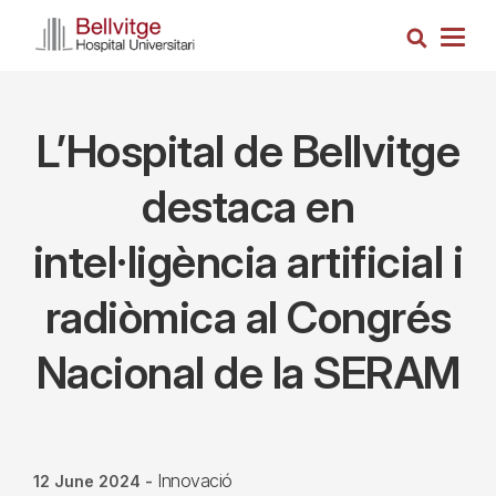
Skip
Search
to
Togg
main
navig
content
L’Hospital de Bellvitge
destaca en
intel·ligència artificial i
radiòmica al Congrés
Nacional de la SERAM
Innovació
12 June 2024
-