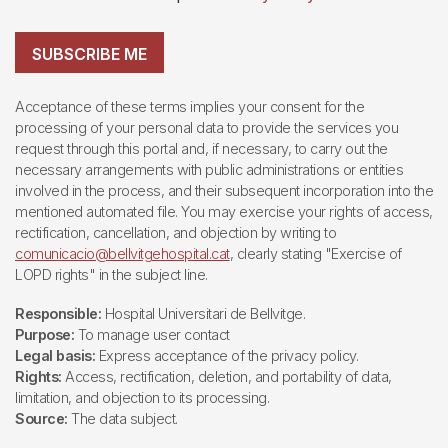
SUBSCRIBE ME
Acceptance of these terms implies your consent for the
processing of your personal data to provide the services you
request through this portal and, if necessary, to carry out the
necessary arrangements with public administrations or entities
involved in the process, and their subsequent incorporation into the
mentioned automated file. You may exercise your rights of access,
rectification, cancellation, and objection by writing to
comunicacio@bellvitgehospital.cat
, clearly stating "Exercise of
LOPD rights" in the subject line.
Responsible:
Hospital Universitari de Bellvitge.
Purpose:
To manage user contact
Legal basis:
Express acceptance of the privacy policy.
Rights:
Access, rectification, deletion, and portability of data,
limitation, and objection to its processing.
Source:
The data subject.