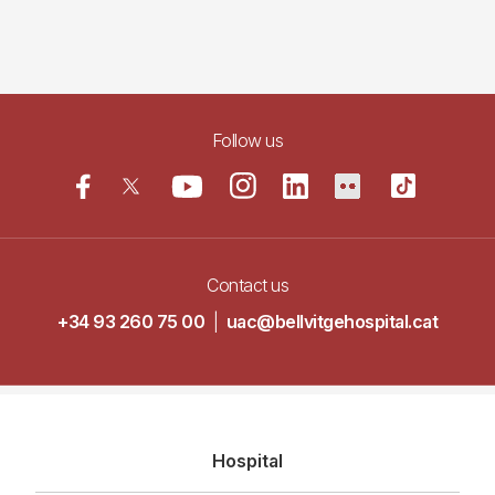
Follow us
Contact us
+34 93 260 75 00
|
uac@bellvitgehospital.cat
Navegació
Hospital
principal