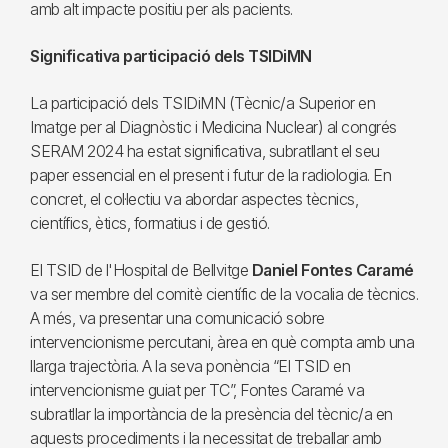
amb alt impacte positiu per als pacients.
Significativa participació dels TSIDiMN
La participació dels TSIDiMN (Tècnic/a Superior en
Imatge per al Diagnòstic i Medicina Nuclear) al congrés
SERAM 2024 ha estat significativa, subratllant el seu
paper essencial en el present i futur de la radiologia. En
concret, el col·lectiu va abordar aspectes tècnics,
científics, ètics, formatius i de gestió.
El TSID de l'Hospital de Bellvitge
Daniel Fontes Caramé
va ser membre del comitè científic de la vocalia de tècnics.
A més, va presentar una comunicació sobre
intervencionisme percutani, àrea en què compta amb una
llarga trajectòria. A la seva ponència “El TSID en
intervencionisme guiat per TC”, Fontes Caramé va
subratllar la importància de la presència del tècnic/a en
aquests procediments i la necessitat de treballar amb