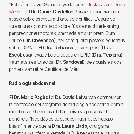
“Pulmó en Covid19 cinc anys després”,
destacada a Diario
Médico
. El
Dr. Daniel Castellón Plaza
va moderar una
sessió sobre escriptura d'articles científics. L'equip va
tutelar una comunicació sobre l'ús de machine learning
per predir pneumotòrax, premiada amb un premi Cum
Laude (
Dr. Chevasco
), així com quatre pòsters educatius
sobre DIPNECH (
Dra. Rebassa
), aspergil·losi (
Dra.
Escobosa
), exacerbació aguda en EPID (
Dra. Teixeira
) i
traumatismes toràcics (
Dr. Sandoval)
, dels quals els dos
primers van rebre Certificat de Mèrit.
Radiologia abdominal
El
Dr. Mario Pagès
i el
Dr. David Leiva
van contribuir en
la confecció del programa de radiologia abdominal com a
membres de la vocalia. El
Dr. Leiva
va presentar la
ponència "Neoplàsies quístiques mucinoses hepato-
biliars", mentre que la
Dra. Laura Lladó
, cirurgiana
hepàtica, va oferir la xerrada "¿Què necessita el cirurgià