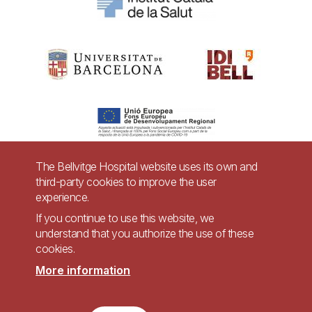
The Bellvitge Hospital website uses its own and
third-party cookies to improve the user
Pie
experience.
Contact
de
If you continue to use this website, we
Accessibility
Legal warning
understand that you authorize the use of these
página
cookies.
Privacy policy for video surveillance systems
Site map
More information
Imagen
Accessible website in accordance with Royal Decree 1112/2018, of September