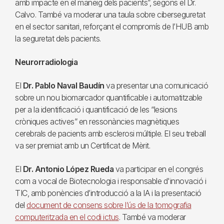
amb impacte en el maneig dels pacients”, segons el Dr.
Calvo. També va moderar una taula sobre ciberseguretat
en el sector sanitari, reforçant el compromís de l’HUB amb
la seguretat dels pacients.
Neurorradiologia
El
Dr. Pablo Naval Baudín
va presentar una comunicació
sobre un nou biomarcador quantificable i automatitzable
per a la identificació i quantificació de les “lesions
cròniques actives” en ressonàncies magnètiques
cerebrals de pacients amb esclerosi múltiple. El seu treball
va ser premiat amb un Certificat de Mèrit.
El
Dr. Antonio López Rueda
va participar en el congrés
com a vocal de Biotecnologia i responsable d'innovació i
TIC, amb ponències d’introducció a la IA i la presentació
del
document de consens sobre l’ús de la tomografia
computeritzada en el codi ictus
. També va moderar