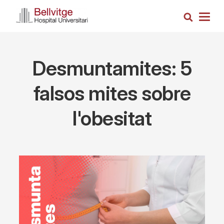
Skip
Search
to
Togg
main
navig
content
Desmuntamites: 5
falsos mites sobre
l'obesitat
Imagen