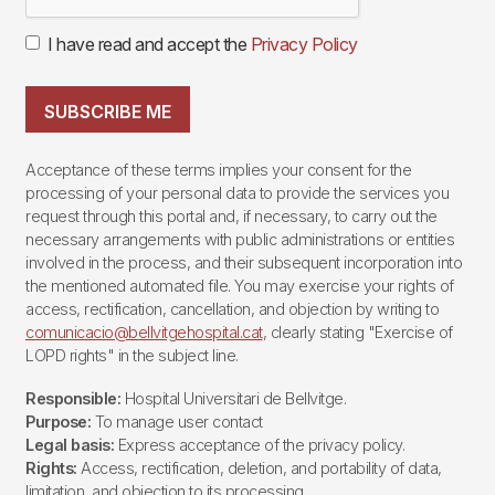
I have read and accept the
Privacy Policy
SUBSCRIBE ME
Acceptance of these terms implies your consent for the
processing of your personal data to provide the services you
request through this portal and, if necessary, to carry out the
necessary arrangements with public administrations or entities
involved in the process, and their subsequent incorporation into
the mentioned automated file. You may exercise your rights of
access, rectification, cancellation, and objection by writing to
comunicacio@bellvitgehospital.cat
, clearly stating "Exercise of
LOPD rights" in the subject line.
Responsible:
Hospital Universitari de Bellvitge.
Purpose:
To manage user contact
Legal basis:
Express acceptance of the privacy policy.
Rights:
Access, rectification, deletion, and portability of data,
limitation, and objection to its processing.