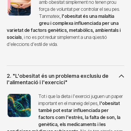
amb obesitat simplement no tenen prou
força de voluntat per controlar el seu pes.
Tanmateix,
l'obesitat és una malaltia
greu i complexa influenciada per una
varietat de factors genètics, metabòlics, ambientals i
socials
, i no es pot reduir simplement a una qüestió
d'eleccions d'estil de vida.
2. "L'obesitat és un problema exclusiu de
l'alimentació i l'exercici"
Imagen
Tot i que la dieta i l'exercici juguen un paper
important en el maneig del pes,
l'obesitat
també pot estar influenciada per
factors com l'estrès, la falta de son, la
genètica, els medicaments i les