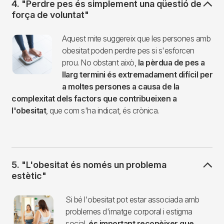
4. "Perdre pes és simplement una qüestió de
força de voluntat"
Imagen
Aquest mite suggereix que les persones amb
obesitat poden perdre pes si s'esforcen
prou. No obstant això,
la pèrdua de pes a
llarg termini és extremadament difícil per
a moltes persones a causa de la
complexitat dels factors que contribueixen a
l'obesitat
, que com s'ha indicat, és crònica.
5. "L'obesitat és només un problema
estètic"
Imagen
Si bé l'obesitat pot estar associada amb
problemes d'imatge corporal i estigma
social,
és important reconèixer que