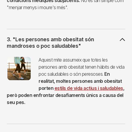
condicions mèdiques subjacents.
No és tan simple com
"menjar menys i moure's més".
3. "Les persones amb obesitat són
mandroses o poc saludables"
Imagen
Aquest mite assumeix que totes les
persones amb obesitat tenen hàbits de vida
poc saludables o són peresoses.
En
realitat, moltes persones amb obesitat
porten
estils de vida actius i saludables
,
però poden enfrontar desafiaments únics a causa del
seu pes.