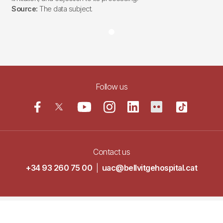
Source:
The data subject.
Follow us
Contact us
+34 93 260 75 00
|
uac@bellvitgehospital.cat