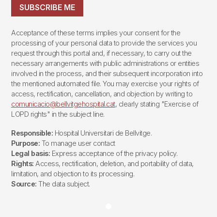
SUBSCRIBE ME
Acceptance of these terms implies your consent for the
processing of your personal data to provide the services you
request through this portal and, if necessary, to carry out the
necessary arrangements with public administrations or entities
involved in the process, and their subsequent incorporation into
the mentioned automated file. You may exercise your rights of
access, rectification, cancellation, and objection by writing to
comunicacio@bellvitgehospital.cat
, clearly stating "Exercise of
LOPD rights" in the subject line.
Responsible:
Hospital Universitari de Bellvitge.
Purpose:
To manage user contact
Legal basis:
Express acceptance of the privacy policy.
Rights:
Access, rectification, deletion, and portability of data,
limitation, and objection to its processing.
Source:
The data subject.