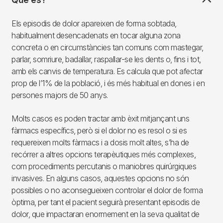
Els episodis de dolor apareixen de forma sobtada,
habitualment desencadenats en tocar alguna zona
concreta o en circumstàncies tan comuns com mastegar,
parlar, somriure, badallar, raspallar-se les dents o, fins i tot,
amb els canvis de temperatura. Es calcula que pot afectar
prop de l’1% de la població, i és més habitual en dones i en
persones majors de 50 anys.
Molts casos es poden tractar amb èxit mitjançant uns
fàrmacs específics, però si el dolor no es resol o si es
requereixen molts fàrmacs i a dosis molt altes, s’ha de
recórrer a altres opcions terapèutiques més complexes,
com procediments percutanis o maniobres quirúrgiques
invasives. En alguns casos, aquestes opcions no són
possibles o no aconsegueixen controlar el dolor de forma
òptima, per tant el pacient seguirà presentant episodis de
dolor, que impactaran enormement en la seva qualitat de