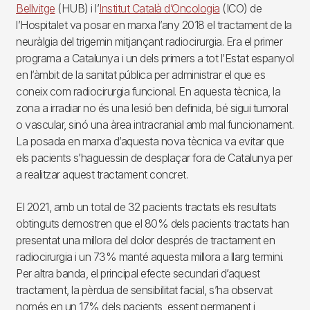
Bellvitge
(HUB) i l’
Institut Català d’Oncologia
(ICO) de
l’Hospitalet va posar en marxa l’any 2018 el tractament de la
neuràlgia del trigemin mitjançant radiocirurgia. Era el primer
programa a Catalunya i un dels primers a tot l’Estat espanyol
en l’àmbit de la sanitat pública per administrar el que es
coneix com radiocirurgia funcional. En aquesta tècnica, la
zona a irradiar no és una lesió ben definida, bé sigui tumoral
o vascular, sinó una àrea intracranial amb mal funcionament.
La posada en marxa d’aquesta nova tècnica va evitar que
els pacients s’haguessin de desplaçar fora de Catalunya per
a realitzar aquest tractament concret.
El 2021, amb un total de 32 pacients tractats els resultats
obtinguts demostren que el 80% dels pacients tractats han
presentat una millora del dolor després de tractament en
radiocirurgia i un 73% manté aquesta millora a llarg termini.
Per altra banda, el principal efecte secundari d’aquest
tractament, la pèrdua de sensibilitat facial, s’ha observat
només en un 17% dels pacients, essent permanent i