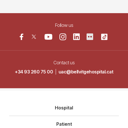
Follow us
Contact us
+34 93 260 75 00
|
uac@bellvitgehospital.cat
Navegació
Hospital
principal
Patient