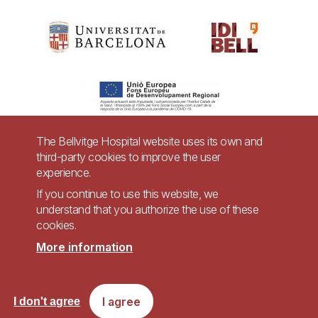
The Bellvitge Hospital website uses its own and
third-party cookies to improve the user
Pie
experience.
Contact
de
If you continue to use this website, we
Accessibility
Legal warning
understand that you authorize the use of these
página
cookies.
Privacy policy for video surveillance systems
Site map
More information
Imagen
Accessible website in accordance with Royal Decree 1112/2018, of September
I agree
I don't agree
7, on accessibility of websites and applications for mobile devices in the
public sector.