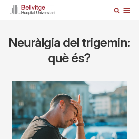
Skip
Search
to
Togg
main
navig
content
Neuràlgia del trigemin:
què és?
Imagen