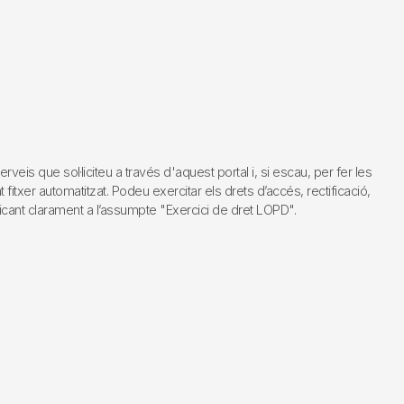
s que sol·liciteu a través d'aquest portal i, si escau, per fer les
fitxer automatitzat. Podeu exercitar els drets d’accés, rectificació,
dicant clarament a l’assumpte "Exercici de dret LOPD".