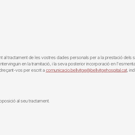
tractament de les vostres dades personals per a la prestació dels servei
rvinguin en la tramitació, i la seva posterior incorporació en l'esmentat 
reçant-vos per escrit a
comunicacio.bellvitge@bellvitgehospital.cat
, in
i oposició al seu tractament.