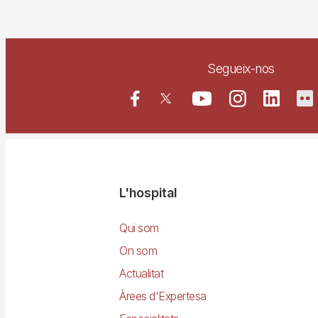
Segueix-nos
Navegació
L'hospital
principal
Qui som
On som
Actualitat
Àrees d'Expertesa