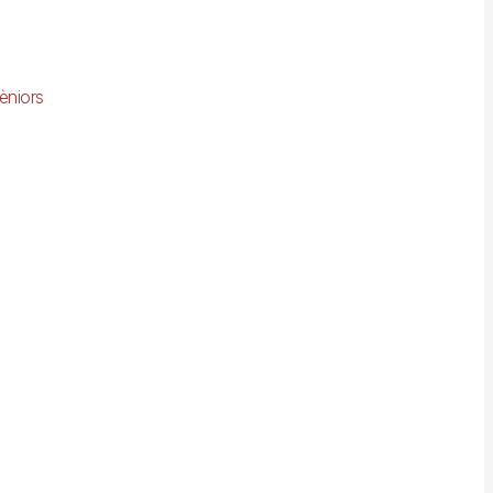
èniors