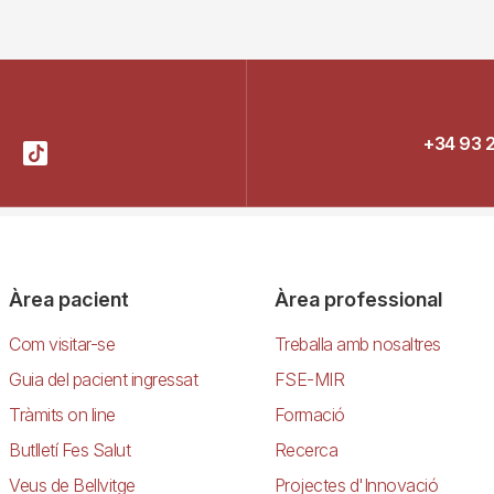
+34 93 
Àrea pacient
Àrea professional
Com visitar-se
Treballa amb nosaltres
Guia del pacient ingressat
FSE-MIR
Tràmits on line
Formació
Butlletí Fes Salut
Recerca
Veus de Bellvitge
Projectes d'Innovació