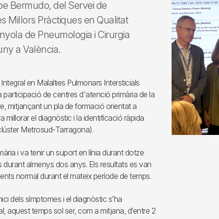
Lupe Bermudo, del Servei de
 Millors Pràctiques en Qualitat
anyola de Pneumologia i Cirurgia
uny a València.
 Integral en Malalties Pulmonars Intersticials
 participació de centres d'atenció primària de la
re, mitjançant un pla de formació orientat a
illorar el diagnòstic i la identificació ràpida
(clúster Metrosud-Tarragona).
ària i va tenir un suport en línia durant dotze
 durant almenys dos anys. Els resultats es van
ients normal durant el mateix període de temps.
nici dels símptomes i el diagnòstic s’ha
l, aquest temps sol ser, com a mitjana, d’entre 2