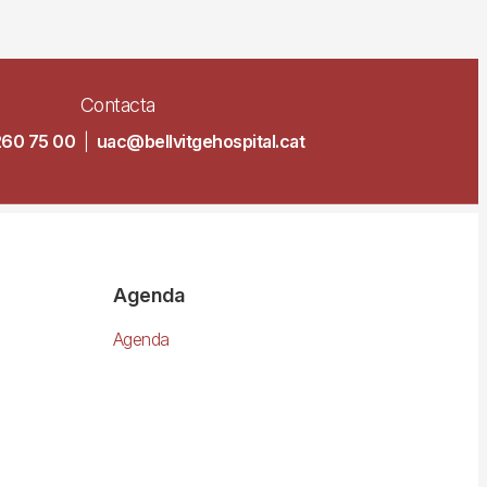
Contacta
260 75 00
|
uac@bellvitgehospital.cat
Agenda
Agenda