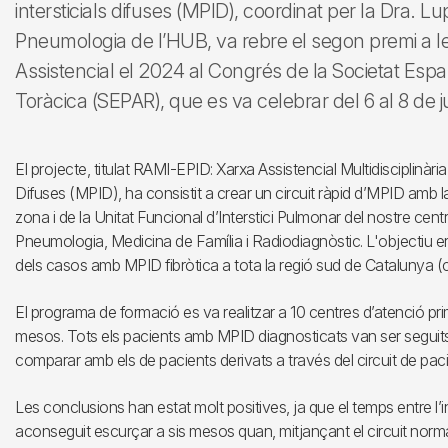
intersticials difuses (MPID), coordinat per la Dra. 
Pneumologia de l’HUB, va rebre el segon premi a les
Assistencial el 2024 al Congrés de la Societat Esp
Toràcica (SEPAR), que es va celebrar del 6 al 8 de j
El projecte, titulat RAMI-EPID: Xarxa Assistencial Multidisciplinària
Difuses (MPID), ha consistit a crear un circuit ràpid d’MPID amb la
zona i de la Unitat Funcional d’Interstici Pulmonar del nostre cent
Pneumologia, Medicina de Família i Radiodiagnòstic. L'objectiu era m
dels casos amb MPID fibròtica a tota la regió sud de Catalunya 
El programa de formació es va realitzar a 10 centres d’atenció prim
mesos. Tots els pacients amb MPID diagnosticats van ser seguits
comparar amb els de pacients derivats a través del circuit de pac
Les conclusions han estat molt positives, ja que el temps entre l’i
aconseguit escurçar a sis mesos quan, mitjançant el circuit norma