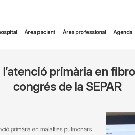
avegación
hospital
Àrea pacient
Àrea professional
Agenda
incipal
 l’atenció primària en fibr
congrés de la SEPAR
atenció primària en malalties pulmonars