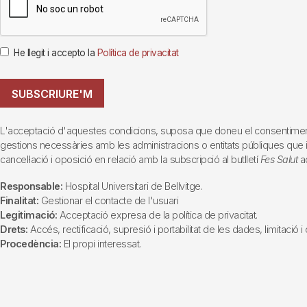
He llegit i accepto la
Política de privacitat
SUBSCRIURE'M
L'acceptació d'aquestes condicions, suposa que doneu el consentiment al 
gestions necessàries amb les administracions o entitats públiques que inte
cancel·lació i oposició en relació amb la subscripció al butlletí
Fes Salut
ad
Responsable:
Hospital Universitari de Bellvitge.
Finalitat:
Gestionar el contacte de l'usuari
Legitimació:
Acceptació expresa de la política de privacitat.
Drets:
Accés, rectificació, supresió i portabilitat de les dades, limitació 
Procedència:
El propi interessat.