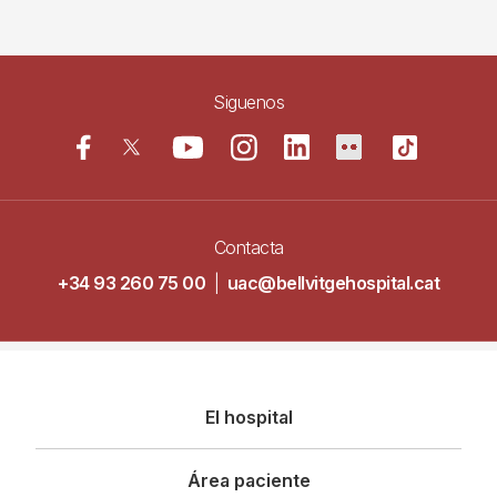
Siguenos
Contacta
+34 93 260 75 00
|
uac@bellvitgehospital.cat
Navegació
El hospital
principal
Área paciente