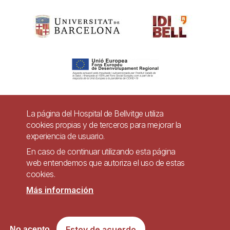
La página del Hospital de Bellvitge utiliza
Pie
cookies propias y de terceros para mejorar la
Contacto
de
experiencia de usuario.
página
Accesibilidad
Aviso legal
Ayuda
En caso de continuar utilizando esta página
web entendemos que autoriza el uso de estas
Política de Privacidad de Sistemas de Videovigilancia
cookies.
Mapa web
Más información
Imagen
Sitio web accesible de conformidad con el Real Decreto 1112/2018, de 7 de
Estoy de acuerdo
No acepto