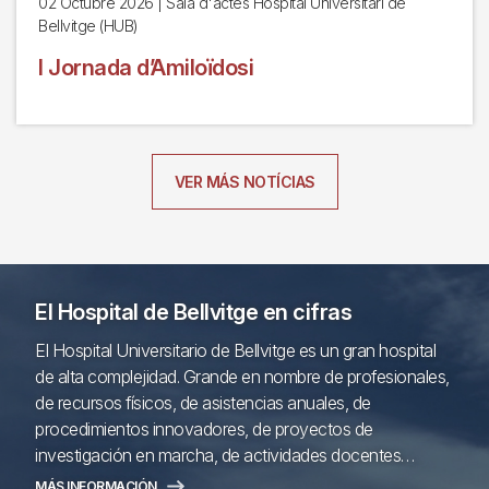
02 Octubre 2026
| Sala d'actes Hospital Universitari de
Bellvitge (HUB)
I Jornada d’Amiloïdosi
VER MÁS NOTÍCIAS
El Hospital de Bellvitge en cifras
El Hospital Universitario de Bellvitge es un gran hospital
de alta complejidad. Grande en nombre de profesionales,
de recursos físicos, de asistencias anuales, de
procedimientos innovadores, de proyectos de
investigación en marcha, de actividades docentes…
MÁS INFORMACIÓN