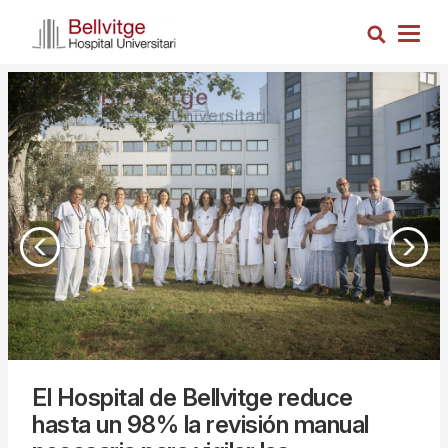
Pasar
Busca
al
Togg
contenido
navig
principal
El Hospital de Bellvitge reduce
hasta un 98% la revisión manual