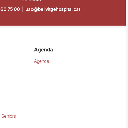
260 75 00
|
uac@bellvitgehospital.cat
Agenda
Agenda
 Seniors