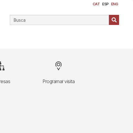
CAT
ESP
ENG
mage
Image
resas
Programar visita