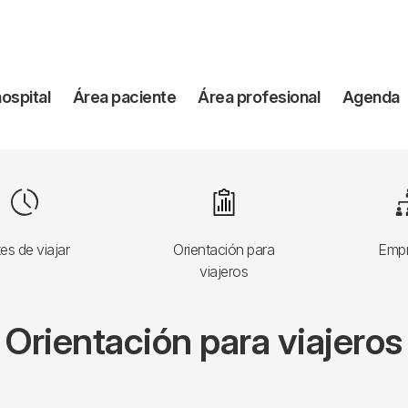
vegación
hospital
Área paciente
Área profesional
Agenda
incipal
Image
Image
I
es de viajar
Orientación para
Emp
viajeros
Orientación para viajeros