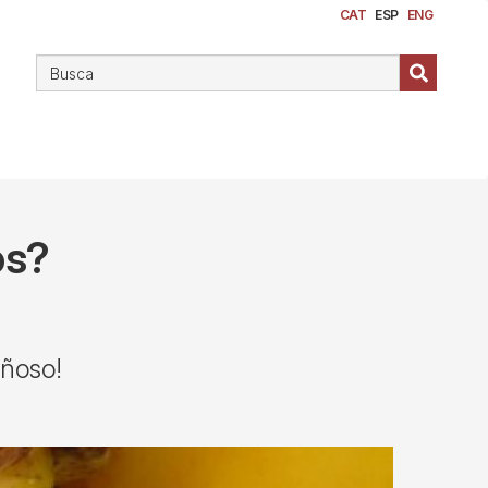
CAT
ESP
ENG
os?
añoso!