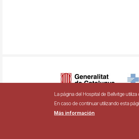
Imagen
La página del Hospital de Bellvitge utiliz
En caso de continuar utilizando esta pá
Pie
Más información
Contacto
Accesibili
de
página
Sitio web accesible d