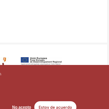
o.
vigilancia
Mapa web
Estoy de acuerdo
No acepto