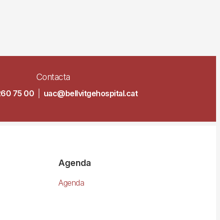
Contacta
260 75 00
|
uac@bellvitgehospital.cat
Agenda
Agenda