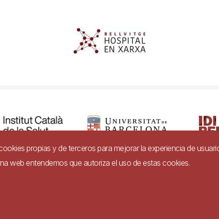
a cookies propias y de terceros para mejorar la experiencia de usuari
gina web entendemos que autoriza el uso de estas cookies.
dad
Aviso legal
Ayuda
Política de Privacidad de Sistemas de Video
Imagen
e conformidad con el Real Decreto 1112/2018, de 7 de septiembre, sobre