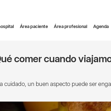
vegación
hospital
Área paciente
Área profesional
Agenda
incipal
ué comer cuando viajam
a cuidado, un buen aspecto puede ser eng