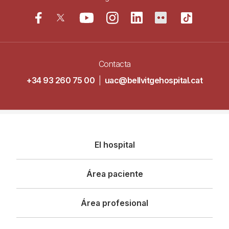
Contacta
+34 93 260 75 00
|
uac@bellvitgehospital.cat
Navegació
El hospital
principal
Área paciente
Área profesional