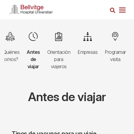
Pasar
Busca
al
Togg
contenido
navig
principal
Navegació
Image
Image
Image
Image
Image
principal
¿Quiénes
Antes
Orientación
Empresas
Programar
3r
somos?
de
para
visita
nivell
viajar
viajeros
Antes de viajar
Tipos de vacunas para un viaje