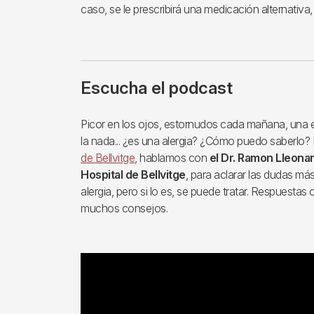
caso, se le prescribirá una medicación alternativa, s
Escucha el podcast
Picor en los ojos, estornudos cada mañana, una
la nada... ¿es una alergia? ¿Cómo puedo saberlo?
de Bellvitge
, hablamos con
el Dr. Ramon Lleonar
Hospital de Bellvitge
, para aclarar las dudas má
alergia, pero si lo es, se puede tratar. Respuestas
muchos consejos.