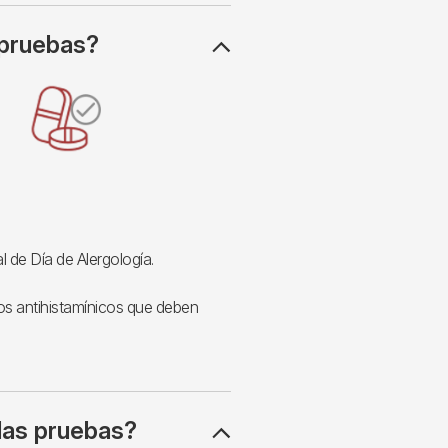
 pruebas?
al de Día de Alergología.
os antihistamínicos que deben
las pruebas?