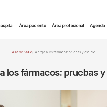
vegación
hospital
Área paciente
Área profesional
Agenda
incipal
Aula de Salud
Alergia a los fármacos: pruebas y estudio
 a los fármacos: pruebas y