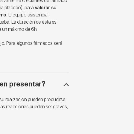
esivamente crecientes de fármaco
ia placebo), para
valorar su
smo
. El equipo asistencial
ueba. La duración de ésta es
le un máximo de 6h.
ejo. Para algunos fármacos será
en presentar?
 su realización pueden producirse
as reacciones pueden ser graves,