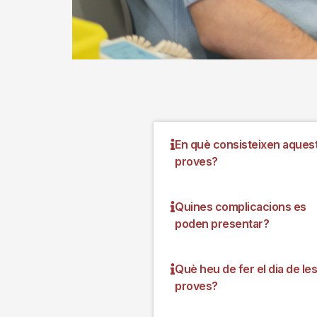
En què consisteixen aques
proves?
Quines complicacions es
poden presentar?
Què heu de fer el dia de les
proves?