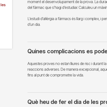
moment el desenvolupament de la prova. La durada
 les
del fàrmac que s’hagi d’estudiar. Calculeu un màxi
L’estudi d’al·lèrgia a fàrmacs és llarg i complex, i 
d’un dia.
Quines complicacions es pod
Aquestes proves no estan lliures de risc i durant l
reaccions adverses. De manera excepcional, aque
fins al punt de comprometre la vida.
Què heu de fer el dia de les p