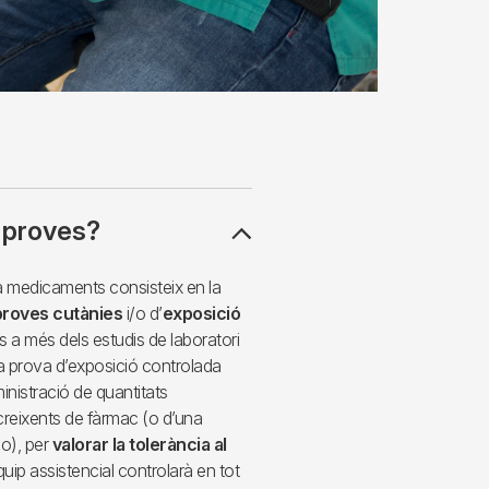
 proves?
a a medicaments consisteix en la
proves cutànies
i/o d’
exposició
s a més dels estudis de laboratori
a prova d’exposició controlada
ministració de quantitats
reixents de fàrmac (o d’una
o), per
valorar la tolerància al
equip assistencial controlarà en tot