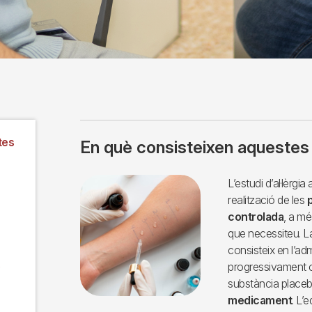
tes
En què consisteixen aquestes
Imagen
L’estudi d’al·lèrgi
realització de les
controlada
, a mé
que necessiteu. L
consisteix en l’ad
progressivament c
substància placeb
medicament
. L’