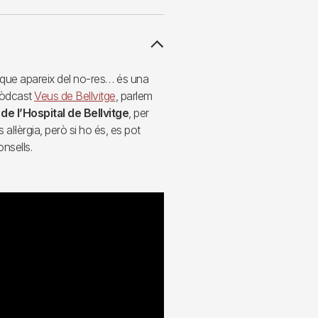
a que apareix del no-res… és una
opòdcast
Veus de Bellvitge
, parlem
de l’Hospital de Bellvitge
, per
 al·lèrgia, però si ho és, es pot
onsells.