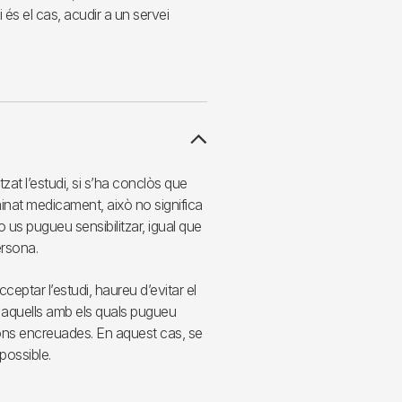
i és el cas, acudir a un servei
zat l’estudi, si s’ha conclòs que
inat medicament, això no significa
 us pugueu sensibilitzar, igual que
ersona.
ceptar l’estudi, haureu d’evitar el
 aquells amb els quals pugueu
ons encreuades. En aquest cas, se
possible.