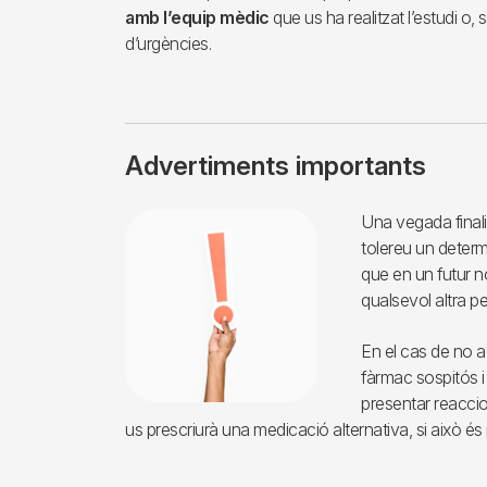
amb l’equip mèdic
que us ha realitzat l’estudi o, s
d’urgències.
Advertiments importants
Imagen
Una vegada finalit
tolereu un determ
que en un futur no
qualsevol altra p
En el cas de no ac
fàrmac sospitós i
presentar reacci
us prescriurà una medicació alternativa, si això és 