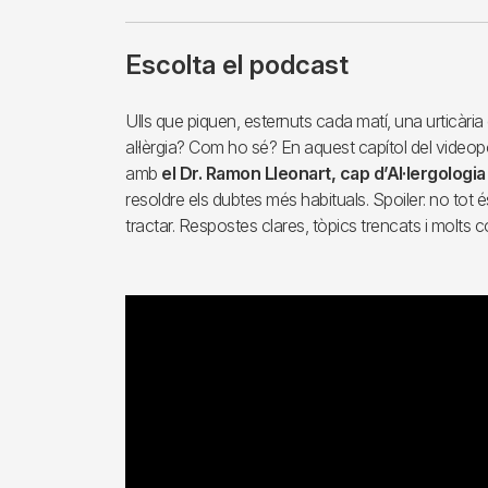
Escolta el podcast
Ulls que piquen, esternuts cada matí, una urticàri
al·lèrgia? Com ho sé? En aquest capítol del vide
amb
el Dr. Ramon Lleonart, cap d’Al·lergologia 
resoldre els dubtes més habituals. Spoiler: no tot és
tractar. Respostes clares, tòpics trencats i molts c