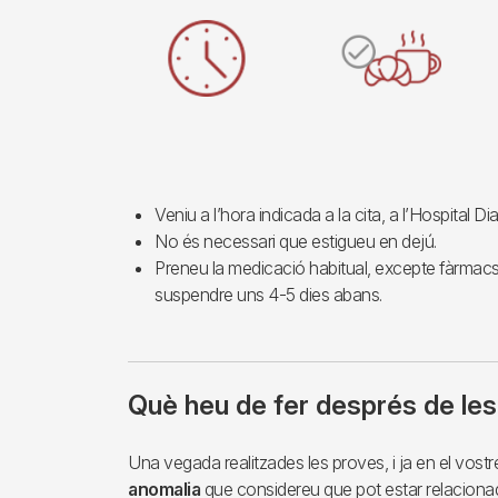
Imagen
Veniu a l’hora indicada a la cita, a l’Hospital Dia 
No és necessari que estigueu en dejú.
Preneu la medicació habitual, excepte fàrmacs
suspendre uns 4-5 dies abans.
Què heu de fer després de le
Una vegada realitzades les proves, i ja en el vostre
anomalia
que considereu que pot estar relaciona