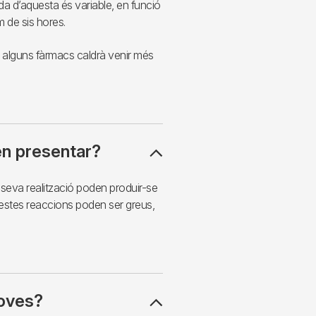
 d’aquesta és variable, en funció
m de sis hores.
per alguns fàrmacs caldrà venir més
en presentar?
a seva realització poden produir-se
stes reaccions poden ser greus,
roves?