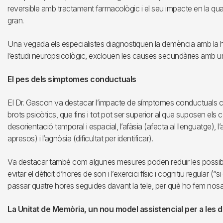
reversible amb tractament farmacològic i el seu impacte en la qual
gran.
Una vegada els especialistes diagnostiquen la demència amb la histò
l’estudi neuropsicològic, exclouen les causes secundàries amb un
El pes dels símptomes conductuals
El Dr. Gascon va destacar l’impacte de símptomes conductuals co
brots psicòtics, que fins i tot pot ser superior al que suposen els
desorientació temporal i espacial, l’afàsia (afecta al llenguatge), 
apresos) i l’agnòsia (dificultat per identificar).
Va destacar també com algunes mesures poden reduir les possibili
evitar el dèficit d’hores de son i l’exercici físic i cognitiu regular
passar quatre hores seguides davant la tele, per què ho fem nosal
La Unitat de Memòria, un nou model assistencial per a les