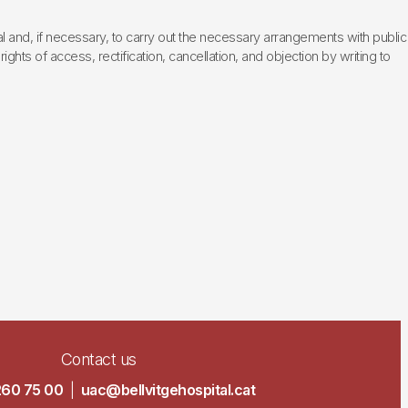
l and, if necessary, to carry out the necessary arrangements with public
hts of access, rectification, cancellation, and objection by writing to
Contact us
260 75 00
|
uac@bellvitgehospital.cat