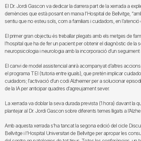
El Dr. Jordi Gascon va dedicar la darrera part de la xerrada a expl
demències que està posant en marxa l’Hospital de Bellvitge, “amb l
sentiu que no esteu sols, com a familiars i cuidadors, en l’atenc
El primer gran objectiu és treballar plegats amb els metges de fa
l’hospital que ha de fer un pacient per obtenir el diagnòstic de la s
neuropsicologia i neurologia amb la incorporació d’un seguiment inf
El canvi de model assistencial anirà acompanyat d’altres accions
el programa TEI (tutoria entre iguals), que pretén implicar cuidad
cuidadors; l’activació d’un codi Alzheimer per a solucionar episodis d
de la IA per anticipar quadres d’agreujament sever.
La xerrada va doblar la seva durada prevista (1 hora) davant la qu
plantejar al Dr. Jordi Gascon sobre diferents temes lligats a l’Alzh
Amb aquesta xerrada s’ha tancat la segona edició del cicle Disculpi,
Bellvitge i l’Hospital Universitari de Bellvitge per apropar les con
del centre en patologies de tot tipus. Totes les conferències, un to