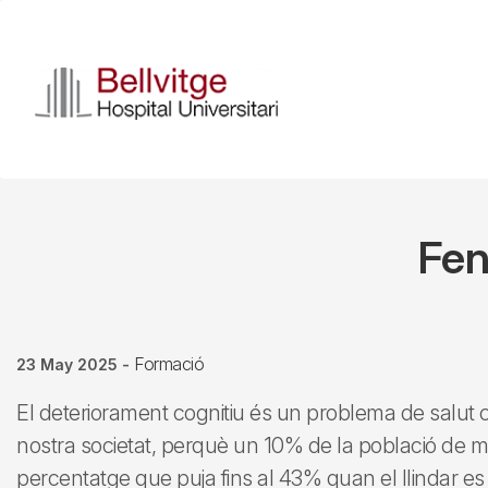
Skip
to
main
content
Fen
Formació
23 May 2025
-
El deteriorament cognitiu és un problema de salut
nostra societat, perquè un 10% de la població de 
percentatge que puja fins al 43% quan el llindar e