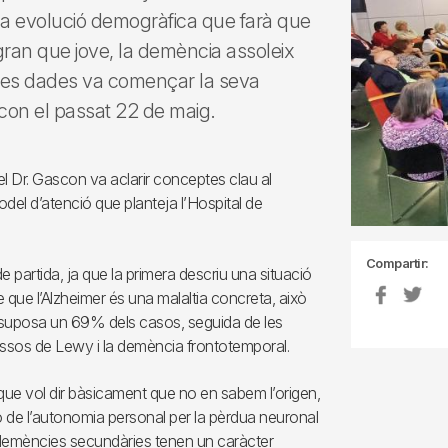
na evolució demogràfica que farà que
gran que jove, la demència assoleix
ives dades va començar la seva
ascon el passat 22 de maig.
 el Dr. Gascon va aclarir conceptes clau al
del d’atenció que planteja l’Hospital de
Compartir:
 partida, ja que la primera descriu una situació
 que l’Alzheimer és una malaltia concreta, això
ue suposa un 69% dels casos, seguida de les
ssos de Lewy i la demència frontotemporal.
“que vol dir bàsicament que no en sabem l’origen,
ió de l’autonomia personal per la pèrdua neuronal
s demències secundàries tenen un caràcter