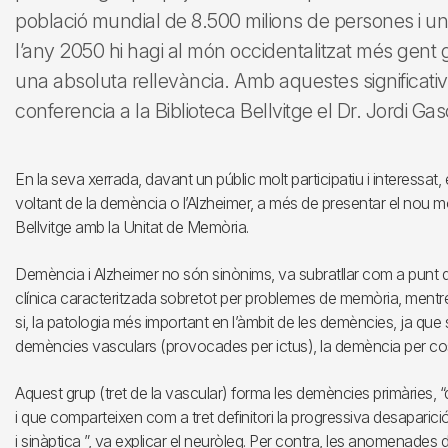
població mundial de 8.500 milions de persones i u
l’any 2050 hi hagi al món occidentalitzat més gent 
una absoluta rellevància. Amb aquestes significat
conferencia a la Biblioteca Bellvitge el Dr. Jordi G
En la seva xerrada, davant un públic molt participatiu i interessat,
voltant de la demència o l’Alzheimer, a més de presentar el nou mo
Bellvitge amb la Unitat de Memòria.
Demència i Alzheimer no són sinònims, va subratllar com a punt de
clínica caracteritzada sobretot per problemes de memòria, mentre
si, la patologia més important en l’àmbit de les demències, ja q
demències vasculars (provocades per ictus), la demència per co
Aquest grup (tret de la vascular) forma les demències primàries, 
i que comparteixen com a tret definitori la progressiva desaparic
i sinàptica ”, va explicar el neuròleg. Per contra, les anomenade