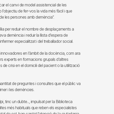
icar el canvi de model assistencial de les
’objectiu de fer-vos la vida més fàcil i que
ió de les persones amb demència”.
mília per reduir el nombre de desplaçaments a
eva demència i reduir la llista d’espera de
ermer especialitzat i del treballador social.
 innovadores en l’àmbit de la docència, com ara
ors experts en formacions grupals d’altres
e crisi en el domicili del pacient o la utilització
antitat de preguntes i consultes que el públic va
eimer i les demències.
 tinc un dubte..., impulsat per la Biblioteca
sultes més habituals que reben els especialistes
tal de set, han captat l’atenció de la ciutadania,