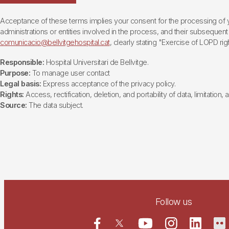
Acceptance of these terms implies your consent for the processing of yo
administrations or entities involved in the process, and their subsequent 
comunicacio@bellvitgehospital.cat
, clearly stating "Exercise of LOPD righ
Responsible:
Hospital Universitari de Bellvitge.
Purpose:
To manage user contact
Legal basis:
Express acceptance of the privacy policy.
Rights:
Access, rectification, deletion, and portability of data, limitation,
Source:
The data subject.
Follow us