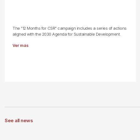
The "12 Months for CSR" campaign includes a series of actions
aligned with the 2030 Agenda for Sustainable Development.
Ver más
See all news