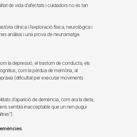
itat de vida d’afectats i cuidadors no és tan
ria clínica i l’exploració física, neurològica i
es anàlisis i una prova de neuroimatge.
m la depressió, el trastorn de conducta, els
 cognitius, com la pèrdua de memòria, al
l’apràxia (dificultat per executar moviments
tats d’aparició de demència, com ara la dieta,
 (“si ens sembla inacceptable que un nen pugui
tres”).
 demències