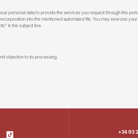
ur personal data to provide the services you request through this porta
incorporation into the mentioned automated file. You may exercise your rig
ts" in the subject line.
 and objection to its processing.
+34 93 