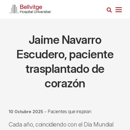
Pasar
Busca
al
Togg
contenido
navig
principal
Jaime Navarro
Escudero, paciente
trasplantado de
corazón
Pacientes que inspiran
10 Octubre 2025
-
Cada año, coincidiendo con el Día Mundial