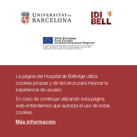
Pie
La página del Hospital de Bellvitge utiliza
Contacto
cookies propias y de terceros para mejorar la
de
experiencia de usuario.
Accesibilidad
Aviso legal
Ayuda
página
En caso de continuar utilizando esta página
Política de Privacidad de Sistemas de Videovigilancia
web entendemos que autoriza el uso de estas
cookies.
Mapa web
Más información
Imagen