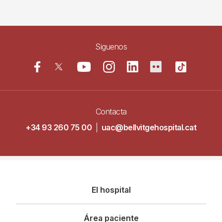
Siguenos
Contacta
+34 93 260 75 00
|
uac@bellvitgehospital.cat
Navegació
El hospital
principal
Área paciente