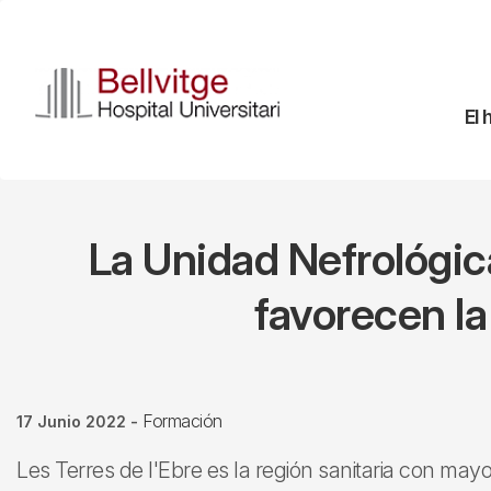
Pasar
al
contenido
principal
Na
El 
pr
La Unidad Nefrológica
favorecen la
Formación
17 Junio 2022
-
Les Terres de l'Ebre es la región sanitaria con may