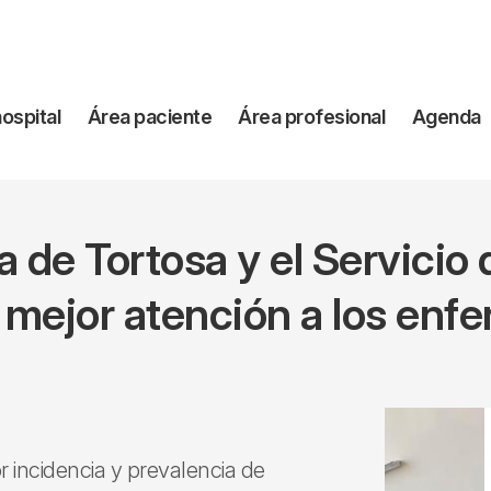
vegación
hospital
Área paciente
Área profesional
Agenda
incipal
 de Tortosa y el Servicio
 mejor atención a los enf
or incidencia y prevalencia de