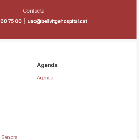
Contacta
260 75 00
|
uac@bellvitgehospital.cat
Agenda
Agenda
 Seniors