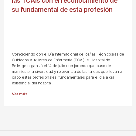
las TCAIs con el reconocimiento de
su fundamental de esta profesión
Coincidiendo con el Día Internacional de los/las Técnicos/as de
Cuidados Auxiliares de Enfermería (TCAI), el Hospital de
Bellvitge organizó el 14 de julio una jornada que puso de
manifiesto la diversidad y relevancia de las tareas que llevan a
cabo estas profesionales, fundamentales para el día a día
asistencial del hospital.
Ver más