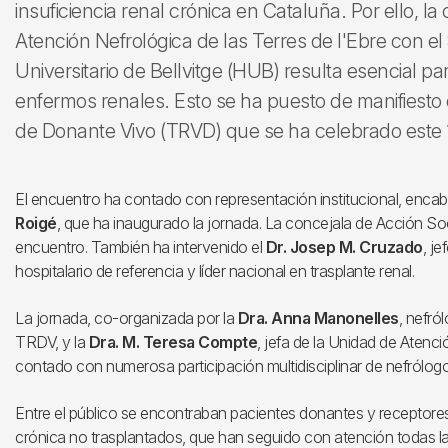
insuficiencia renal crónica en Cataluña. Por ello, l
Atención Nefrológica de las Terres de l'Ebre con el 
Universitario de Bellvitge (HUB) resulta esencial pa
enfermos renales. Esto se ha puesto de manifiesto
de Donante Vivo (TRVD) que se ha celebrado este 1
El encuentro ha contado con representación institucional, encab
Roigé
, que ha inaugurado la jornada. La concejala de Acción Soc
encuentro. También ha intervenido el
Dr. Josep M. Cruzado
, j
hospitalario de referencia y líder nacional en trasplante renal.
La jornada, co-organizada por la
Dra. Anna Manonelles
, nefró
TRDV, y la
Dra. M. Teresa Compte
, jefa de la Unidad de Atenci
contado con numerosa participación multidisciplinar de nefrólogo
Entre el público se encontraban pacientes donantes y receptor
crónica no trasplantados, que han seguido con atención todas la