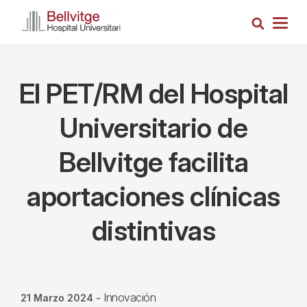
Pasar
Busca
al
Togg
contenido
navig
principal
El PET/RM del Hospital
Universitario de
Bellvitge facilita
aportaciones clínicas
distintivas
Innovación
21 Marzo 2024
-