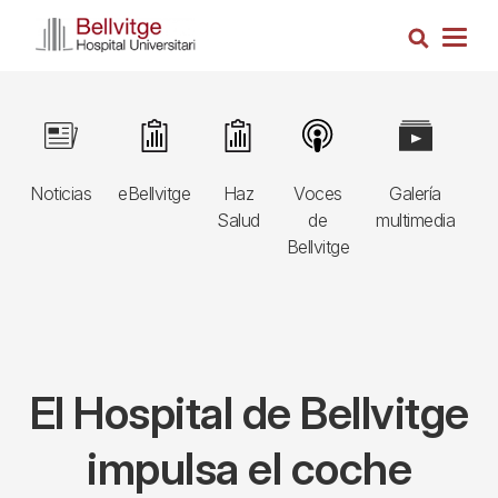
Pasar
Busca
al
Togg
contenido
navig
principal
Navegació
Image
Image
Image
Image
Image
I
principal
Noticias
eBellvitge
Haz
Voces
Galería
B
3r
Salud
de
multimedia
A
nivell
Bellvitge
E
El Hospital de Bellvitge
impulsa el coche