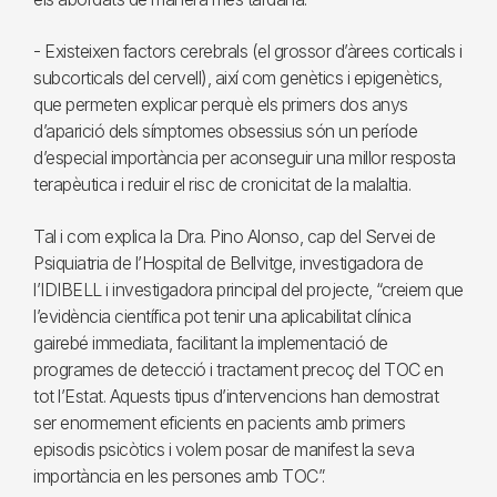
- Existeixen factors cerebrals (el grossor d’àrees corticals i
subcorticals del cervell), així com genètics i epigenètics,
que permeten explicar perquè els primers dos anys
d’aparició dels símptomes obsessius són un període
d’especial importància per aconseguir una millor resposta
terapèutica i reduir el risc de cronicitat de la malaltia.
Tal i com explica la Dra. Pino Alonso, cap del Servei de
Psiquiatria de l’Hospital de Bellvitge, investigadora de
l’IDIBELL i investigadora principal del projecte, “creiem que
l’evidència científica pot tenir una aplicabilitat clínica
gairebé immediata, facilitant la implementació de
programes de detecció i tractament precoç del TOC en
tot l’Estat. Aquests tipus d’intervencions han demostrat
ser enormement eficients en pacients amb primers
episodis psicòtics i volem posar de manifest la seva
importància en les persones amb TOC”.