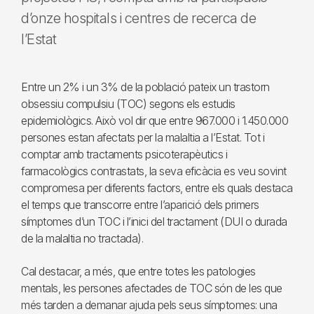
d’onze hospitals i centres de recerca de
l’Estat
Entre un 2% i un 3% de la població pateix un trastorn
obsessiu compulsiu (TOC) segons els estudis
epidemiològics. Això vol dir que entre 967.000 i 1.450.000
persones estan afectats per la malaltia a l’Estat. Tot i
comptar amb tractaments psicoterapèutics i
farmacològics contrastats, la seva eficàcia es veu sovint
compromesa per diferents factors, entre els quals destaca
el temps que transcorre entre l’aparició dels primers
símptomes d’un TOC i l’inici del tractament (DUI o durada
de la malaltia no tractada).
Cal destacar, a més, que entre totes les patologies
mentals, les persones afectades de TOC són de les que
més tarden a demanar ajuda pels seus símptomes: una