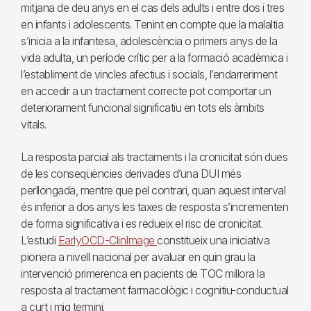
mitjana de deu anys en el cas dels adults i entre dos i tres
en infants i adolescents. Tenint en compte que la malaltia
s’inicia a la infantesa, adolescència o primers anys de la
vida adulta, un període crític per a la formació acadèmica i
l’establiment de vincles afectius i socials, l’endarreriment
en accedir a un tractament correcte pot comportar un
deteriorament funcional significatiu en tots els àmbits
vitals.
La resposta parcial als tractaments i la cronicitat són dues
de les conseqüències derivades d’una DUI més
perllongada, mentre que pel contrari, quan aquest interval
és inferior a dos anys les taxes de resposta s’incrementen
de forma significativa i es redueix el risc de cronicitat.
L’estudi
EarlyOCD-ClinImage
constitueix una iniciativa
pionera a nivell nacional per avaluar en quin grau la
intervenció primerenca en pacients de TOC millora la
resposta al tractament farmacològic i cognitiu-conductual
a curt i mig termini.