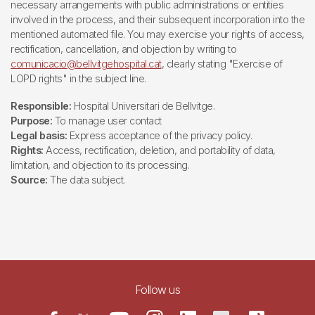
necessary arrangements with public administrations or entities
involved in the process, and their subsequent incorporation into the
mentioned automated file. You may exercise your rights of access,
rectification, cancellation, and objection by writing to
comunicacio@bellvitgehospital.cat
, clearly stating "Exercise of
LOPD rights" in the subject line.
Responsible:
Hospital Universitari de Bellvitge.
Purpose:
To manage user contact
Legal basis:
Express acceptance of the privacy policy.
Rights:
Access, rectification, deletion, and portability of data,
limitation, and objection to its processing.
Source:
The data subject.
Follow us