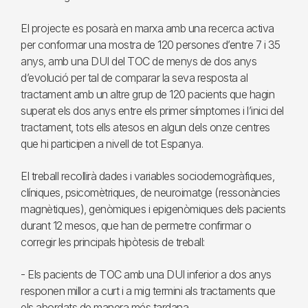
El projecte es posarà en marxa amb una recerca activa
per conformar una mostra de 120 persones d’entre 7 i 35
anys, amb una DUI del TOC de menys de dos anys
d’evolució per tal de comparar la seva resposta al
tractament amb un altre grup de 120 pacients que hagin
superat els dos anys entre els primer símptomes i l’inici del
tractament, tots ells atesos en algun dels onze centres
que hi participen a nivell de tot Espanya.
El treball recollirà dades i variables sociodemogràfiques,
clíniques, psicomètriques, de neuroimatge (ressonàncies
magnètiques), genòmiques i epigenòmiques dels pacients
durant 12 mesos, que han de permetre confirmar o
corregir les principals hipòtesis de treball:
- Els pacients de TOC amb una DUI inferior a dos anys
responen millor a curt i a mig termini als tractaments que
els abordats de manera més tardana.