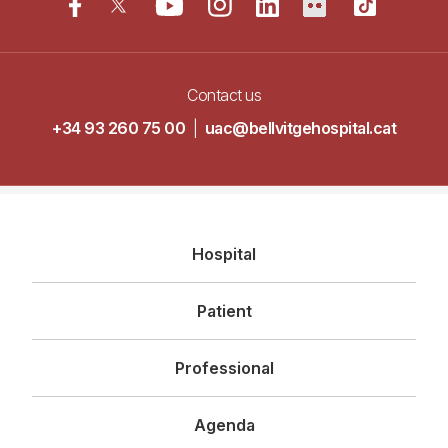
Contact us
+34 93 260 75 00
|
uac@bellvitgehospital.cat
Navegació
Hospital
principal
Patient
Professional
Agenda