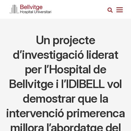
Skip
Search
to
Togg
main
navig
content
Un projecte
d’investigació liderat
per l’Hospital de
Bellvitge i l’IDIBELL vol
demostrar que la
intervenció primerenca
millora l’abordatge del