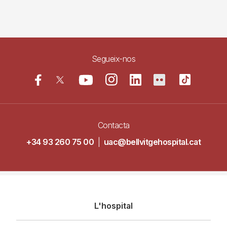
Segueix-nos
Contacta
+34 93 260 75 00
|
uac@bellvitgehospital.cat
Navegació
L'hospital
principal