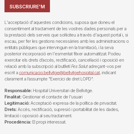
SUBSCRIURE'M
L'acceptació d'aquestes condicions, suposa que doneu el
consentiment al tractament de les vostres dades personals per a
la prestació dels serveis que sol·liciteu a través d'aquest portal i, si
escau, per fer les gestions necessàries amb les administracions o
entitats públiques que intervinguin en la tramitació, i la seva
posterior incorporació en l'esmentat fitxer automatitzat. Podeu
exercitar els drets d’accés, rectificació, cancel·lació i oposició en
relació amb la subscripció al butlletí
Fes Salut
adreçant-vos per
escrit a
comunicacio.bellvitge@bellvitgehospital.cat
, indicant
clarament a l’assumpte "Exercici de dret LOPD".
Responsable:
Hospital Universitari de Bellvitge.
Finalitat:
Gestionar el contacte de l'usuari
Legitimació:
Acceptació expresa de la política de privacitat.
Drets:
Accés, rectificació, supresió i portabilitat de les dades,
limitació i oposició al seu tractament.
Procedència:
El propi interessat.