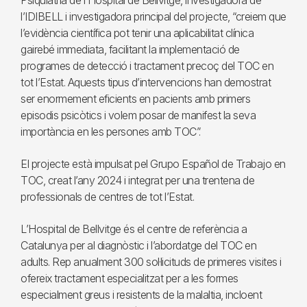
Psiquiatria de l’Hospital de Bellvitge, investigadora de
l’IDIBELL i investigadora principal del projecte, “creiem que
l’evidència científica pot tenir una aplicabilitat clínica
gairebé immediata, facilitant la implementació de
programes de detecció i tractament precoç del TOC en
tot l’Estat. Aquests tipus d’intervencions han demostrat
ser enormement eficients en pacients amb primers
episodis psicòtics i volem posar de manifest la seva
importància en les persones amb TOC”.
El projecte està impulsat pel Grupo Español de Trabajo en
TOC, creat l’any 2024 i integrat per una trentena de
professionals de centres de tot l’Estat.
L’Hospital de Bellvitge és el centre de referència a
Catalunya per al diagnòstic i l’abordatge del TOC en
adults. Rep anualment 300 sol·licituds de primeres visites i
ofereix tractament especialitzat per a les formes
especialment greus i resistents de la malaltia, incloent