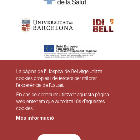
La pàgina de l'Hospital de Bellvitge utilitza
cookies pròpies i de tercers per millorar
Pie
l’experiència de l’usuari.
Contacte
de
En cas de continuar utilitzant aquesta pàgina
Accessibilitat
Avís legal
Ajuda
web entenem que autoritza l’ús d’aquestes
página
cookies.
Política de Privacitat de Sistemes de Vigilància
Mapa web
Més informació
Imagen
Lloc web accessible de conformitat amb el Reial Decret 1112/2018, de 7 de