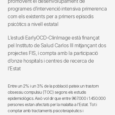
promovent el desenvolupament de
programes d’intervenció intensiva primerenca
com els existents per a primers episodis
psicòtics a nivell estatal
L’estudi EarlyOCD-ClinImage està finançat
pel Instituto de Salud Carlos III mitjançant dos
projectes FIS, i compta amb la participació
d’onze hospitals i centres de recerca de
l’Estat
Entre un 2% i un 3% de la població pateix un trastorn
obsessiu compulsiu (TOC) segons els estudis
epidemiològics. Això vol dir que entre 967.000 i 1.450.000
persones estan afectats per la malaltia a l’Estat. Tot i
comptar amb tractaments psicoterapèutics i