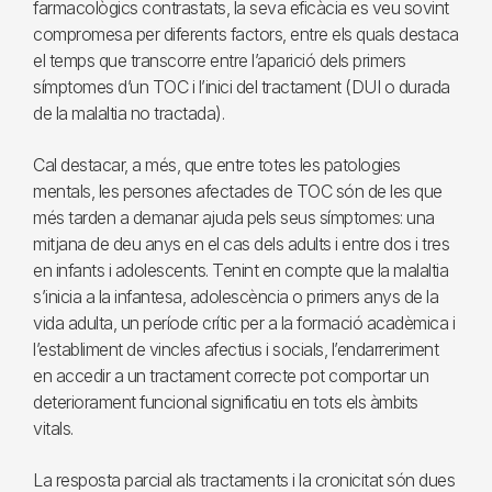
farmacològics contrastats, la seva eficàcia es veu sovint
compromesa per diferents factors, entre els quals destaca
el temps que transcorre entre l’aparició dels primers
símptomes d’un TOC i l’inici del tractament (DUI o durada
de la malaltia no tractada).
Cal destacar, a més, que entre totes les patologies
mentals, les persones afectades de TOC són de les que
més tarden a demanar ajuda pels seus símptomes: una
mitjana de deu anys en el cas dels adults i entre dos i tres
en infants i adolescents. Tenint en compte que la malaltia
s’inicia a la infantesa, adolescència o primers anys de la
vida adulta, un període crític per a la formació acadèmica i
l’establiment de vincles afectius i socials, l’endarreriment
en accedir a un tractament correcte pot comportar un
deteriorament funcional significatiu en tots els àmbits
vitals.
La resposta parcial als tractaments i la cronicitat són dues