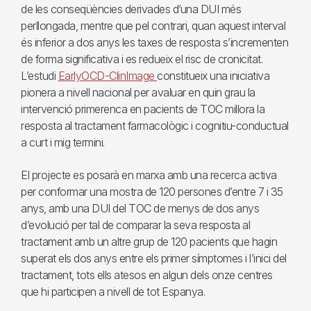
de les conseqüències derivades d’una DUI més
perllongada, mentre que pel contrari, quan aquest interval
és inferior a dos anys les taxes de resposta s’incrementen
de forma significativa i es redueix el risc de cronicitat.
L’estudi
EarlyOCD-ClinImage
constitueix una iniciativa
pionera a nivell nacional per avaluar en quin grau la
intervenció primerenca en pacients de TOC millora la
resposta al tractament farmacològic i cognitiu-conductual
a curt i mig termini.
El projecte es posarà en marxa amb una recerca activa
per conformar una mostra de 120 persones d’entre 7 i 35
anys, amb una DUI del TOC de menys de dos anys
d’evolució per tal de comparar la seva resposta al
tractament amb un altre grup de 120 pacients que hagin
superat els dos anys entre els primer símptomes i l’inici del
tractament, tots ells atesos en algun dels onze centres
que hi participen a nivell de tot Espanya.