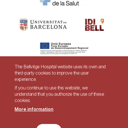
The Bellvitge Hospital website uses its own and
third-party cookies to improve the user
Pie
experience.
Contact
de
If you continue to use this website, we
Accessibility
Legal warning
understand that you authorize the use of these
página
cookies.
Privacy policy for video surveillance systems
Site map
More information
Imagen
Accessible website in accordance with Royal Decree 1112/2018, of September