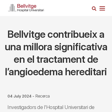
Skip
Search
to
Togg
main
navig
content
Bellvitge contribueix a
una millora significativa
en el tractament de
l’angioedema hereditari
Recerca
04 July 2024
-
Investigadors de l'Hospital Universitari de