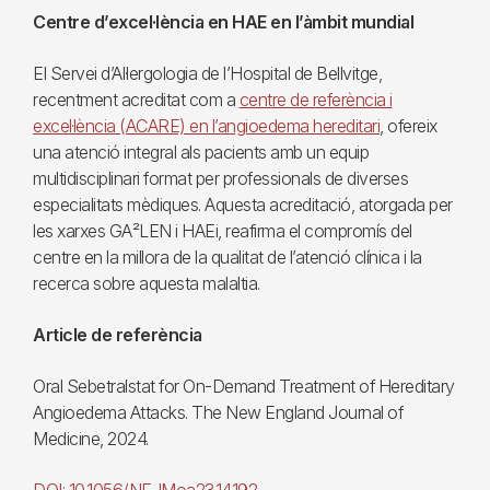
Centre d’excel·lència en HAE en l’àmbit mundial
El Servei d’Al·lergologia de l’Hospital de Bellvitge,
recentment acreditat com a
centre de referència i
excel·lència (ACARE) en l’angioedema hereditari
, ofereix
una atenció integral als pacients amb un equip
multidisciplinari format per professionals de diverses
especialitats mèdiques. Aquesta acreditació, atorgada per
les xarxes GA²LEN i HAEi, reafirma el compromís del
centre en la millora de la qualitat de l’atenció clínica i la
recerca sobre aquesta malaltia.
Article de referència
Oral Sebetralstat for On-Demand Treatment of Hereditary
Angioedema Attacks. The New England Journal of
Medicine, 2024.