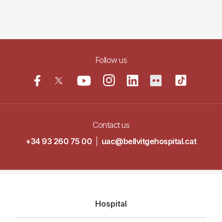
Follow us
Contact us
+34 93 260 75 00
|
uac@bellvitgehospital.cat
Navegació
Hospital
principal