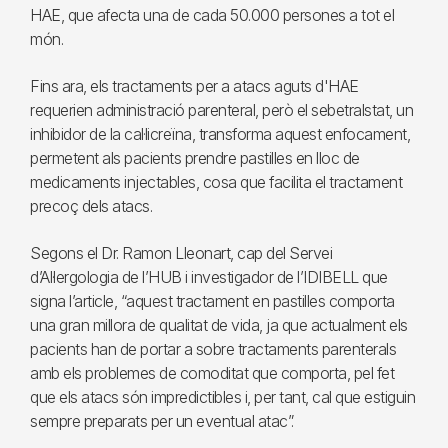
HAE, que afecta una de cada 50.000 persones a tot el
món.
Fins ara, els tractaments per a atacs aguts d'HAE
requerien administració parenteral, però el sebetralstat, un
inhibidor de la cal·licreïna, transforma aquest enfocament,
permetent als pacients prendre pastilles en lloc de
medicaments injectables, cosa que facilita el tractament
precoç dels atacs.
Segons el Dr. Ramon Lleonart, cap del Servei
d’Al·lergologia de l’HUB i investigador de l’IDIBELL que
signa l’article, “aquest tractament en pastilles comporta
una gran millora de qualitat de vida, ja que actualment els
pacients han de portar a sobre tractaments parenterals
amb els problemes de comoditat que comporta, pel fet
que els atacs són impredictibles i, per tant, cal que estiguin
sempre preparats per un eventual atac”.