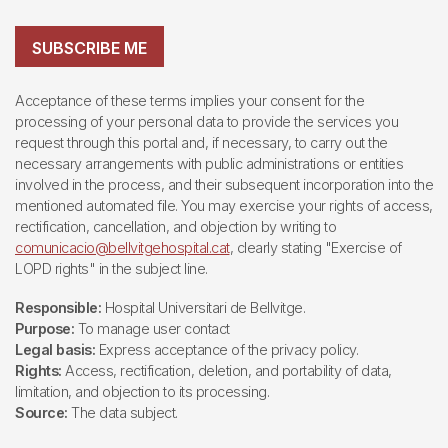
SUBSCRIBE ME
Acceptance of these terms implies your consent for the
processing of your personal data to provide the services you
request through this portal and, if necessary, to carry out the
necessary arrangements with public administrations or entities
involved in the process, and their subsequent incorporation into the
mentioned automated file. You may exercise your rights of access,
rectification, cancellation, and objection by writing to
comunicacio@bellvitgehospital.cat
, clearly stating "Exercise of
LOPD rights" in the subject line.
Responsible:
Hospital Universitari de Bellvitge.
Purpose:
To manage user contact
Legal basis:
Express acceptance of the privacy policy.
Rights:
Access, rectification, deletion, and portability of data,
limitation, and objection to its processing.
Source:
The data subject.