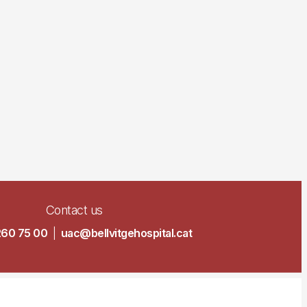
Contact us
260 75 00
|
uac@bellvitgehospital.cat