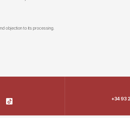
 and objection to its processing.
+34 93 