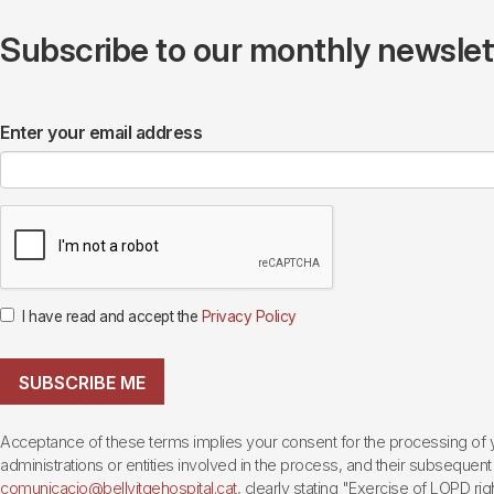
Subscribe to our monthly newslette
Enter your email address
I have read and accept the
Privacy Policy
SUBSCRIBE ME
Acceptance of these terms implies your consent for the processing of yo
administrations or entities involved in the process, and their subsequent 
comunicacio@bellvitgehospital.cat
, clearly stating "Exercise of LOPD righ