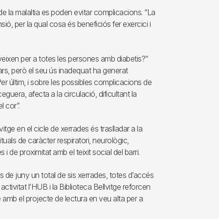
 de la malaltia es poden evitar complicacions. “La
ió, per la qual cosa és beneficiós fer exercici i
eixen per a totes les persones amb diabetis?”
rs, però el seu ús inadequat ha generat
er últim, i sobre les possibles complicacions de
guera, afecta a la circulació, dificultant la
l cor”.
vitge en el cicle de xerrades és traslladar a la
tuals de caràcter respiratori, neurològic,
i de proximitat amb el teixit social del barri.
s de juny un total de sis xerrades, totes d’accés
activitat l’HUB i la Biblioteca Bellvitge reforcen
 amb el projecte de lectura en veu alta per a