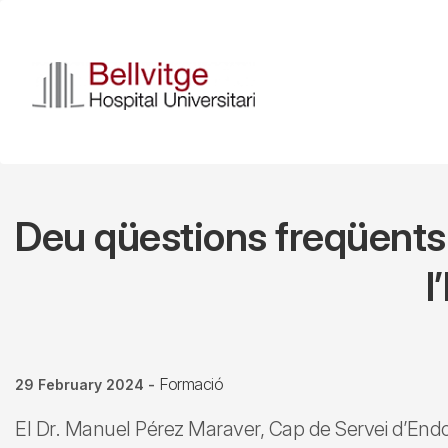
Skip
to
main
content
Deu qüestions freqüents s
l
Formació
29 February 2024
-
El Dr. Manuel Pérez Maraver, Cap de Servei d’Endocr