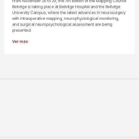
From November 26 to 29, the 7th edition of the Mapping Course
Bellvitge is taking place at Bellvitge Hospital and the Bellvitge
University Campus, where the latest advances in neurosurgery
with intraoperative mapping, neurophysiological monitoring,
and surgical neuropsychological assessment are being
presented.
Ver más