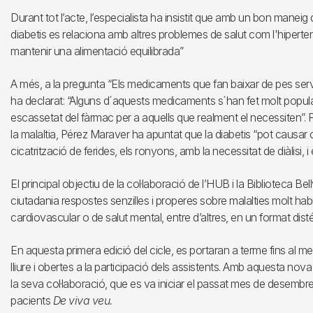
Durant tot l’acte, l’especialista ha insistit que amb un bon maneig
diabetis es relaciona amb altres problemes de salut com l'hipertens
mantenir una alimentació equilibrada”
A més, a la pregunta “Els medicaments que fan baixar de pes serv
ha declarat: “Alguns d´aquests medicaments s´han fet molt popula
escassetat del fàrmac per a aquells que realment el necessiten”. P
la malaltia, Pérez Maraver ha apuntat que la diabetis “pot causar ce
cicatrització de ferides, els ronyons, amb la necessitat de diàlisi, i e
El principal objectiu de la col·laboració de l’HUB i la Biblioteca Bell
ciutadania respostes senzilles i properes sobre malalties molt habi
cardiovascular o de salut mental, entre d’altres, en un format distés 
En aquesta primera edició del cicle, es portaran a terme fins al me
lliure i obertes a la participació dels assistents. Amb aquesta nova 
la seva col·laboració, que es va iniciar el passat mes de desembre
pacients
De viva veu.