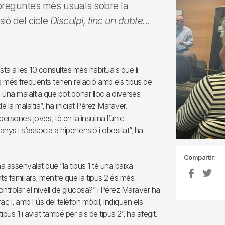
0 preguntes més usuals sobre la
ió del cicle
Disculpi, tinc un dubte...
sta a les 10 consultes més habituals que li
ns més freqüents tenen relació amb els tipus de
s una malaltia que pot donar lloc a diverses
la malaltia”, ha iniciat Pérez Maraver.
persones joves, té en la insulina l’únic
nys i s’associa a hipertensió i obesitat”, ha
Compartir:
ha assenyalat que “la tipus 1 té una baixa
familiars; mentre que la tipus 2 és més
ontrolar el nivell de glucosa?” i Pérez Maraver ha
 i, amb l'ús del telèfon mòbil, indiquen els
pus 1 i aviat també per als de tipus 2”, ha afegit.