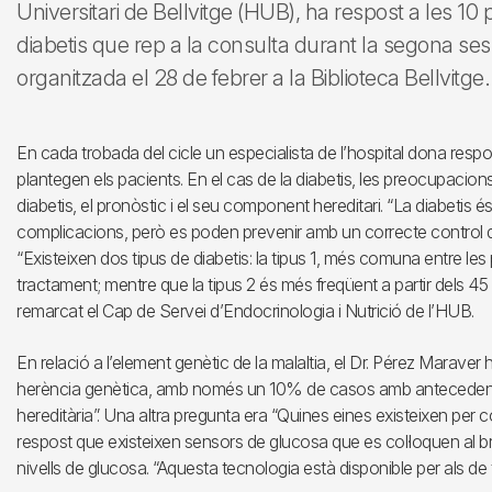
Universitari de Bellvitge (HUB), ha respost a les 1
diabetis que rep a la consulta durant la segona sess
organitzada el 28 de febrer a la Biblioteca Bellvitge.
En cada trobada del cicle un especialista de l’hospital dona respo
plantegen els pacients. En el cas de la diabetis, les preocupacio
diabetis, el pronòstic i el seu component hereditari. “La diabetis é
complicacions, però es poden prevenir amb un correcte control de 
“Existeixen dos tipus de diabetis: la tipus 1, més comuna entre les 
tractament; mentre que la tipus 2 és més freqüent a partir dels 45 a
remarcat el Cap de Servei d’Endocrinologia i Nutrició de l’HUB.
En relació a l’element genètic de la malaltia, el Dr. Pérez Maraver 
herència genètica, amb només un 10% de casos amb antecedents 
hereditària”. Una altra pregunta era “Quines eines existeixen per c
respost que existeixen sensors de glucosa que es col·loquen al braç
nivells de glucosa. “Aquesta tecnologia està disponible per als de ti