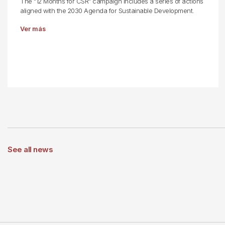
The "12 Months for CSR" campaign includes a series of actions
aligned with the 2030 Agenda for Sustainable Development.
Ver más
See all news