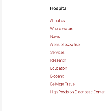
Navegació
Hospital
principal
About us
Where we are
News
Areas of expertise
Services
Research
Education
Biobanc
Bellvitge Travel
High Precision Diagnostic Center