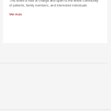
This event is free of charge and open to the entire community
of patients, family members, and interested individuals.
Ver más