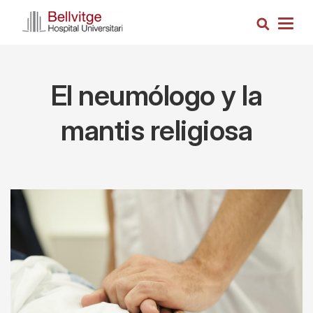
Skip
Search
to
Togg
main
navig
content
El neumólogo y la
mantis religiosa