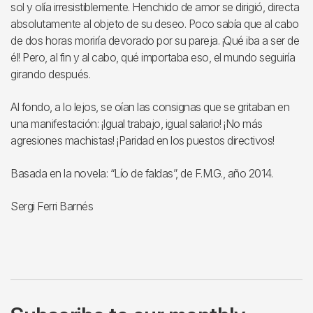
sol y olía irresistiblemente. Henchido de amor se dirigió, directa
absolutamente al objeto de su deseo. Poco sabía que al cabo
de dos horas moriría devorado por su pareja. ¡Qué iba a ser de
él! Pero, al fin y al cabo, qué importaba eso, el mundo seguiría
girando después.
Al fondo, a lo lejos, se oían las consignas que se gritaban en
una manifestación: ¡Igual trabajo, igual salario! ¡No más
agresiones machistas! ¡Paridad en los puestos directivos!
Basada en la novela: “Lío de faldas”, de F.M.G., año 2014.
Sergi Ferri Barnés