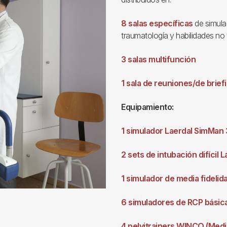
8 salas específicas
de simulac
traumatología y habilidades no
3 salas multifunción
1 sala de reuniones/de brief
Equipamiento:
1 simulador Laerdal SimMan
2 sets de intubación difícil L
1 simulador de media fidelid
6 simuladores de RCP básica
4 pelvitrainers WINCO (Medi