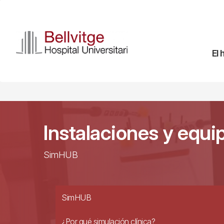
Pasar
al
contenido
principal
Na
El 
pr
Instalaciones y equ
SimHUB
SimHUB
¿Por qué simulación clínica?