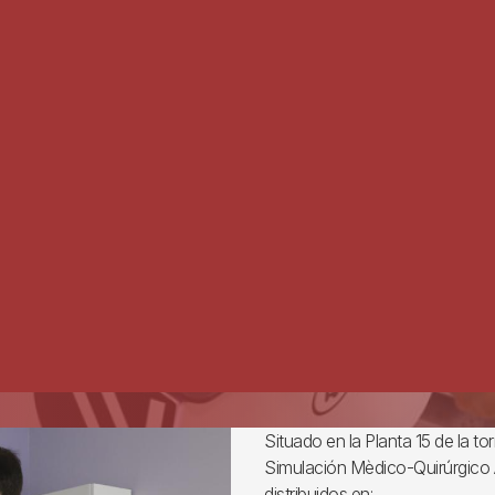
Situado en la Planta 15 de la tor
Simulación Mèdico-Quirúrgico
distribuidos en: