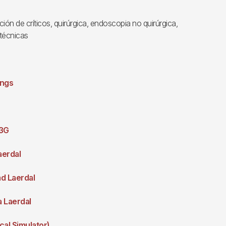
ión de críticos, quirúrgica, endoscopia no quirúrgica,
 técnicas
ings
 3G
aerdal
ad Laerdal
 Laerdal
cal Simulator)