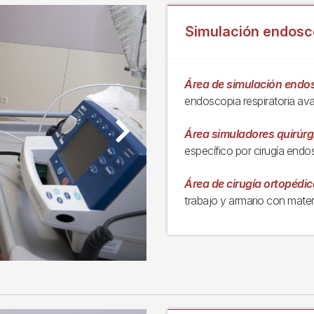
Simulación endoscó
Área de simulación endos
endoscopia respiratoria av
Área simuladores quirúrg
Next
específico por cirugía end
Área de cirugía ortopédic
trabajo y armario con materi