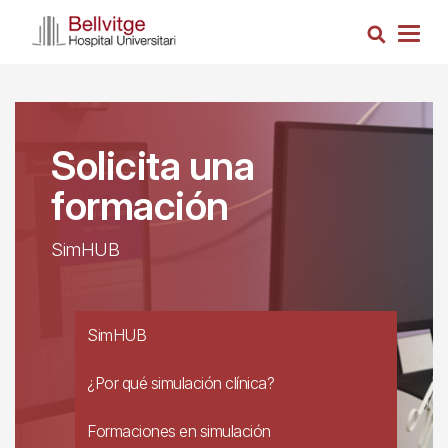
Pasar
Busca
al
Togg
contenido
navig
principal
Solicita una
formación
SimHUB
SimHUB
¿Por qué simulación clínica?
Formaciones en simulación