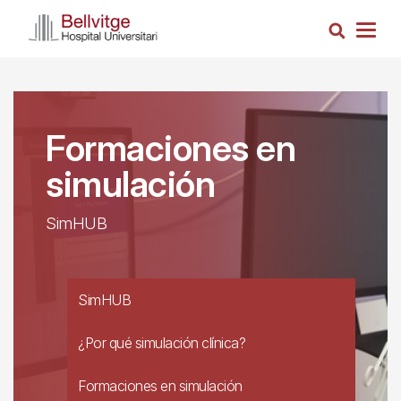
Pasar
Busca
al
Togg
contenido
navig
principal
Formaciones en
simulación
SimHUB
SimHUB
¿Por qué simulación clínica?
Formaciones en simulación