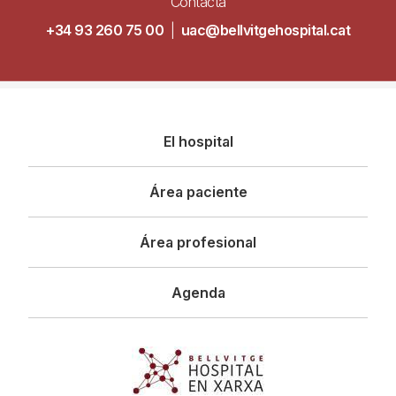
Contacta
+34 93 260 75 00
|
uac@bellvitgehospital.cat
Navegació
El hospital
principal
Área paciente
Área profesional
Agenda
Imagen