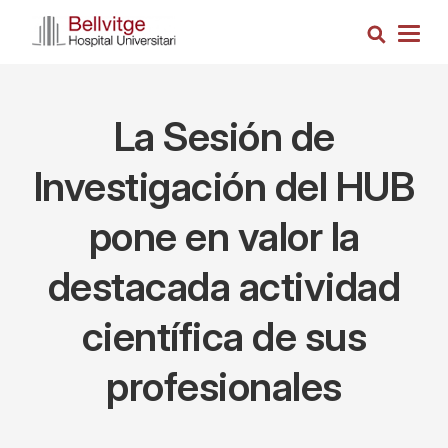
Pasar
Busca
al
Togg
contenido
navig
principal
La Sesión de
Investigación del HUB
pone en valor la
destacada actividad
científica de sus
profesionales