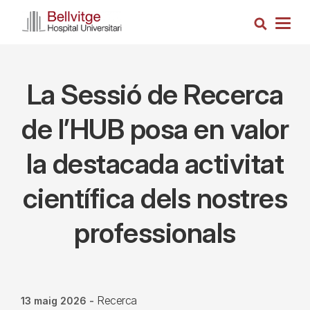
Vés
Cerca
al
Togg
contingut
navig
La Sessió de Recerca
de l’HUB posa en valor
la destacada activitat
científica dels nostres
professionals
Recerca
13 maig 2026
-