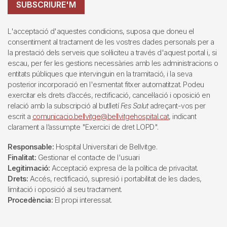
SUBSCRIURE'M
L'acceptació d'aquestes condicions, suposa que doneu el
consentiment al tractament de les vostres dades personals per a
la prestació dels serveis que sol·liciteu a través d'aquest portal i, si
escau, per fer les gestions necessàries amb les administracions o
entitats públiques que intervinguin en la tramitació, i la seva
posterior incorporació en l'esmentat fitxer automatitzat. Podeu
exercitar els drets d’accés, rectificació, cancel·lació i oposició en
relació amb la subscripció al butlletí
Fes Salut
adreçant-vos per
escrit a
comunicacio.bellvitge@bellvitgehospital.cat
, indicant
clarament a l’assumpte "Exercici de dret LOPD".
Responsable:
Hospital Universitari de Bellvitge.
Finalitat:
Gestionar el contacte de l'usuari
Legitimació:
Acceptació expresa de la política de privacitat.
Drets:
Accés, rectificació, supresió i portabilitat de les dades,
limitació i oposició al seu tractament.
Procedència:
El propi interessat.