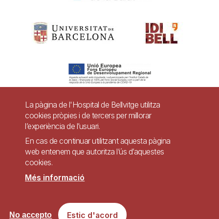
La pàgina de l'Hospital de Bellvitge utilitza
cookies pròpies i de tercers per millorar
Pie
l’experiència de l’usuari.
Contacte
de
En cas de continuar utilitzant aquesta pàgina
Accessibilitat
Avís legal
Ajuda
web entenem que autoritza l’ús d’aquestes
página
cookies.
Política de Privacitat de Sistemes de Vigilància
Mapa web
Més informació
Imagen
Lloc web accessible de conformitat amb el Reial Decret 1112/2018, de 7 de
Estic d'acord
No accepto
setembre, sobre accessibilitat dels llocs web i aplicacions per a dispositius