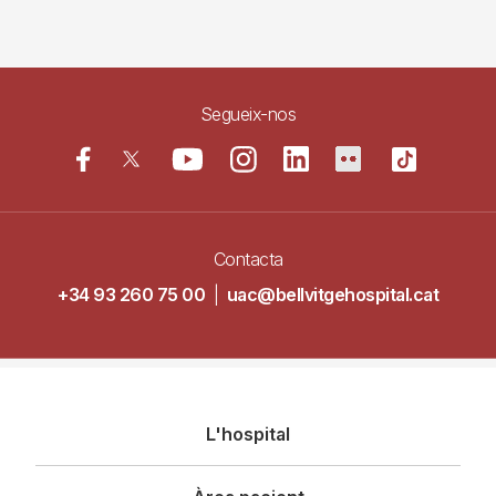
Segueix-nos
Contacta
+34 93 260 75 00
|
uac@bellvitgehospital.cat
Navegació
L'hospital
principal