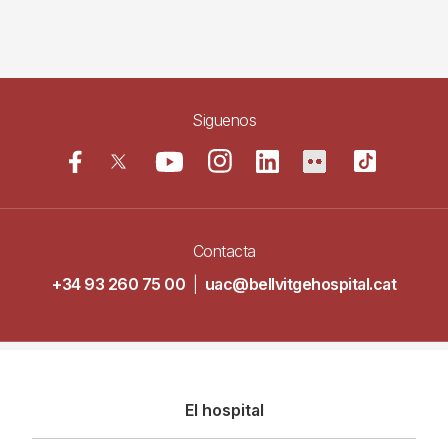
Siguenos
Contacta
+34 93 260 75 00
|
uac@bellvitgehospital.cat
Navegació
El hospital
principal