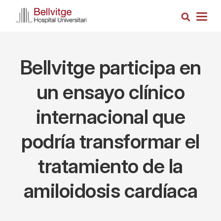
Pasar
Busca
al
Togg
contenido
navig
principal
Bellvitge participa en
un ensayo clínico
internacional que
podría transformar el
tratamiento de la
amiloidosis cardíaca