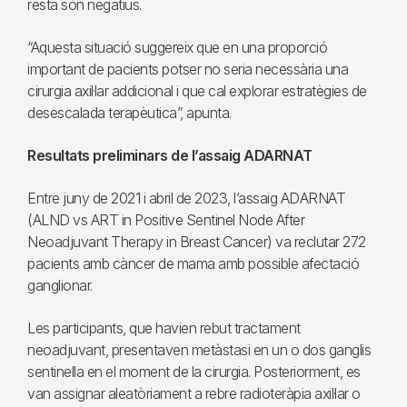
resta són negatius.
“Aquesta situació suggereix que en una proporció
important de pacients potser no seria necessària una
cirurgia axil·lar addicional i que cal explorar estratègies de
desescalada terapèutica”, apunta.
Resultats preliminars de l’assaig ADARNAT
Entre juny de 2021 i abril de 2023, l’assaig ADARNAT
(ALND vs ART in Positive Sentinel Node After
Neoadjuvant Therapy in Breast Cancer) va reclutar 272
pacients amb càncer de mama amb possible afectació
ganglionar.
Les participants, que havien rebut tractament
neoadjuvant, presentaven metàstasi en un o dos ganglis
sentinella en el moment de la cirurgia. Posteriorment, es
van assignar aleatòriament a rebre radioteràpia axil·lar o