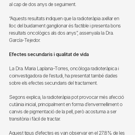
al cap de dos anys de seguiment.
“Aquests resultats indiquen que la radioteràpia axil·lar en
lloc del buidament ganglionar és factible i presenta bons
resultats oncològics als dos anys”, assenyala la Dra.
García-Tejedor.
Efectes secundaris i qualitat de vida
La Dra. Maria Laplana-Torres, oncòloga radioteràpica i
coinvestigadora de l’estudi, ha presentat també dades
sobre els efectes secundaris del tractament.
Segons explica, la radioteràpia pot provocar més afecció
cutània inicial, principalment en forma d’envermelliment o
canvis de pigmentació de la pell, però acostuma a ser
transitòria i fàcil de tractar.
Aquest tipus d’efectes es van observar en el 27,8% de les