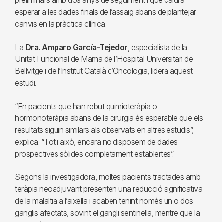
preliminars amb dos anys de seguiment i que caldrà
esperar a les dades finals de l’assaig abans de plantejar
canvis en la pràctica clínica.
La
Dra. Amparo García-Tejedor
, especialista de la
Unitat Funcional de Mama de l’Hospital Universitari de
Bellvitge i de l’Institut Català d’Oncologia, lidera aquest
estudi.
“En pacients que han rebut quimioteràpia o
hormonoteràpia abans de la cirurgia és esperable que els
resultats siguin similars als observats en altres estudis”,
explica. “Tot i això, encara no disposem de dades
prospectives sòlides completament establertes”.
Segons la investigadora, moltes pacients tractades amb
teràpia neoadjuvant presenten una reducció significativa
de la malaltia a l’aixella i acaben tenint només un o dos
ganglis afectats, sovint el gangli sentinella, mentre que la