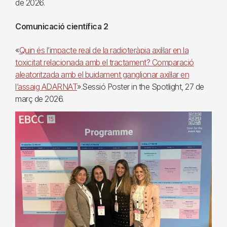
de 2026.
Comunicació científica 2
«
Quin és l’impacte real de la radioteràpia axil·lar en la
toxicitat relacionada amb el tractament? Comparació
aleatoritzada amb el buidament ganglionar axil·lar en
l’assaig ADARNAT
».Sessió Poster in the Spotlight, 27 de
març de 2026.