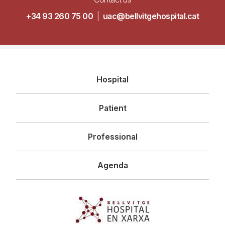
+34 93 260 75 00
|
uac@bellvitgehospital.cat
Navegació
Hospital
principal
Patient
Professional
Agenda
Imagen