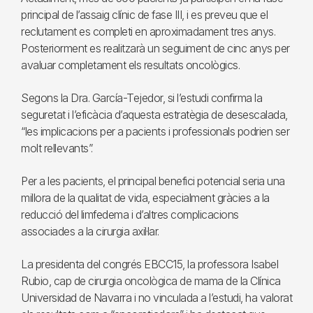
principal de l’assaig clínic de fase III, i es preveu que el
reclutament es completi en aproximadament tres anys.
Posteriorment es realitzarà un seguiment de cinc anys per
avaluar completament els resultats oncològics.
Segons la Dra. García-Tejedor, si l’estudi confirma la
seguretat i l’eficàcia d’aquesta estratègia de desescalada,
“les implicacions per a pacients i professionals podrien ser
molt rellevants”.
Per a les pacients, el principal benefici potencial seria una
millora de la qualitat de vida, especialment gràcies a la
reducció del limfedema i d’altres complicacions
associades a la cirurgia axil·lar.
La presidenta del congrés EBCC15, la professora Isabel
Rubio, cap de cirurgia oncològica de mama de la Clínica
Universidad de Navarra i no vinculada a l’estudi, ha valorat