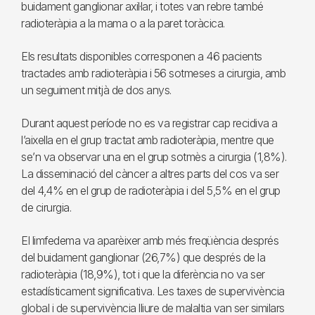
buidament ganglionar axil·lar, i totes van rebre també
radioteràpia a la mama o a la paret toràcica.
Els resultats disponibles corresponen a 46 pacients
tractades amb radioteràpia i 56 sotmeses a cirurgia, amb
un seguiment mitjà de dos anys.
Durant aquest període no es va registrar cap recidiva a
l’aixella en el grup tractat amb radioteràpia, mentre que
se’n va observar una en el grup sotmès a cirurgia (1,8%).
La disseminació del càncer a altres parts del cos va ser
del 4,4% en el grup de radioteràpia i del 5,5% en el grup
de cirurgia.
El limfedema va aparèixer amb més freqüència després
del buidament ganglionar (26,7%) que després de la
radioteràpia (18,9%), tot i que la diferència no va ser
estadísticament significativa. Les taxes de supervivència
global i de supervivència lliure de malaltia van ser similars