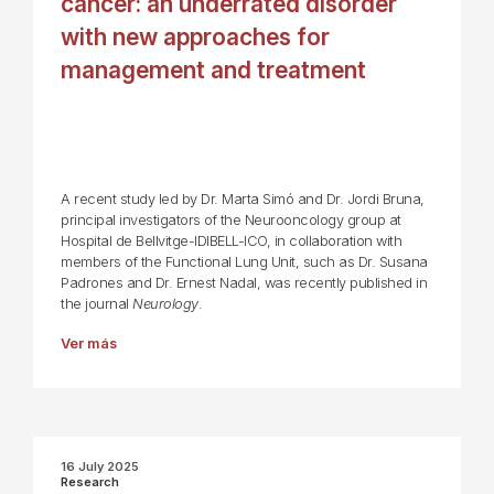
cancer: an underrated disorder
with new approaches for
management and treatment
A recent study led by Dr. Marta Simó and Dr. Jordi Bruna,
principal investigators of the Neurooncology group at
Hospital de Bellvitge-IDIBELL-ICO, in collaboration with
members of the Functional Lung Unit, such as Dr. Susana
Padrones and Dr. Ernest Nadal, was recently published in
the journal
Neurology
.
Ver más
16 July 2025
Research