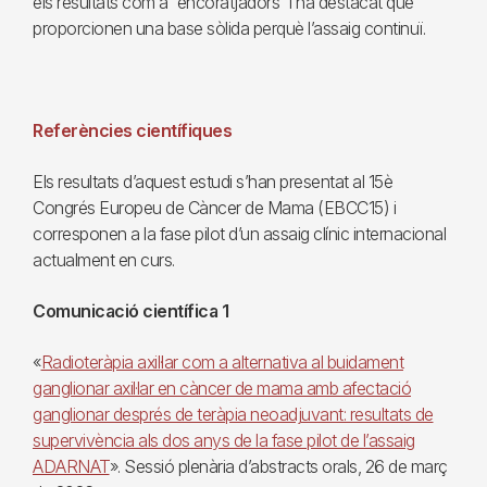
els resultats com a “encoratjadors” i ha destacat que
proporcionen una base sòlida perquè l’assaig continuï.
Referències científiques
Els resultats d’aquest estudi s’han presentat al 15è
Congrés Europeu de Càncer de Mama (EBCC15) i
corresponen a la fase pilot d’un assaig clínic internacional
actualment en curs.
Comunicació científica 1
«
Radioteràpia axil·lar com a alternativa al buidament
ganglionar axil·lar en càncer de mama amb afectació
ganglionar després de teràpia neoadjuvant: resultats de
supervivència als dos anys de la fase pilot de l’assaig
ADARNAT
». Sessió plenària d’abstracts orals, 26 de març