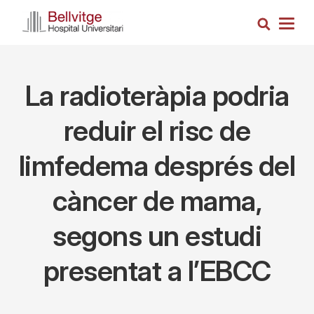
Skip
Search
to
Togg
main
navig
content
La radioteràpia podria
reduir el risc de
limfedema després del
càncer de mama,
segons un estudi
presentat a l’EBCC