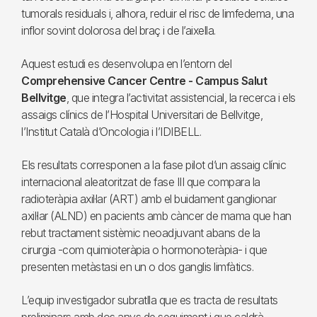
tumorals residuals i, alhora, reduir el risc de limfedema, una
inflor sovint dolorosa del braç i de l’aixella.
Aquest estudi es desenvolupa en l’entorn del
Comprehensive Cancer Centre - Campus Salut
Bellvitge
, que integra l’activitat assistencial, la recerca i els
assaigs clínics de l’Hospital Universitari de Bellvitge,
l’Institut Català d’Oncologia i l’IDIBELL.
Els resultats corresponen a la fase pilot d’un assaig clínic
internacional aleatoritzat de fase III que compara la
radioteràpia axil·lar (ART) amb el buidament ganglionar
axil·lar (ALND) en pacients amb càncer de mama que han
rebut tractament sistèmic neoadjuvant abans de la
cirurgia -com quimioteràpia o hormonoteràpia- i que
presenten metàstasi en un o dos ganglis limfàtics.
L’equip investigador subratlla que es tracta de resultats