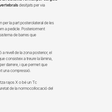
vertebrals
desitjats per via
 per la part posterolateral de les
m a pedicle. Posteriorment
 sistema de barres que
 nivell de la zona posterior, el
 consisteix a treure la làmina,
per darrere, i que permet que
int una compressió.
litza rajos X o bé un Tc
retat de la normocol·locació del