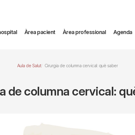
avegación
hospital
Àrea pacient
Àrea professional
Agenda
incipal
Aula de Salut
Cirurgia de columna cervical: què saber
ia de columna cervical: qu