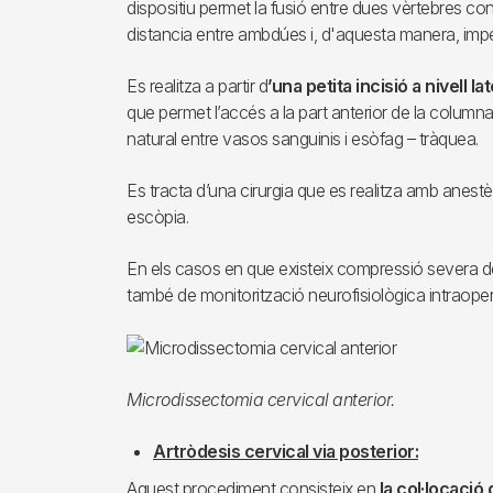
dispositiu permet la fusió entre dues vèrtebres co
distancia entre ambdúes i, d'aquesta manera, impedi
Es realitza a partir d
’una petita incisió a nivell la
que permet l’accés a la part anterior de la columna
natural entre vasos sanguinis i esòfag – tràquea.
Es tracta d’una cirurgia que es realitza amb anest
escòpia.
En els casos en que existeix compressió severa de
també de monitorització neurofisiològica intraoper
Microdissectomia cervical anterior.
Artròdesis cervical via posterior:
Aquest procediment consisteix en
la col·locació