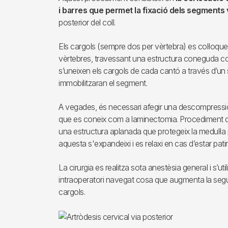
i barres que permet la fixació dels segments 
posterior del coll.
Els cargols (sempre dos per vèrtebra) es col·loquen
vèrtebres, travessant una estructura coneguda co
s’uneixen els cargols de cada cantó a través d’un
immobilitzaran el segment.
A vegades, és necessari afegir una descompressió a
que es coneix com a laminectomia. Procediment que
una estructura aplanada que protegeix la medul·la 
aquesta s'expandeixi i es relaxi en cas d’estar pat
La cirurgia es realitza sota anestèsia general i s’uti
intraoperatori navegat cosa que augmenta la segu
cargols.