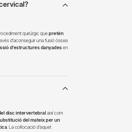
cervical?
procediment quirúrgic que
pretén
ravés d’aconseguir una fusió òssea
essió d’estructures danyades
en
el disc intervertebral
així com
 substitució del mateix per un
tica
. La col·locació d’aquet