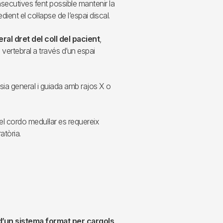
nsecutives fent possible mantenir la
ent el col·lapse de l’espai discal.
teral dret del coll del pacient
,
 vertebral a través d’un espai
èsia general i guiada amb rajos X o
l cordo medul·lar es requereix
atòria.
 d’un sistema format per cargols