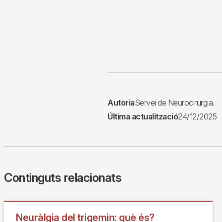
Autoria
Servei de Neurocirurgia.
Última actualització
24/12/2025
Continguts relacionats
Neuràlgia del trigemin: què és?