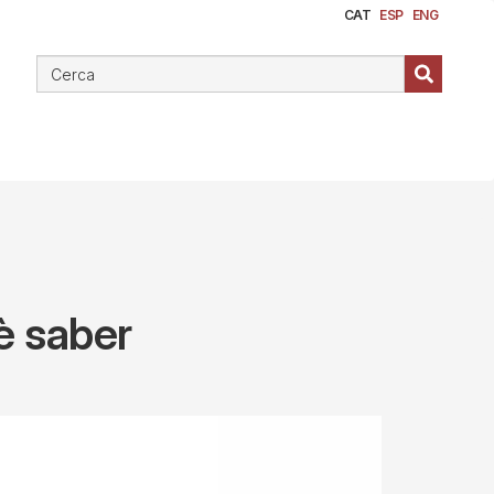
CAT
ESP
ENG
è saber