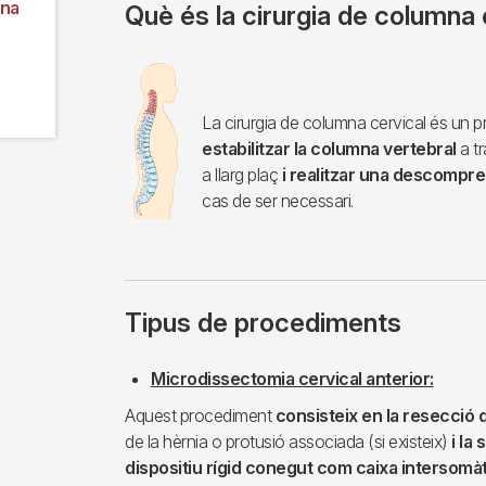
mna
Què és la cirurgia de columna 
Imagen
La cirurgia de columna cervical és un 
estabilitzar la columna vertebral
a t
a llarg plaç
i realitzar una descompr
cas de ser necessari.
Tipus de procediments
Microdissectomia cervical anterior:
Aquest procediment
consisteix en la resecció d
de la hèrnia o protusió associada (si existeix)
i la
dispositiu rígid conegut com caixa intersomà